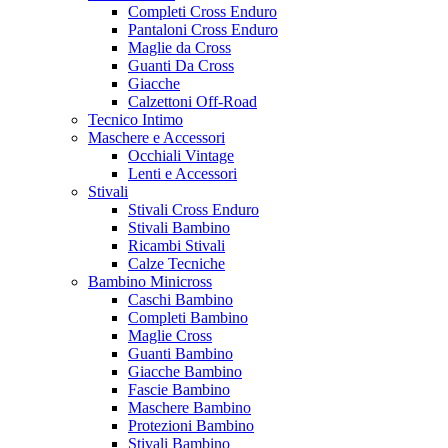
Completi Cross Enduro
Pantaloni Cross Enduro
Maglie da Cross
Guanti Da Cross
Giacche
Calzettoni Off-Road
Tecnico Intimo
Maschere e Accessori
Occhiali Vintage
Lenti e Accessori
Stivali
Stivali Cross Enduro
Stivali Bambino
Ricambi Stivali
Calze Tecniche
Bambino Minicross
Caschi Bambino
Completi Bambino
Maglie Cross
Guanti Bambino
Giacche Bambino
Fascie Bambino
Maschere Bambino
Protezioni Bambino
Stivali Bambino