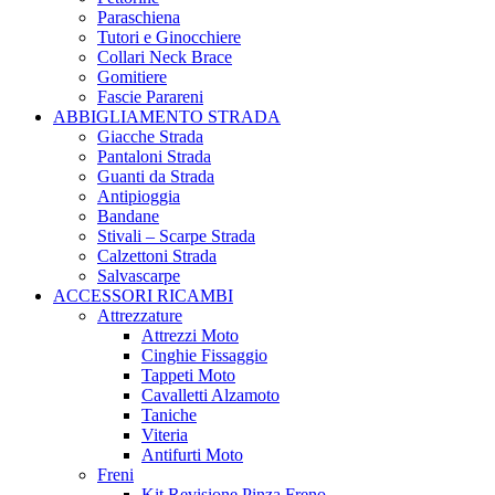
Paraschiena
Tutori e Ginocchiere
Collari Neck Brace
Gomitiere
Fascie Parareni
ABBIGLIAMENTO STRADA
Giacche Strada
Pantaloni Strada
Guanti da Strada
Antipioggia
Bandane
Stivali – Scarpe Strada
Calzettoni Strada
Salvascarpe
ACCESSORI RICAMBI
Attrezzature
Attrezzi Moto
Cinghie Fissaggio
Tappeti Moto
Cavalletti Alzamoto
Taniche
Viteria
Antifurti Moto
Freni
Kit Revisione Pinza Freno