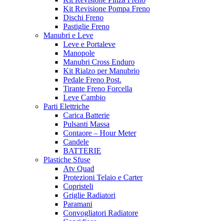
Kit Revisione Pompa Freno
Dischi Freno
Pastiglie Freno
Manubri e Leve
Leve e Portaleve
Manopole
Manubri Cross Enduro
Kit Rialzo per Manubrio
Pedale Freno Post.
Tirante Freno Forcella
Leve Cambio
Parti Elettriche
Carica Batterie
Pulsanti Massa
Contaore – Hour Meter
Candele
BATTERIE
Plastiche Sfuse
Atv Quad
Protezioni Telaio e Carter
Copristeli
Griglie Radiatori
Paramani
Convogliatori Radiatore