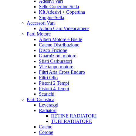
Adesivi Vari
Selle Copertine Sella
KIt Adesivi + Copertina
Spugne Sella
Accessori Vari
Action Cam Videocamere
Parti Motore
Alberi Motore e Bielle
Catene Distribuzione
Disco Frizione
Guarnizioni motore
Sfiati Carburatori
Vite tappo motore
Filtri Aria Cross Enduro
Filtri Olio
Pistoni 2 Tempi
Pistoni 4 Tempi
Scarichi
Parti Ciclistica
Leveraggi
Radiatori
RETINE RADIATORI
TUBI RADIATORE
Catene
Corone