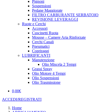
Pignoni
Sospensioni
Pedane Maggiorate
FILTRO CARBURANTE SERBATOIO
REVISIONE LEVERAGGI
Ruote e Cerchi
Accessori
Cuscinetti Ruota
Mousse – Camere Aria Rinforzate
Cerchi Canali
Pneumatici
Copriraggi
LUBRIFICANTI
Manutenzione
Olio Miscela 2 Tempi
Grassi Spray
Olio Motore 4 Tempi
Olio Sospensioni
Olio Trasmissione
0,00
€
ACCEDI/REGISTRATI
Home