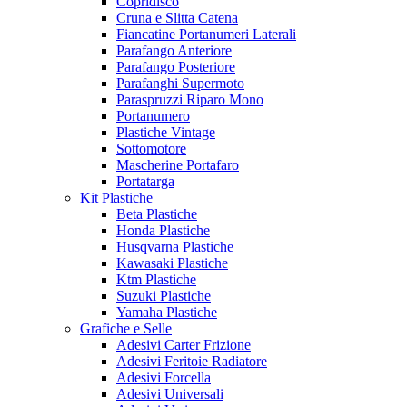
Copridisco
Cruna e Slitta Catena
Fiancatine Portanumeri Laterali
Parafango Anteriore
Parafango Posteriore
Parafanghi Supermoto
Paraspruzzi Riparo Mono
Portanumero
Plastiche Vintage
Sottomotore
Mascherine Portafaro
Portatarga
Kit Plastiche
Beta Plastiche
Honda Plastiche
Husqvarna Plastiche
Kawasaki Plastiche
Ktm Plastiche
Suzuki Plastiche
Yamaha Plastiche
Grafiche e Selle
Adesivi Carter Frizione
Adesivi Feritoie Radiatore
Adesivi Forcella
Adesivi Universali