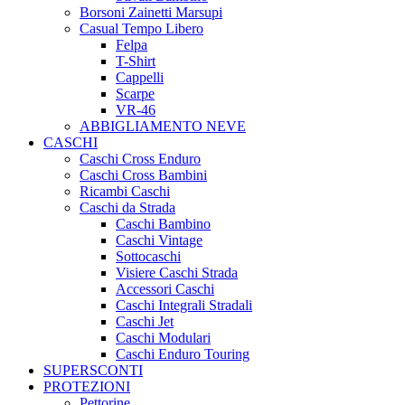
Borsoni Zainetti Marsupi
Casual Tempo Libero
Felpa
T-Shirt
Cappelli
Scarpe
VR-46
ABBIGLIAMENTO NEVE
CASCHI
Caschi Cross Enduro
Caschi Cross Bambini
Ricambi Caschi
Caschi da Strada
Caschi Bambino
Caschi Vintage
Sottocaschi
Visiere Caschi Strada
Accessori Caschi
Caschi Integrali Stradali
Caschi Jet
Caschi Modulari
Caschi Enduro Touring
SUPERSCONTI
PROTEZIONI
Pettorine