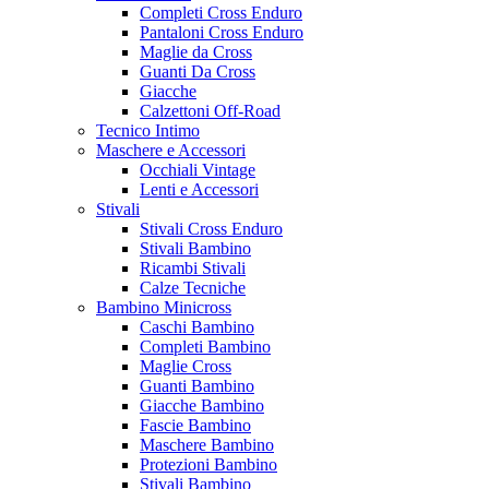
Completi Cross Enduro
Pantaloni Cross Enduro
Maglie da Cross
Guanti Da Cross
Giacche
Calzettoni Off-Road
Tecnico Intimo
Maschere e Accessori
Occhiali Vintage
Lenti e Accessori
Stivali
Stivali Cross Enduro
Stivali Bambino
Ricambi Stivali
Calze Tecniche
Bambino Minicross
Caschi Bambino
Completi Bambino
Maglie Cross
Guanti Bambino
Giacche Bambino
Fascie Bambino
Maschere Bambino
Protezioni Bambino
Stivali Bambino