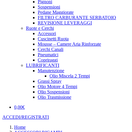
Pignoni
Sospensioni
Pedane Maggiorate
FILTRO CARBURANTE SERBATOIO
REVISIONE LEVERAGGI
Ruote e Cerchi
Accessori
Cuscinetti Ruota
Mousse – Camere Aria Rinforzate
Cerchi Canali
Pneumatici
Copriraggi
LUBRIFICANTI
Manutenzione
Olio Miscela 2 Tempi
Grassi Spray
Olio Motore 4 Tempi
Olio Sospensioni
Olio Trasmissione
0,00
€
ACCEDI/REGISTRATI
Home