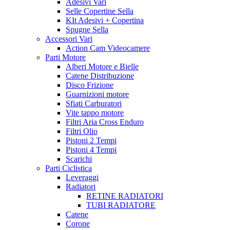
Adesivi Vari
Selle Copertine Sella
KIt Adesivi + Copertina
Spugne Sella
Accessori Vari
Action Cam Videocamere
Parti Motore
Alberi Motore e Bielle
Catene Distribuzione
Disco Frizione
Guarnizioni motore
Sfiati Carburatori
Vite tappo motore
Filtri Aria Cross Enduro
Filtri Olio
Pistoni 2 Tempi
Pistoni 4 Tempi
Scarichi
Parti Ciclistica
Leveraggi
Radiatori
RETINE RADIATORI
TUBI RADIATORE
Catene
Corone