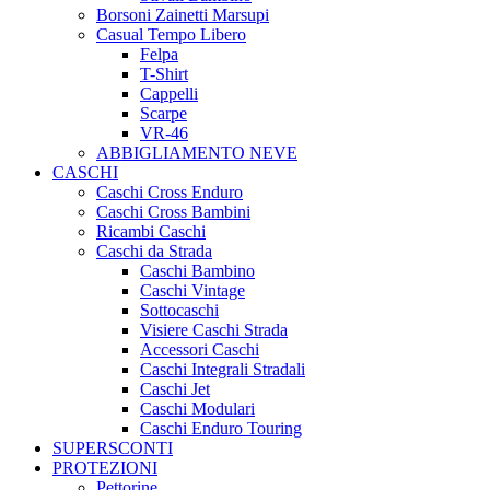
Borsoni Zainetti Marsupi
Casual Tempo Libero
Felpa
T-Shirt
Cappelli
Scarpe
VR-46
ABBIGLIAMENTO NEVE
CASCHI
Caschi Cross Enduro
Caschi Cross Bambini
Ricambi Caschi
Caschi da Strada
Caschi Bambino
Caschi Vintage
Sottocaschi
Visiere Caschi Strada
Accessori Caschi
Caschi Integrali Stradali
Caschi Jet
Caschi Modulari
Caschi Enduro Touring
SUPERSCONTI
PROTEZIONI
Pettorine