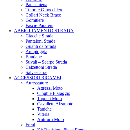
Paraschiena
Tutori e Ginocchiere
Collari Neck Brace
Gomitiere
Fascie Parareni
ABBIGLIAMENTO STRADA
Giacche Strada
Pantaloni Strada
Guanti da Strada
Antipioggia
Bandane
Stivali – Scarpe Strada
Calzettoni Strada
Salvascarpe
ACCESSORI RICAMBI
Attrezzature
Attrezzi Moto
Cinghie Fissaggio
Tappeti Moto
Cavalletti Alzamoto
Taniche
Viteria
Antifurti Moto
Freni
Kit Revisione Pinza Freno