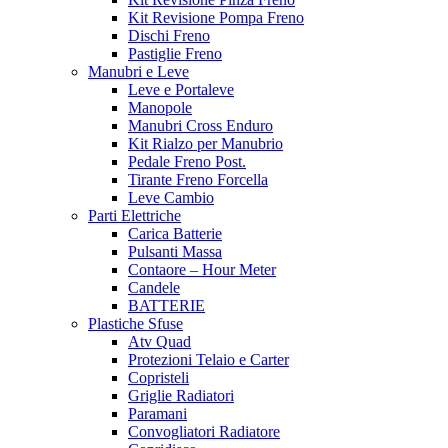
Kit Revisione Pompa Freno
Dischi Freno
Pastiglie Freno
Manubri e Leve
Leve e Portaleve
Manopole
Manubri Cross Enduro
Kit Rialzo per Manubrio
Pedale Freno Post.
Tirante Freno Forcella
Leve Cambio
Parti Elettriche
Carica Batterie
Pulsanti Massa
Contaore – Hour Meter
Candele
BATTERIE
Plastiche Sfuse
Atv Quad
Protezioni Telaio e Carter
Copristeli
Griglie Radiatori
Paramani
Convogliatori Radiatore