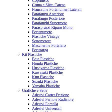
Copridisco
Cruna e Slitta Catena
Fiancatine Portanumeri Laterali
Parafango Anteriore
Parafango Posteriore
Parafanghi Supermoto
Paraspruzzi Riparo Mono
Portanumero
Plastiche Vintage
Sottomotore
Mascherine Portafaro
Portatarga
Kit Plastiche
Beta Plastiche
Honda Plastiche
Husqvarna Plastiche
Kawasaki Plastiche
Ktm Plastiche
Suzuki Plastiche
Yamaha Plastiche
Grafiche e Selle
Adesivi Carter Frizione
Adesivi Feritoie Radiatore
Adesivi Forcella
Adesivi Universali