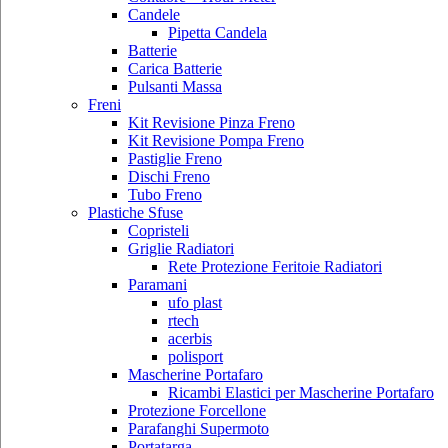
Candele
Pipetta Candela
Batterie
Carica Batterie
Pulsanti Massa
Freni
Kit Revisione Pinza Freno
Kit Revisione Pompa Freno
Pastiglie Freno
Dischi Freno
Tubo Freno
Plastiche Sfuse
Copristeli
Griglie Radiatori
Rete Protezione Feritoie Radiatori
Paramani
ufo plast
rtech
acerbis
polisport
Mascherine Portafaro
Ricambi Elastici per Mascherine Portafaro
Protezione Forcellone
Parafanghi Supermoto
Portatarga