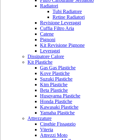
Filtro Carburante Serbatoio
Radiatori
Tubi Radiatore
Retine Radiatori
Revisione Leveraggi
Cuffia Filtro Aria
Catene
Pignoni
Kit Revisione Pignone
Leveraggi
Dissipatore Calore
Kit Plastiche
Gas Gas Plastiche
Kove Plastiche
Suzuki Plastiche
Ktm Plastiche
Beta Plastiche
Husqvarna Plastiche
Honda Plastiche
Kawasaki Plastiche
Yamaha Plastiche
Attrezzature
Cinghie Fissaggio
Viteria
Attrezzi Moto