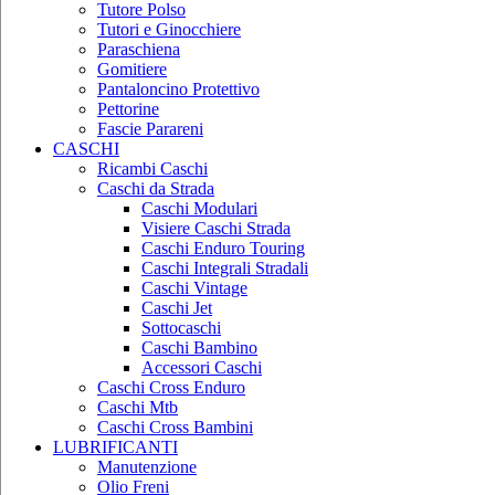
Tutore Polso
Tutori e Ginocchiere
Paraschiena
Gomitiere
Pantaloncino Protettivo
Pettorine
Fascie Parareni
CASCHI
Ricambi Caschi
Caschi da Strada
Caschi Modulari
Visiere Caschi Strada
Caschi Enduro Touring
Caschi Integrali Stradali
Caschi Vintage
Caschi Jet
Sottocaschi
Caschi Bambino
Accessori Caschi
Caschi Cross Enduro
Caschi Mtb
Caschi Cross Bambini
LUBRIFICANTI
Manutenzione
Olio Freni