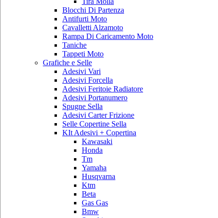
Tira Molla
Blocchi Di Partenza
Antifurti Moto
Cavalletti Alzamoto
Rampa Di Caricamento Moto
Taniche
Tappeti Moto
Grafiche e Selle
Adesivi Vari
Adesivi Forcella
Adesivi Feritoie Radiatore
Adesivi Portanumero
Spugne Sella
Adesivi Carter Frizione
Selle Copertine Sella
KIt Adesivi + Copertina
Kawasaki
Honda
Tm
Yamaha
Husqvarna
Ktm
Beta
Gas Gas
Bmw