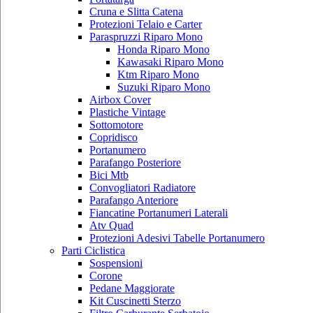
Cruna e Slitta Catena
Protezioni Telaio e Carter
Paraspruzzi Riparo Mono
Honda Riparo Mono
Kawasaki Riparo Mono
Ktm Riparo Mono
Suzuki Riparo Mono
Airbox Cover
Plastiche Vintage
Sottomotore
Copridisco
Portanumero
Parafango Posteriore
Bici Mtb
Convogliatori Radiatore
Parafango Anteriore
Fiancatine Portanumeri Laterali
Atv Quad
Protezioni Adesivi Tabelle Portanumero
Parti Ciclistica
Sospensioni
Corone
Pedane Maggiorate
Kit Cuscinetti Sterzo