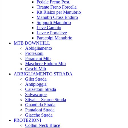
Pedale Freno Post.
Tirante Freno Forcella
Kit Rialzo per Manubrio
Manubri Cross Enduro
Supporti Manubrio
Leve Cambio
Leve e Portaleve
Paracolpi Manubrio
MTB DOWNHILL
Abbigliamento
Protezioni
Paramani Mtb
Maschere Enduro Mtb
Caschi Mtb
ABBIGLIAMENTO STRADA
Gilet Strada
Antipioggia
Calzettoni Strada
Salvascarpe
Stivali – Scarpe Strada
Guanti da Strada
Pantaloni Strada
Giacche Strada
PROTEZIONI
Collari Neck Brace