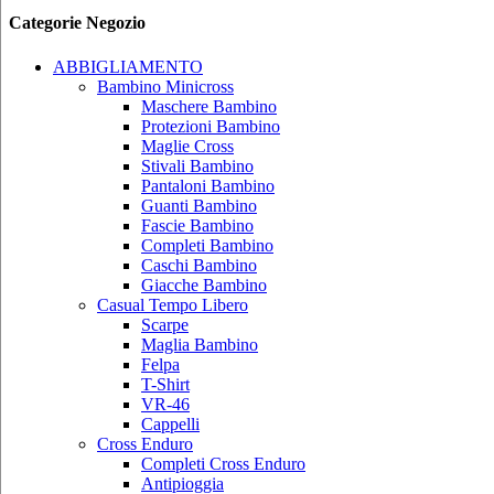
Categorie Negozio
ABBIGLIAMENTO
Bambino Minicross
Maschere Bambino
Protezioni Bambino
Maglie Cross
Stivali Bambino
Pantaloni Bambino
Guanti Bambino
Fascie Bambino
Completi Bambino
Caschi Bambino
Giacche Bambino
Casual Tempo Libero
Scarpe
Maglia Bambino
Felpa
T-Shirt
VR-46
Cappelli
Cross Enduro
Completi Cross Enduro
Antipioggia