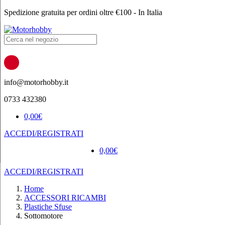
Spedizione gratuita per ordini oltre €100 - In Italia
Products
search
info@motorhobby.it
0733 432380
0,00
€
ACCEDI/REGISTRATI
0,00
€
ACCEDI/REGISTRATI
Home
ACCESSORI RICAMBI
Plastiche Sfuse
Sottomotore