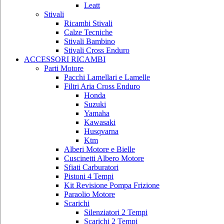
Leatt
Stivali
Ricambi Stivali
Calze Tecniche
Stivali Bambino
Stivali Cross Enduro
ACCESSORI RICAMBI
Parti Motore
Pacchi Lamellari e Lamelle
Filtri Aria Cross Enduro
Honda
Suzuki
Yamaha
Kawasaki
Husqvarna
Ktm
Alberi Motore e Bielle
Cuscinetti Albero Motore
Sfiati Carburatori
Pistoni 4 Tempi
Kit Revisione Pompa Frizione
Paraolio Motore
Scarichi
Silenziatori 2 Tempi
Scarichi 2 Tempi