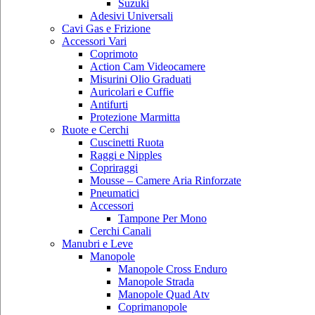
Suzuki
Adesivi Universali
Cavi Gas e Frizione
Accessori Vari
Coprimoto
Action Cam Videocamere
Misurini Olio Graduati
Auricolari e Cuffie
Antifurti
Protezione Marmitta
Ruote e Cerchi
Cuscinetti Ruota
Raggi e Nipples
Copriraggi
Mousse – Camere Aria Rinforzate
Pneumatici
Accessori
Tampone Per Mono
Cerchi Canali
Manubri e Leve
Manopole
Manopole Cross Enduro
Manopole Strada
Manopole Quad Atv
Coprimanopole