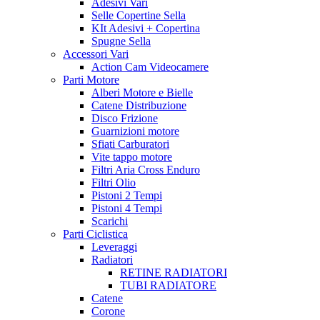
Adesivi Vari
Selle Copertine Sella
KIt Adesivi + Copertina
Spugne Sella
Accessori Vari
Action Cam Videocamere
Parti Motore
Alberi Motore e Bielle
Catene Distribuzione
Disco Frizione
Guarnizioni motore
Sfiati Carburatori
Vite tappo motore
Filtri Aria Cross Enduro
Filtri Olio
Pistoni 2 Tempi
Pistoni 4 Tempi
Scarichi
Parti Ciclistica
Leveraggi
Radiatori
RETINE RADIATORI
TUBI RADIATORE
Catene
Corone