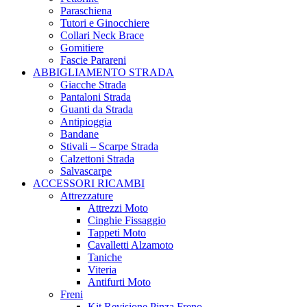
Paraschiena
Tutori e Ginocchiere
Collari Neck Brace
Gomitiere
Fascie Parareni
ABBIGLIAMENTO STRADA
Giacche Strada
Pantaloni Strada
Guanti da Strada
Antipioggia
Bandane
Stivali – Scarpe Strada
Calzettoni Strada
Salvascarpe
ACCESSORI RICAMBI
Attrezzature
Attrezzi Moto
Cinghie Fissaggio
Tappeti Moto
Cavalletti Alzamoto
Taniche
Viteria
Antifurti Moto
Freni
Kit Revisione Pinza Freno