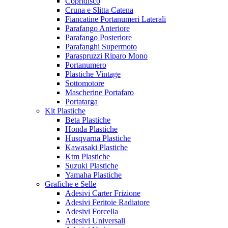
Copridisco
Cruna e Slitta Catena
Fiancatine Portanumeri Laterali
Parafango Anteriore
Parafango Posteriore
Parafanghi Supermoto
Paraspruzzi Riparo Mono
Portanumero
Plastiche Vintage
Sottomotore
Mascherine Portafaro
Portatarga
Kit Plastiche
Beta Plastiche
Honda Plastiche
Husqvarna Plastiche
Kawasaki Plastiche
Ktm Plastiche
Suzuki Plastiche
Yamaha Plastiche
Grafiche e Selle
Adesivi Carter Frizione
Adesivi Feritoie Radiatore
Adesivi Forcella
Adesivi Universali