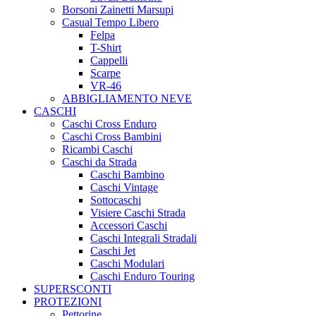
Borsoni Zainetti Marsupi
Casual Tempo Libero
Felpa
T-Shirt
Cappelli
Scarpe
VR-46
ABBIGLIAMENTO NEVE
CASCHI
Caschi Cross Enduro
Caschi Cross Bambini
Ricambi Caschi
Caschi da Strada
Caschi Bambino
Caschi Vintage
Sottocaschi
Visiere Caschi Strada
Accessori Caschi
Caschi Integrali Stradali
Caschi Jet
Caschi Modulari
Caschi Enduro Touring
SUPERSCONTI
PROTEZIONI
Pettorine