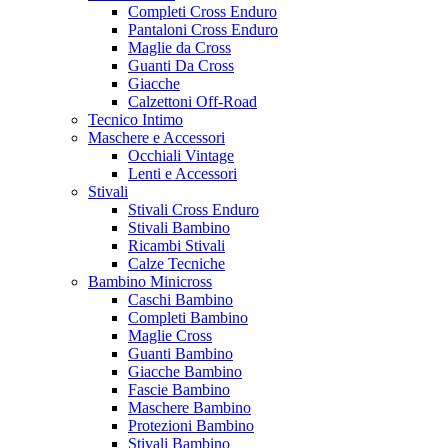
Completi Cross Enduro
Pantaloni Cross Enduro
Maglie da Cross
Guanti Da Cross
Giacche
Calzettoni Off-Road
Tecnico Intimo
Maschere e Accessori
Occhiali Vintage
Lenti e Accessori
Stivali
Stivali Cross Enduro
Stivali Bambino
Ricambi Stivali
Calze Tecniche
Bambino Minicross
Caschi Bambino
Completi Bambino
Maglie Cross
Guanti Bambino
Giacche Bambino
Fascie Bambino
Maschere Bambino
Protezioni Bambino
Stivali Bambino