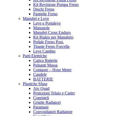
Kit Revisione Pompa Freno
Dischi Freno
Pastiglie Freno
Manubri e Leve
Leve e Portaleve
Manopole
Manubri Cross Enduro
Kit Rialzo per Manubrio
Pedale Freno Post.
Tirante Freno Forcella
Leve Cambio
Parti Elettriche
Carica Batterie
Pulsanti Massa
Contaore – Hour Meter
Candele
BATTERIE
Plastiche Sfuse
Atv Quad
Protezioni Telaio e Carter
Copristeli
Griglie Radiatori
Paramani
Convogliatori Radiatore