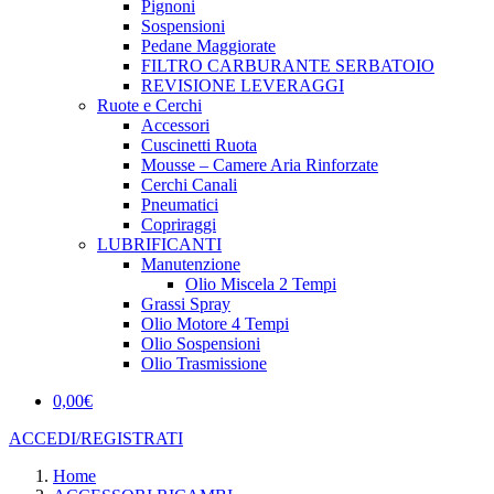
Pignoni
Sospensioni
Pedane Maggiorate
FILTRO CARBURANTE SERBATOIO
REVISIONE LEVERAGGI
Ruote e Cerchi
Accessori
Cuscinetti Ruota
Mousse – Camere Aria Rinforzate
Cerchi Canali
Pneumatici
Copriraggi
LUBRIFICANTI
Manutenzione
Olio Miscela 2 Tempi
Grassi Spray
Olio Motore 4 Tempi
Olio Sospensioni
Olio Trasmissione
0,00
€
ACCEDI/REGISTRATI
Home