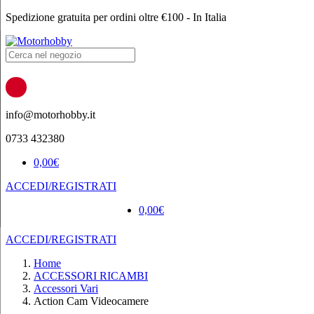
Spedizione gratuita per ordini oltre €100 - In Italia
Products
search
info@motorhobby.it
0733 432380
0,00
€
ACCEDI/REGISTRATI
0,00
€
ACCEDI/REGISTRATI
Home
ACCESSORI RICAMBI
Accessori Vari
Action Cam Videocamere