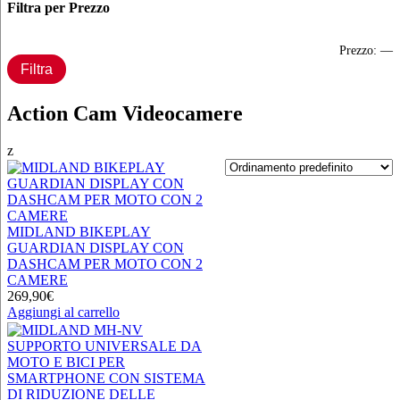
Filtra per Prezzo
P
P
Prezzo:
—
Filtra
M
M
Action Cam Videocamere
z
MIDLAND BIKEPLAY
GUARDIAN DISPLAY CON
DASHCAM PER MOTO CON 2
CAMERE
269,90
€
Aggiungi al carrello