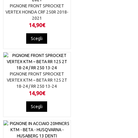
PIGNONE FRONT SPROCKET
VERTEX HONDA CRF 250R 2018-
2021
14,90
€
Questo
Scegli
prodotto
ha
più
varianti.
Le
opzioni
PIGNONE FRONT SPROCKET
possono
VERTEX KTM – BETA RR 125 2T
essere
18-24 / RR 250 13-24
scelte
14,90
€
nella
pagina
Questo
Scegli
del
prodotto
prodotto
ha
più
varianti.
Le