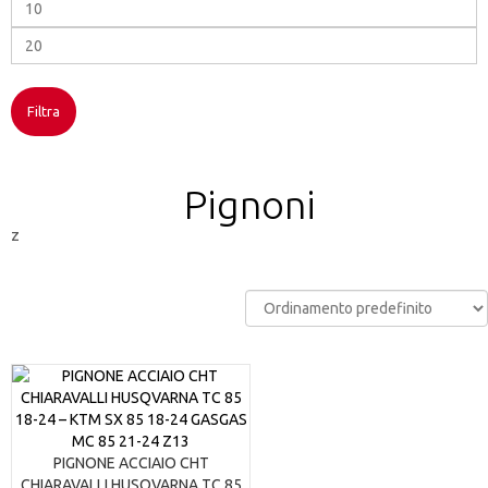
P
M
P
M
Filtra
Pignoni
z
PIGNONE ACCIAIO CHT
CHIARAVALLI HUSQVARNA TC 85