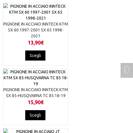
PIGNONE IN ACCIAIO INNTECK KTM
SX 60 1997-2001 SX 65 1998-
2021
13,90
€
Questo
Scegli
prodotto
ha
più
varianti.
Le
opzioni
PIGNONE IN ACCIAIO INNTECK KTM
possono
SX 85-HUSQVARNA TC 85 18-19
essere
15,90
€
scelte
nella
Questo
Scegli
pagina
prodotto
del
ha
prodotto
più