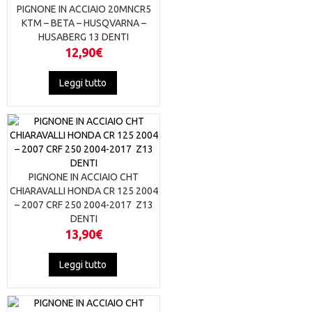
opzioni
PIGNONE IN ACCIAIO 20MNCR5
possono
KTM – BETA – HUSQVARNA –
essere
HUSABERG 13 DENTI
scelte
12,90
€
nella
pagina
Leggi tutto
del
prodotto
PIGNONE IN ACCIAIO CHT
CHIARAVALLI HONDA CR 125 2004
– 2007 CRF 250 2004-2017 Z13
DENTI
13,90
€
Leggi tutto