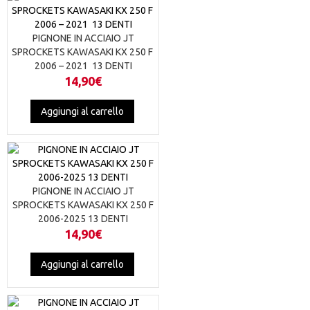
varianti.
Le
opzioni
PIGNONE IN ACCIAIO JT
possono
SPROCKETS KAWASAKI KX 250 F
essere
2006 – 2021 13 DENTI
scelte
14,90
€
nella
pagina
Aggiungi al carrello
del
prodotto
PIGNONE IN ACCIAIO JT
SPROCKETS KAWASAKI KX 250 F
2006-2025 13 DENTI
14,90
€
Aggiungi al carrello