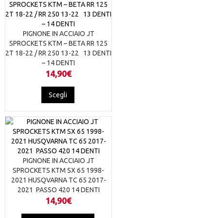
PIGNONE IN ACCIAIO JT
SPROCKETS KTM – BETA RR 125
2T 18-22 / RR 250 13-22 13 DENTI
– 14 DENTI
14,90
€
Questo
Scegli
prodotto
ha
più
varianti.
Le
opzioni
possono
PIGNONE IN ACCIAIO JT
essere
SPROCKETS KTM SX 65 1998-
scelte
2021 HUSQVARNA TC 65 2017-
nella
2021 PASSO 420 14 DENTI
pagina
14,90
€
del
prodotto