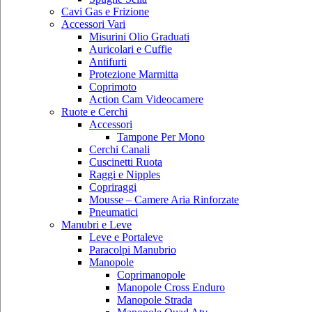
Cavi Gas e Frizione
Accessori Vari
Misurini Olio Graduati
Auricolari e Cuffie
Antifurti
Protezione Marmitta
Coprimoto
Action Cam Videocamere
Ruote e Cerchi
Accessori
Tampone Per Mono
Cerchi Canali
Cuscinetti Ruota
Raggi e Nipples
Copriraggi
Mousse – Camere Aria Rinforzate
Pneumatici
Manubri e Leve
Leve e Portaleve
Paracolpi Manubrio
Manopole
Coprimanopole
Manopole Cross Enduro
Manopole Strada