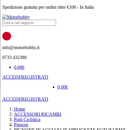
Spedizione gratuita per ordini oltre €100 - In Italia
Products
search
info@motorhobby.it
0733 432380
0,00
€
ACCEDI/REGISTRATI
0,00
€
ACCEDI/REGISTRATI
Home
ACCESSORI RICAMBI
Parti Ciclistica
Pignoni
PIGNONE IN ACCIAIO JT SPROCKETS SUZUKI RMZ