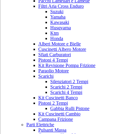
Pacchi Lamellari e Lamelle
Filtri Aria Cross Enduro
Suzuki
Yamaha
Kawasaki
Husqvarna
Ktm
Honda
Alberi Motore e Bielle
Cuscinetti Albero Motore
Sfiati Carburatori
Pistoni 4 Tempi
Kit Revisione Pompa Frizione
Paraolio Motore
Scarichi
Silenziatori 2 Tempi
Scarichi 2 Tempi
Scarichi 4 Tempi
Kit Cuscinetti Banco
Pistoni 2 Tempi
Gabbia Rulli Pistone
Kit Cuscinetti Cambio
Campana Frizione
Parti Elettriche
Pulsanti Massa