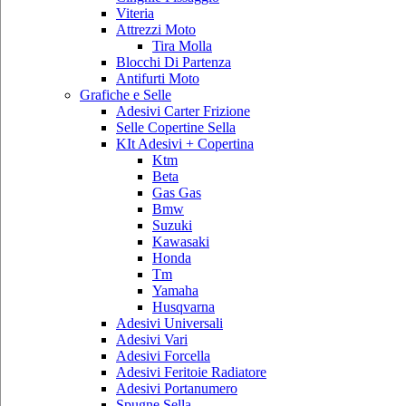
Viteria
Attrezzi Moto
Tira Molla
Blocchi Di Partenza
Antifurti Moto
Grafiche e Selle
Adesivi Carter Frizione
Selle Copertine Sella
KIt Adesivi + Copertina
Ktm
Beta
Gas Gas
Bmw
Suzuki
Kawasaki
Honda
Tm
Yamaha
Husqvarna
Adesivi Universali
Adesivi Vari
Adesivi Forcella
Adesivi Feritoie Radiatore
Adesivi Portanumero
Spugne Sella