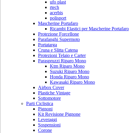
ufo plast
rtech
acerbis
polisport
Mascherine Portafaro
Ricambi Elastici per Mascherine Portafaro
Protezione Forcellone
Parafanghi Supermoto
Portatarga
Cruna e Slitta Catena
Protezioni Telaio e Carter
Paraspruzzi Riparo Mono
Ktm Riparo Mono
Suzuki Riparo Mono
Honda Riparo Mono
Kawasaki Riparo Mono
Airbox Cover
Plastiche Vintage
Sottomotore
Parti Ciclistica
Pignoni
Kit Revisione Pignone
Leveraggi
Sospensioni
Corone