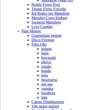
Manopole Quad Atv
Pedale Freno Post.
Tirante Freno Forcella
Kit Rialzo per Manubrio
Manubri Cross Enduro
Supporti Manubrio
Leve Cambio
Parti Motore
Guarnizioni motore
Disco Frizione
Filtri Olio
polaris
bmw
kawasaki
sherco
suzuki
honda
beta
husqvarna
gas gas
yamaha
husaberg
ktm
Catene Distribuzione
Vite tappo motore