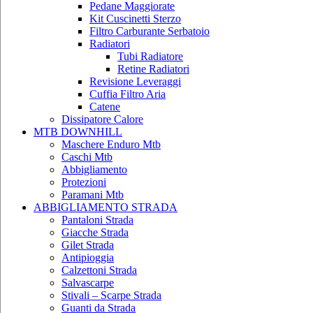
Pedane Maggiorate
Kit Cuscinetti Sterzo
Filtro Carburante Serbatoio
Radiatori
Tubi Radiatore
Retine Radiatori
Revisione Leveraggi
Cuffia Filtro Aria
Catene
Dissipatore Calore
MTB DOWNHILL
Maschere Enduro Mtb
Caschi Mtb
Abbigliamento
Protezioni
Paramani Mtb
ABBIGLIAMENTO STRADA
Pantaloni Strada
Giacche Strada
Gilet Strada
Antipioggia
Calzettoni Strada
Salvascarpe
Stivali – Scarpe Strada
Guanti da Strada