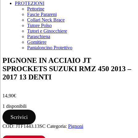
PROTEZIONI
Pettorine
Fascie Parareni
Collari Neck Brace
Tutore Polso
Tutori e Ginocchiere
Paraschiena
Gomitiere
Pantaloncino Protettivo
PIGNONE IN ACCIAIO JT
SPROCKETS SUZUKI RMZ 450 2013 –
2017 13 DENTI
14,90
€
1 disponibili
PIGNONE
Scrivici
IN
COD:
JTF1443.13SC
Categoria:
Pignoni
ACCIAIO
JT