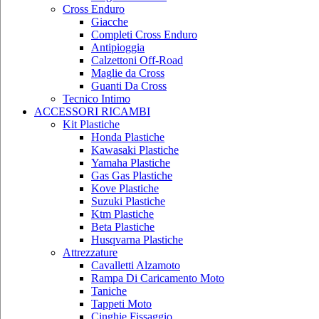
Cross Enduro
Giacche
Completi Cross Enduro
Antipioggia
Calzettoni Off-Road
Maglie da Cross
Guanti Da Cross
Tecnico Intimo
ACCESSORI RICAMBI
Kit Plastiche
Honda Plastiche
Kawasaki Plastiche
Yamaha Plastiche
Gas Gas Plastiche
Kove Plastiche
Suzuki Plastiche
Ktm Plastiche
Beta Plastiche
Husqvarna Plastiche
Attrezzature
Cavalletti Alzamoto
Rampa Di Caricamento Moto
Taniche
Tappeti Moto
Cinghie Fissaggio