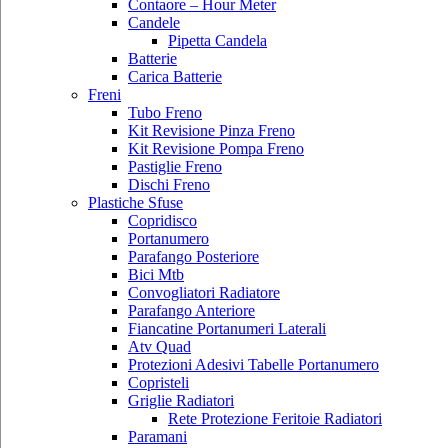
Contaore – Hour Meter
Candele
Pipetta Candela
Batterie
Carica Batterie
Freni
Tubo Freno
Kit Revisione Pinza Freno
Kit Revisione Pompa Freno
Pastiglie Freno
Dischi Freno
Plastiche Sfuse
Copridisco
Portanumero
Parafango Posteriore
Bici Mtb
Convogliatori Radiatore
Parafango Anteriore
Fiancatine Portanumeri Laterali
Atv Quad
Protezioni Adesivi Tabelle Portanumero
Copristeli
Griglie Radiatori
Rete Protezione Feritoie Radiatori
Paramani