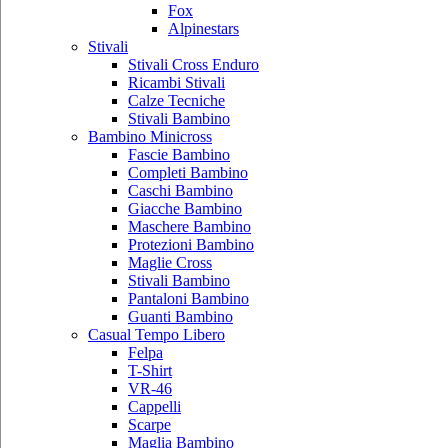
Fox
Alpinestars
Stivali
Stivali Cross Enduro
Ricambi Stivali
Calze Tecniche
Stivali Bambino
Bambino Minicross
Fascie Bambino
Completi Bambino
Caschi Bambino
Giacche Bambino
Maschere Bambino
Protezioni Bambino
Maglie Cross
Stivali Bambino
Pantaloni Bambino
Guanti Bambino
Casual Tempo Libero
Felpa
T-Shirt
VR-46
Cappelli
Scarpe
Maglia Bambino