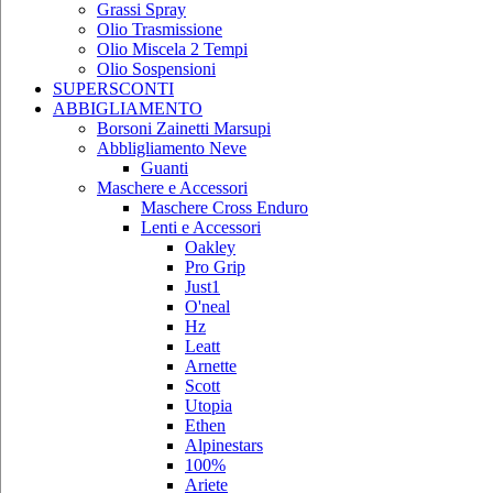
Grassi Spray
Olio Trasmissione
Olio Miscela 2 Tempi
Olio Sospensioni
SUPERSCONTI
ABBIGLIAMENTO
Borsoni Zainetti Marsupi
Abbligliamento Neve
Guanti
Maschere e Accessori
Maschere Cross Enduro
Lenti e Accessori
Oakley
Pro Grip
Just1
O'neal
Hz
Leatt
Arnette
Scott
Utopia
Ethen
Alpinestars
100%
Ariete