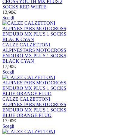
CROSS YOUTH MX PLUS 2
SOCKS RED WHITE
12,90
€
Questo
Scegli
prodotto
ha
più
varianti.
Le
CALZE CALZETTONI
opzioni
ALPINESTARS MOTOCROSS
possono
ENDURO MX PLUS 1 SOCKS
essere
BLACK CYAN
scelte
17,90
€
nella
Questo
Scegli
pagina
prodotto
del
ha
prodotto
più
varianti.
Le
CALZE CALZETTONI
opzioni
ALPINESTARS MOTOCROSS
possono
ENDURO MX PLUS 1 SOCKS
essere
BLUE ORANGE FLUO
scelte
17,90
€
nella
Questo
Scegli
pagina
prodotto