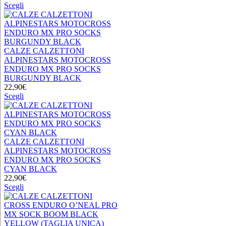
nella
Questo
Scegli
pagina
prodotto
del
ha
prodotto
più
varianti.
Le
CALZE CALZETTONI
opzioni
ALPINESTARS MOTOCROSS
possono
ENDURO MX PRO SOCKS
essere
BURGUNDY BLACK
scelte
22,90
€
nella
Questo
Scegli
pagina
prodotto
del
ha
prodotto
più
varianti.
Le
CALZE CALZETTONI
opzioni
ALPINESTARS MOTOCROSS
possono
ENDURO MX PRO SOCKS
essere
CYAN BLACK
scelte
22,90
€
nella
Questo
Scegli
pagina
prodotto
del
ha
prodotto
più
varianti.