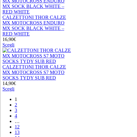
nella
ha
pagina
più
del
varianti.
prodotto
Le
CALZETTONI THOR CALZE
opzioni
MX MOTOCROSS ENDURO
possono
MX SOCK BLACK WHITE –
essere
RED WHITE
scelte
16,90
€
nella
Questo
Scegli
pagina
prodotto
del
ha
prodotto
più
varianti.
CALZETTONI THOR CALZE
Le
MX MOTOCROSS S7 MOTO
opzioni
SOCKS TYDY SUB RED
possono
14,90
€
essere
Questo
Scegli
scelte
prodotto
1
nella
ha
2
pagina
più
3
del
varianti.
4
prodotto
Le
…
opzioni
12
possono
13
essere