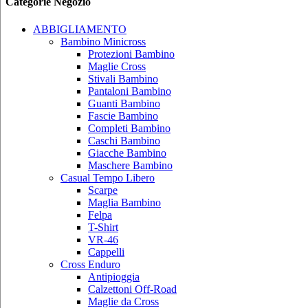
Categorie Negozio
ABBIGLIAMENTO
Bambino Minicross
Protezioni Bambino
Maglie Cross
Stivali Bambino
Pantaloni Bambino
Guanti Bambino
Fascie Bambino
Completi Bambino
Caschi Bambino
Giacche Bambino
Maschere Bambino
Casual Tempo Libero
Scarpe
Maglia Bambino
Felpa
T-Shirt
VR-46
Cappelli
Cross Enduro
Antipioggia
Calzettoni Off-Road
Maglie da Cross