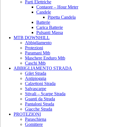
Parti Elettriche
Contaore – Hour Meter
Candele
Pipetta Candela
Batterie
Carica Batterie
Pulsanti Massa
MTB DOWNHILL
Abbigliamento
Protezioni
Paramani Mtb
Maschere Enduro Mtb
Caschi Mtb
ABBIGLIAMENTO STRADA
Gilet Strada
Antipioggia
Calzettoni Strada
Salvascarpe
Stivali – Scarpe Strada
Guanti da Strada
Pantaloni Strada
Giacche Strada
PROTEZIONI
Paraschiena
Gomitiere