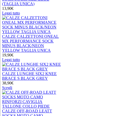
(TAGLIA UNICA)
13,90
€
Leggi tutto
CALZE CALZETTONI ONEAL
MX PERFORMANCE SOCK
MINUS BLACK/NEON
YELLOW TAGLIA UNICA
19,90
€
Leggi tutto
CALZE LUNGHE SIX2 KNEE
BRACE S BLACK GREY
38,90
€
Questo
Scegli
prodotto
ha
più
varianti.
Le
CALZE OFF-ROAD LEATT
opzioni
SOCKS MOTO CAMO