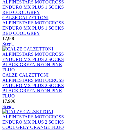
del
ha
prodotto
più
varianti.
Le
CALZE CALZETTONI
opzioni
ALPINESTARS MOTOCROSS
possono
ENDURO MX PLUS 1 SOCKS
essere
RED COOL GREY
scelte
17,90
€
nella
Questo
Scegli
pagina
prodotto
del
ha
prodotto
più
varianti.
Le
opzioni
CALZE CALZETTONI
possono
ALPINESTARS MOTOCROSS
essere
ENDURO MX PLUS 2 SOCKS
scelte
BLACK GREEN NEON PINK
nella
FLUO
pagina
17,90
€
del
Questo
Scegli
prodotto
prodotto
ha
più
varianti.