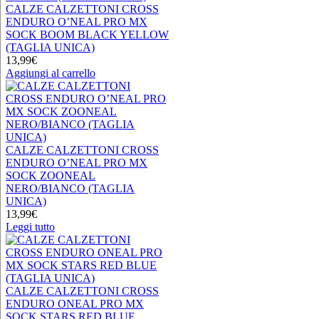
Le
CALZE CALZETTONI CROSS
opzioni
ENDURO O’NEAL PRO MX
possono
SOCK BOOM BLACK YELLOW
essere
(TAGLIA UNICA)
scelte
13,99
€
nella
Aggiungi al carrello
pagina
del
prodotto
CALZE CALZETTONI CROSS
ENDURO O’NEAL PRO MX
SOCK ZOONEAL
NERO/BIANCO (TAGLIA
UNICA)
13,99
€
Leggi tutto
CALZE CALZETTONI CROSS
ENDURO ONEAL PRO MX
SOCK STARS RED BLUE