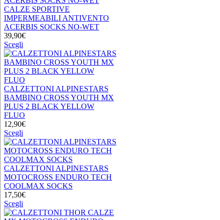
del
varianti.
CALZE SPORTIVE
prodotto
Le
IMPERMEABILI ANTIVENTO
opzioni
ACERBIS SOCKS NO-WET
possono
39,90
€
essere
Questo
Scegli
scelte
prodotto
nella
ha
pagina
più
del
varianti.
prodotto
Le
CALZETTONI ALPINESTARS
opzioni
BAMBINO CROSS YOUTH MX
possono
PLUS 2 BLACK YELLOW
essere
FLUO
scelte
12,90
€
nella
Questo
Scegli
pagina
prodotto
del
ha
prodotto
più
varianti.
CALZETTONI ALPINESTARS
Le
MOTOCROSS ENDURO TECH
opzioni
COOLMAX SOCKS
possono
17,50
€
essere
Questo
Scegli
scelte
prodotto