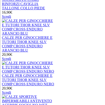
possono
RINFORZI CAVIGLIA
essere
TALLONE COLLO PIEDE
scelte
16,90
€
nella
Questo
Scegli
pagina
prodotto
del
ha
prodotto
più
varianti.
Le
CALZE PER GINOCCHIERE E
opzioni
TUTORI THOR KNEE SLV
possono
COMP CROSS ENDURO
essere
ARANCIO BLU
scelte
20,90
€
nella
Questo
Scegli
pagina
prodotto
del
ha
prodotto
più
varianti.
CALZE PER GINOCCHIERE E
Le
TUTORI THOR KNEE SLV
opzioni
COMP CROSS ENDURO NERO
possono
20,90
€
essere
Questo
Scegli
scelte
prodotto
nella
ha
pagina
più