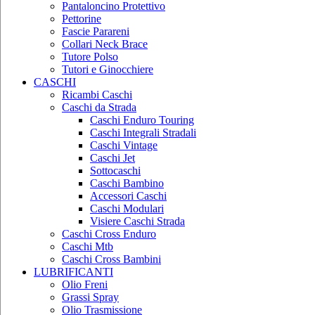
Pantaloncino Protettivo
Pettorine
Fascie Parareni
Collari Neck Brace
Tutore Polso
Tutori e Ginocchiere
CASCHI
Ricambi Caschi
Caschi da Strada
Caschi Enduro Touring
Caschi Integrali Stradali
Caschi Vintage
Caschi Jet
Sottocaschi
Caschi Bambino
Accessori Caschi
Caschi Modulari
Visiere Caschi Strada
Caschi Cross Enduro
Caschi Mtb
Caschi Cross Bambini
LUBRIFICANTI
Olio Freni
Grassi Spray
Olio Trasmissione