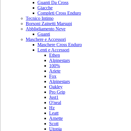
Guanti Da Cross
Giacche
Completi Cross Enduro
Tecnico Intimo
Borsoni Zainetti Marsupi
Abbligliamento Neve
Guanti
Maschere e Accessori
Maschere Cross Enduro
Lenti e Accessori
Ethen
Alpinestars
100%
Ariete
Fox
Alpinestars
Oakley
Pro Grip
Just1
O'neal
Hz
Leatt
Arnette
Scott
Utopia