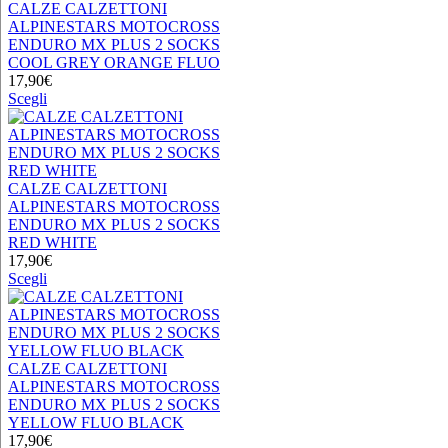
Le
CALZE CALZETTONI
opzioni
ALPINESTARS MOTOCROSS
possono
ENDURO MX PLUS 2 SOCKS
essere
COOL GREY ORANGE FLUO
scelte
17,90
€
nella
Questo
Scegli
pagina
prodotto
del
ha
prodotto
più
varianti.
Le
CALZE CALZETTONI
opzioni
ALPINESTARS MOTOCROSS
possono
ENDURO MX PLUS 2 SOCKS
essere
RED WHITE
scelte
17,90
€
nella
Questo
Scegli
pagina
prodotto
del
ha
prodotto
più
varianti.
Le
CALZE CALZETTONI
opzioni
ALPINESTARS MOTOCROSS
possono
ENDURO MX PLUS 2 SOCKS
essere
YELLOW FLUO BLACK
scelte
17,90
€