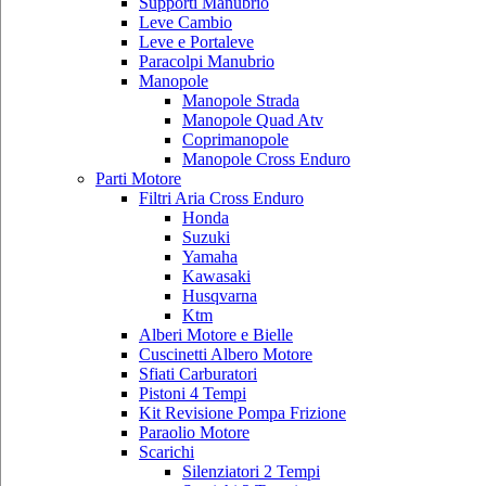
Supporti Manubrio
Leve Cambio
Leve e Portaleve
Paracolpi Manubrio
Manopole
Manopole Strada
Manopole Quad Atv
Coprimanopole
Manopole Cross Enduro
Parti Motore
Filtri Aria Cross Enduro
Honda
Suzuki
Yamaha
Kawasaki
Husqvarna
Ktm
Alberi Motore e Bielle
Cuscinetti Albero Motore
Sfiati Carburatori
Pistoni 4 Tempi
Kit Revisione Pompa Frizione
Paraolio Motore
Scarichi
Silenziatori 2 Tempi