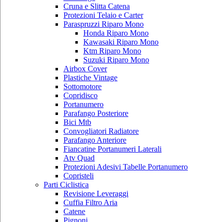
Cruna e Slitta Catena
Protezioni Telaio e Carter
Paraspruzzi Riparo Mono
Honda Riparo Mono
Kawasaki Riparo Mono
Ktm Riparo Mono
Suzuki Riparo Mono
Airbox Cover
Plastiche Vintage
Sottomotore
Copridisco
Portanumero
Parafango Posteriore
Bici Mtb
Convogliatori Radiatore
Parafango Anteriore
Fiancatine Portanumeri Laterali
Atv Quad
Protezioni Adesivi Tabelle Portanumero
Copristeli
Parti Ciclistica
Revisione Leveraggi
Cuffia Filtro Aria
Catene
Pignoni