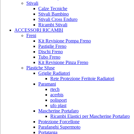
Stivali
Calze Tecniche
Stivali Bambino
Stivali Cross Enduro
Ricambi Stivali
ACCESSORI RICAMBI
Freni
Kit Revisione Pompa Freno
Pastiglie Freno
Dischi Freno
Tubo Freno
Kit Revisione Pinza Freno
Plastiche Sfuse
Griglie Radiatori
Rete Protezione Feritoie Radiatori
Paramani
rtech
acerbis
polisport
ufo plast
Mascherine Portafaro
Ricambi Elastici per Mascherine Portafaro
Protezione Forcellone
Parafanghi Supermoto
Portatarga