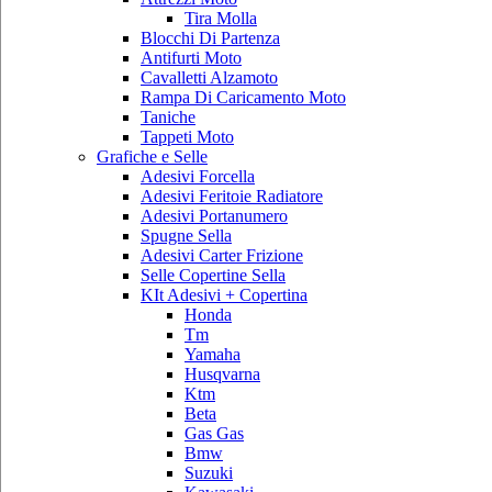
Tira Molla
Blocchi Di Partenza
Antifurti Moto
Cavalletti Alzamoto
Rampa Di Caricamento Moto
Taniche
Tappeti Moto
Grafiche e Selle
Adesivi Forcella
Adesivi Feritoie Radiatore
Adesivi Portanumero
Spugne Sella
Adesivi Carter Frizione
Selle Copertine Sella
KIt Adesivi + Copertina
Honda
Tm
Yamaha
Husqvarna
Ktm
Beta
Gas Gas
Bmw
Suzuki