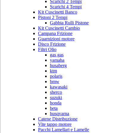
Scarichi 2 Tempi
Scarichi 4 Tempi
Kit Cuscinetti Banco
Pistoni 2 Tempi
Gabbia Rulli Pistone
Kit Cuscinetti Cambio
Campana Frizione
Guarnizioni motore
Disco Frizione
Filtri Olio
gas gas
yamaha
husaberg
ktm
polaris
bmw
kawasaki
sherco
suzuki
honda
beta
husqvarna
Catene Distribuzione
Vite tappo motore
Pacchi Lamellari e Lamelle