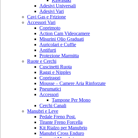
Kawasaki
Adesivi Universali
Adesivi Vari
Cavi Gas e Frizione
Accessori Vari
Coprimoto
Action Cam Videocamere
Misurini Olio Graduati
Auricolari e Cuffie
Antifurti
Protezione Marmitta
Ruote e Cerchi
Cuscinetti Ruota
Raggi e Nipples
Copriraggi
Mousse – Camere Aria Rinforzate
Pneumatici
Accessori
Tampone Per Mono
Cerchi Canali
Manubri e Leve
Pedale Freno Post.
Tirante Freno Forcella
Kit Rialzo per Manubrio
Manubri Cross Enduro