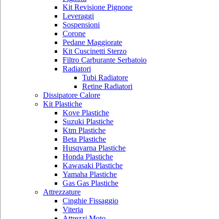
Kit Revisione Pignone
Leveraggi
Sospensioni
Corone
Pedane Maggiorate
Kit Cuscinetti Sterzo
Filtro Carburante Serbatoio
Radiatori
Tubi Radiatore
Retine Radiatori
Dissipatore Calore
Kit Plastiche
Kove Plastiche
Suzuki Plastiche
Ktm Plastiche
Beta Plastiche
Husqvarna Plastiche
Honda Plastiche
Kawasaki Plastiche
Yamaha Plastiche
Gas Gas Plastiche
Attrezzature
Cinghie Fissaggio
Viteria
Attrezzi Moto