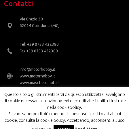
Contatti
Via Grazie 30
62014 Corridonia (MC)
Tel: +39 0733 432380
Fax +39 0733 432380
info@motorhobby.it
www.motorhobby.it
www.mascheremoto.it
Questo sito o gli strumenti terzi da questo utilizzati si avvalgono
di cookie necessari al funzionamento ed utili alle finalità illustrate
nella cookiepolicy.
Se vuoi saperne di più o negare il consenso a tutti o ad alcuni
cookie, consulta la cookie policy. Accettando, acconsenti all’uso
MOTOR HOBBY SRL - PI 01843210434
dei cookie.
Read More