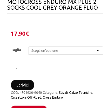
MOTOCROSS ENDURO MX PLUS 2
SOCKS COOL GREY ORANGE FLUO
17,90
€
Taglia
CALZE
CALZETTONI
ALPINESTARS
MOTOCROSS
Scrivici
ENDURO
MX
COD:
4701920-9040
Categorie:
Stivali
,
Calze Tecniche
,
PLUS
Calzettoni Off-Road
,
Cross Enduro
2
SOCKS