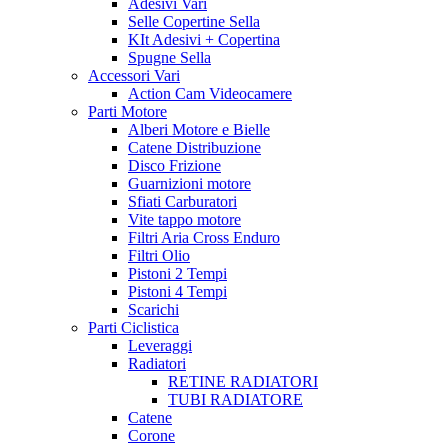
Adesivi Vari
Selle Copertine Sella
KIt Adesivi + Copertina
Spugne Sella
Accessori Vari
Action Cam Videocamere
Parti Motore
Alberi Motore e Bielle
Catene Distribuzione
Disco Frizione
Guarnizioni motore
Sfiati Carburatori
Vite tappo motore
Filtri Aria Cross Enduro
Filtri Olio
Pistoni 2 Tempi
Pistoni 4 Tempi
Scarichi
Parti Ciclistica
Leveraggi
Radiatori
RETINE RADIATORI
TUBI RADIATORE
Catene
Corone