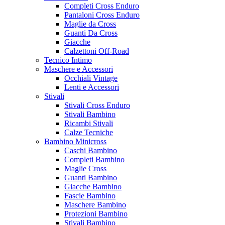
Completi Cross Enduro
Pantaloni Cross Enduro
Maglie da Cross
Guanti Da Cross
Giacche
Calzettoni Off-Road
Tecnico Intimo
Maschere e Accessori
Occhiali Vintage
Lenti e Accessori
Stivali
Stivali Cross Enduro
Stivali Bambino
Ricambi Stivali
Calze Tecniche
Bambino Minicross
Caschi Bambino
Completi Bambino
Maglie Cross
Guanti Bambino
Giacche Bambino
Fascie Bambino
Maschere Bambino
Protezioni Bambino
Stivali Bambino