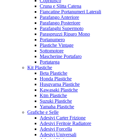
Copridisco
Cruna e Slitta Catena
Fiancatine Portanumeri Laterali
Parafango Anteriore
Parafango Posteriore
Parafanghi Supermoto
Paraspruzzi Riparo Mono
Portanumero
Plastiche Vintage
Sottomotore
Mascherine Portafaro
Portatarga
Kit Plastiche
Beta Plastiche
Honda Plastiche
Husqvarna Plastiche
Kawasaki Plastiche
Ktm Plastiche
Suzuki Plastiche
Yamaha Plastiche
Grafiche e Selle
Adesivi Carter Frizione
Adesivi Feritoie Radiatore
Adesivi Forcella
Adesivi Universali