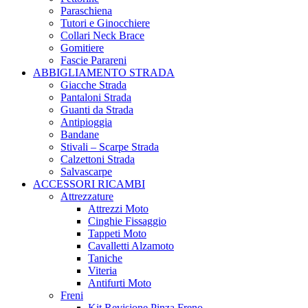
Paraschiena
Tutori e Ginocchiere
Collari Neck Brace
Gomitiere
Fascie Parareni
ABBIGLIAMENTO STRADA
Giacche Strada
Pantaloni Strada
Guanti da Strada
Antipioggia
Bandane
Stivali – Scarpe Strada
Calzettoni Strada
Salvascarpe
ACCESSORI RICAMBI
Attrezzature
Attrezzi Moto
Cinghie Fissaggio
Tappeti Moto
Cavalletti Alzamoto
Taniche
Viteria
Antifurti Moto
Freni
Kit Revisione Pinza Freno