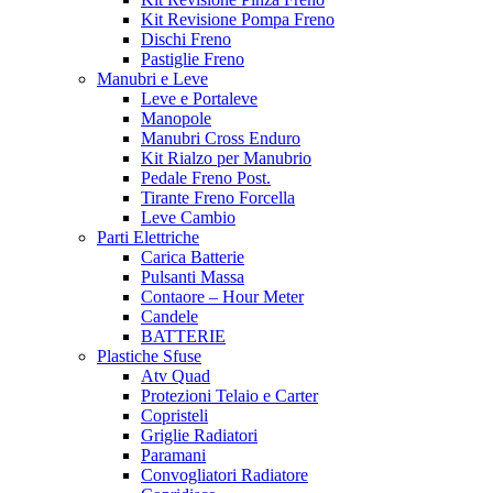
Kit Revisione Pompa Freno
Dischi Freno
Pastiglie Freno
Manubri e Leve
Leve e Portaleve
Manopole
Manubri Cross Enduro
Kit Rialzo per Manubrio
Pedale Freno Post.
Tirante Freno Forcella
Leve Cambio
Parti Elettriche
Carica Batterie
Pulsanti Massa
Contaore – Hour Meter
Candele
BATTERIE
Plastiche Sfuse
Atv Quad
Protezioni Telaio e Carter
Copristeli
Griglie Radiatori
Paramani
Convogliatori Radiatore