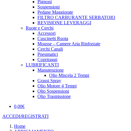
Pignoni
Sospensioni
Pedane Maggiorate
FILTRO CARBURANTE SERBATOIO
REVISIONE LEVERAGGI
Ruote e Cerchi
Accessori
Cuscinetti Ruota
Mousse – Camere Aria Rinforzate
Cerchi Canali
Pneumatici
Copriraggi
LUBRIFICANTI
Manutenzione
Olio Miscela 2 Tempi
Grassi Spray
Olio Motore 4 Tempi
Olio Sospensioni
Olio Trasmissione
0,00
€
ACCEDI/REGISTRATI
Home