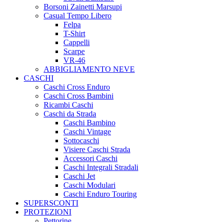
Borsoni Zainetti Marsupi
Casual Tempo Libero
Felpa
T-Shirt
Cappelli
Scarpe
VR-46
ABBIGLIAMENTO NEVE
CASCHI
Caschi Cross Enduro
Caschi Cross Bambini
Ricambi Caschi
Caschi da Strada
Caschi Bambino
Caschi Vintage
Sottocaschi
Visiere Caschi Strada
Accessori Caschi
Caschi Integrali Stradali
Caschi Jet
Caschi Modulari
Caschi Enduro Touring
SUPERSCONTI
PROTEZIONI
Pettorine