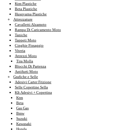
Ktm Plastiche
Beta Plastiche
Husqvarna Plastiche
Attrezzature
Cavalletti Alzamoto
Rampa Di Caricamento Moto
Taniche
Tappeti Moto
Cinghie Fissaggio
Viteria
Attrezzi Moto
Tira Molla
Blocchi Di Partenza
Antifurti Moto
Grafiche e Selle
Adesivi Carter Frizione
Selle Copertine Sella
KIt Adesivi + Copertina
Ktm
Beta
Gas Gas
Bmw
Suzuki
Kawasaki
Honda