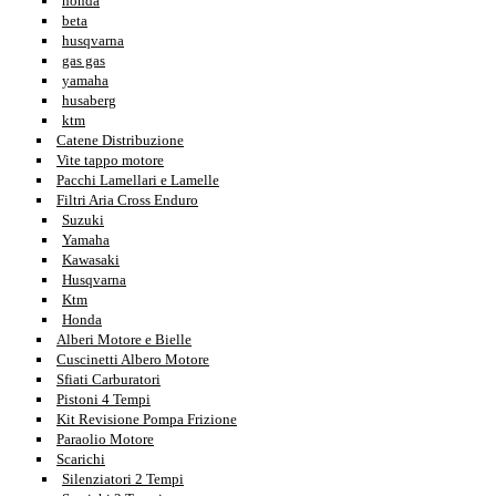
honda
beta
husqvarna
gas gas
yamaha
husaberg
ktm
Catene Distribuzione
Vite tappo motore
Pacchi Lamellari e Lamelle
Filtri Aria Cross Enduro
Suzuki
Yamaha
Kawasaki
Husqvarna
Ktm
Honda
Alberi Motore e Bielle
Cuscinetti Albero Motore
Sfiati Carburatori
Pistoni 4 Tempi
Kit Revisione Pompa Frizione
Paraolio Motore
Scarichi
Silenziatori 2 Tempi