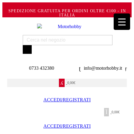
SPEDIZIONE GRATUITA PER ORDINI OLTRE €100 - IN
ITALIA
Products
search
0733 432380
info@motorhobby.it
0,00
€
ACCEDI/REGISTRATI
0,00
€
ACCEDI/REGISTRATI