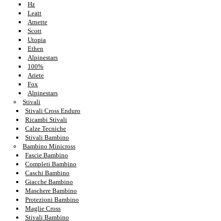
Hz
Leatt
Arnette
Scott
Utopia
Ethen
Alpinestars
100%
Ariete
Fox
Alpinestars
Stivali
Stivali Cross Enduro
Ricambi Stivali
Calze Tecniche
Stivali Bambino
Bambino Minicross
Fascie Bambino
Completi Bambino
Caschi Bambino
Giacche Bambino
Maschere Bambino
Protezioni Bambino
Maglie Cross
Stivali Bambino