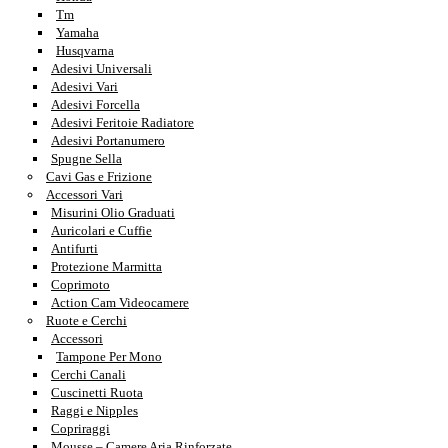
Tm
Yamaha
Husqvarna
Adesivi Universali
Adesivi Vari
Adesivi Forcella
Adesivi Feritoie Radiatore
Adesivi Portanumero
Spugne Sella
Cavi Gas e Frizione
Accessori Vari
Misurini Olio Graduati
Auricolari e Cuffie
Antifurti
Protezione Marmitta
Coprimoto
Action Cam Videocamere
Ruote e Cerchi
Accessori
Tampone Per Mono
Cerchi Canali
Cuscinetti Ruota
Raggi e Nipples
Copriraggi
Mousse – Camere Aria Rinforzate