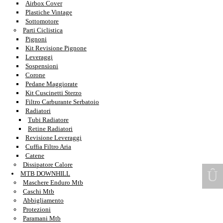
Airbox Cover
Plastiche Vintage
Sottomotore
Parti Ciclistica
Pignoni
Kit Revisione Pignone
Leveraggi
Sospensioni
Corone
Pedane Maggiorate
Kit Cuscinetti Sterzo
Filtro Carburante Serbatoio
Radiatori
Tubi Radiatore
Retine Radiatori
Revisione Leveraggi
Cuffia Filtro Aria
Catene
Dissipatore Calore
MTB DOWNHILL
Maschere Enduro Mtb
Caschi Mtb
Abbigliamento
Protezioni
Paramani Mtb