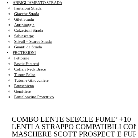
ABBIGLIAMENTO STRADA
Pantaloni Strada
Giacche Strada
Gilet Strada
Antipioggia
Calzettoni Strada
Salvascarpe
Stivali – Scarpe Strada
Guanti da Strada
PROTEZIONI
Pettorine
Fascie Parareni
Collari Neck Brace
Tutore Polso
Tutori e Ginocchiere
Paraschiena
Gomitiere
Pantaloncino Protettivo
COMBO LENTE SEECLE FUME’ +10
LENTI A STRAPPO COMPATIBILI CO
MASCHERE SCOTT PROSPECT E FU