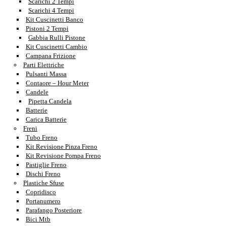
Scarichi 2 Tempi
Scarichi 4 Tempi
Kit Cuscinetti Banco
Pistoni 2 Tempi
Gabbia Rulli Pistone
Kit Cuscinetti Cambio
Campana Frizione
Parti Elettriche
Pulsanti Massa
Contaore – Hour Meter
Candele
Pipetta Candela
Batterie
Carica Batterie
Freni
Tubo Freno
Kit Revisione Pinza Freno
Kit Revisione Pompa Freno
Pastiglie Freno
Dischi Freno
Plastiche Sfuse
Copridisco
Portanumero
Parafango Posteriore
Bici Mtb