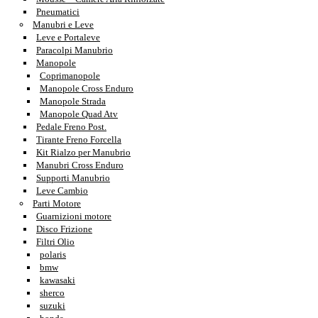
Pneumatici
Manubri e Leve
Leve e Portaleve
Paracolpi Manubrio
Manopole
Coprimanopole
Manopole Cross Enduro
Manopole Strada
Manopole Quad Atv
Pedale Freno Post.
Tirante Freno Forcella
Kit Rialzo per Manubrio
Manubri Cross Enduro
Supporti Manubrio
Leve Cambio
Parti Motore
Guarnizioni motore
Disco Frizione
Filtri Olio
polaris
bmw
kawasaki
sherco
suzuki