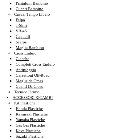
Pantaloni Bambino
Guanti Bambino
Casual Tempo Libero
Felpa
T-Shirt
VR-46
Cappelli
Scarpe
Maglia Bambino
Cross Enduro
Giacche
Completi Cross Enduro
Antipioggia
Calzettoni Off-Road
Maglie da Cross
Guanti Da Cross
Tecnico Intimo
ACCESSORI RICAMBI
Kit Plastiche
Honda Plastiche
Kawasaki Plastiche
Yamaha Plastiche
Gas Gas Plastiche
Kove Plastiche
Suzuki Plastiche