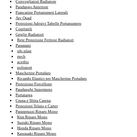
Convogliatori Radiatore
Parafango Anteriore
Fiancatine Portanumeri Laterali
Atv Quad
Protezioni Adesivi Tabelle Portanumero
Copristeli
Griglie Radiatori
Rete Protezione Feritoie Radiatori
Paramani
ufo plast
rtech
acerbis
polisport
Mascherine Portafaro
Ricambi Elastici per Mascherine Portafaro
Protezione Forcellone
Parafanghi Supermoto
Portatarga
Cruna e Slitta Catena
Protezioni Telaio e Carter
Paraspruzzi Riparo Mono
Ktm Riparo Mono
Suzuki Riparo Mono
Honda Riparo Mono
Kawasaki Riparo Mono