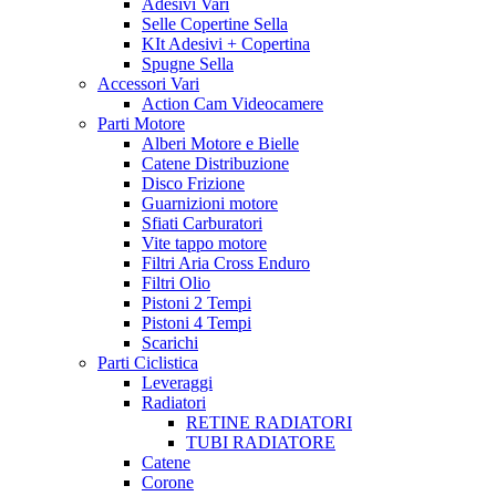
Adesivi Vari
Selle Copertine Sella
KIt Adesivi + Copertina
Spugne Sella
Accessori Vari
Action Cam Videocamere
Parti Motore
Alberi Motore e Bielle
Catene Distribuzione
Disco Frizione
Guarnizioni motore
Sfiati Carburatori
Vite tappo motore
Filtri Aria Cross Enduro
Filtri Olio
Pistoni 2 Tempi
Pistoni 4 Tempi
Scarichi
Parti Ciclistica
Leveraggi
Radiatori
RETINE RADIATORI
TUBI RADIATORE
Catene
Corone