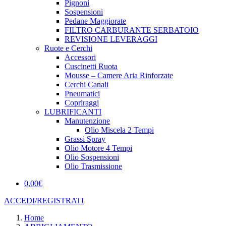
Pignoni
Sospensioni
Pedane Maggiorate
FILTRO CARBURANTE SERBATOIO
REVISIONE LEVERAGGI
Ruote e Cerchi
Accessori
Cuscinetti Ruota
Mousse – Camere Aria Rinforzate
Cerchi Canali
Pneumatici
Copriraggi
LUBRIFICANTI
Manutenzione
Olio Miscela 2 Tempi
Grassi Spray
Olio Motore 4 Tempi
Olio Sospensioni
Olio Trasmissione
0,00
€
ACCEDI/REGISTRATI
Home