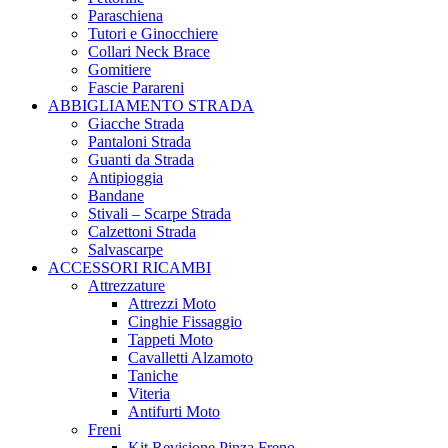
Paraschiena
Tutori e Ginocchiere
Collari Neck Brace
Gomitiere
Fascie Parareni
ABBIGLIAMENTO STRADA
Giacche Strada
Pantaloni Strada
Guanti da Strada
Antipioggia
Bandane
Stivali – Scarpe Strada
Calzettoni Strada
Salvascarpe
ACCESSORI RICAMBI
Attrezzature
Attrezzi Moto
Cinghie Fissaggio
Tappeti Moto
Cavalletti Alzamoto
Taniche
Viteria
Antifurti Moto
Freni
Kit Revisione Pinza Freno