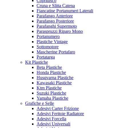
Copridisco
Cruna e Slitta Catena
Fiancatine Portanumeri Laterali
Parafango Anteriore
Parafango Posteriore
Parafanghi Supermoto
Paraspruzzi Riparo Mono
Portanumero
Plastiche Vintage
Sottomotore
Mascherine Portafaro
Portatarga
Kit Plastiche
Beta Plastiche
Honda Plastiche
Husqvarna Plastiche
Kawasaki Plastiche
Ktm Plastiche
Suzuki Plastiche
Yamaha Plastiche
Grafiche e Selle
Adesivi Carter Frizione
Adesivi Feritoie Radiatore
Adesivi Forcella
Adesivi Universali