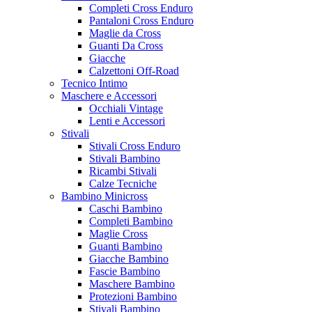
Completi Cross Enduro
Pantaloni Cross Enduro
Maglie da Cross
Guanti Da Cross
Giacche
Calzettoni Off-Road
Tecnico Intimo
Maschere e Accessori
Occhiali Vintage
Lenti e Accessori
Stivali
Stivali Cross Enduro
Stivali Bambino
Ricambi Stivali
Calze Tecniche
Bambino Minicross
Caschi Bambino
Completi Bambino
Maglie Cross
Guanti Bambino
Giacche Bambino
Fascie Bambino
Maschere Bambino
Protezioni Bambino
Stivali Bambino