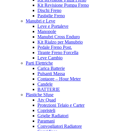
Kit Revisione Pompa Freno
Dischi Freno
Pastiglie Freno
Manubri e Leve
Leve e Portaleve
Manopole
Manubri Cross Enduro
Kit Rialzo per Manubrio
Pedale Freno Post.
Tirante Freno Forcella
Leve Cambio
Parti Elettriche
Carica Batterie
Pulsanti Massa
Contaore – Hour Meter
Candele
BATTERIE
Plastiche Sfuse
Atv Quad
Protezioni Telaio e Carter
Copristeli
Griglie Radiatori
Paramani
Convogliatori Radiatore