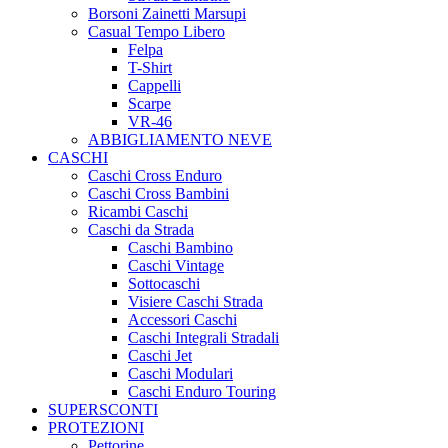
Borsoni Zainetti Marsupi
Casual Tempo Libero
Felpa
T-Shirt
Cappelli
Scarpe
VR-46
ABBIGLIAMENTO NEVE
CASCHI
Caschi Cross Enduro
Caschi Cross Bambini
Ricambi Caschi
Caschi da Strada
Caschi Bambino
Caschi Vintage
Sottocaschi
Visiere Caschi Strada
Accessori Caschi
Caschi Integrali Stradali
Caschi Jet
Caschi Modulari
Caschi Enduro Touring
SUPERSCONTI
PROTEZIONI
Pettorine