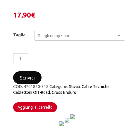
17,90
€
Taglia
CALZE
CALZETTONI
ALPINESTARS
MOTOCROSS
Scrivici
ENDURO
MX
COD:
4701820-318
Categorie:
Stivali
,
Calze Tecniche
,
PLUS
Calzettoni Off-Road
,
Cross Enduro
1
SOCKS
Aggiungi al carrello
RED
COOL
GREY
quantità