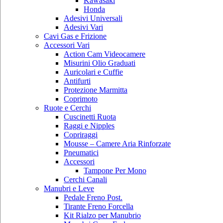
Kawasaki
Honda
Adesivi Universali
Adesivi Vari
Cavi Gas e Frizione
Accessori Vari
Action Cam Videocamere
Misurini Olio Graduati
Auricolari e Cuffie
Antifurti
Protezione Marmitta
Coprimoto
Ruote e Cerchi
Cuscinetti Ruota
Raggi e Nipples
Copriraggi
Mousse – Camere Aria Rinforzate
Pneumatici
Accessori
Tampone Per Mono
Cerchi Canali
Manubri e Leve
Pedale Freno Post.
Tirante Freno Forcella
Kit Rialzo per Manubrio