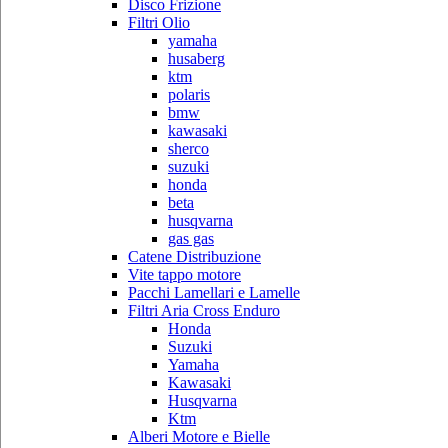
Disco Frizione
Filtri Olio
yamaha
husaberg
ktm
polaris
bmw
kawasaki
sherco
suzuki
honda
beta
husqvarna
gas gas
Catene Distribuzione
Vite tappo motore
Pacchi Lamellari e Lamelle
Filtri Aria Cross Enduro
Honda
Suzuki
Yamaha
Kawasaki
Husqvarna
Ktm
Alberi Motore e Bielle