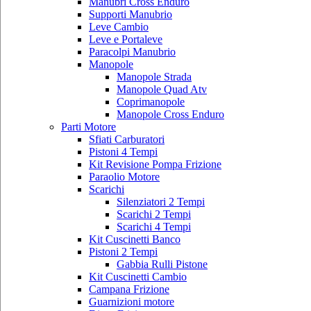
Manubri Cross Enduro
Supporti Manubrio
Leve Cambio
Leve e Portaleve
Paracolpi Manubrio
Manopole
Manopole Strada
Manopole Quad Atv
Coprimanopole
Manopole Cross Enduro
Parti Motore
Sfiati Carburatori
Pistoni 4 Tempi
Kit Revisione Pompa Frizione
Paraolio Motore
Scarichi
Silenziatori 2 Tempi
Scarichi 2 Tempi
Scarichi 4 Tempi
Kit Cuscinetti Banco
Pistoni 2 Tempi
Gabbia Rulli Pistone
Kit Cuscinetti Cambio
Campana Frizione
Guarnizioni motore