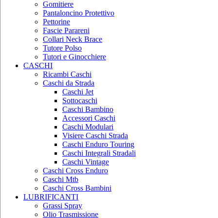
Gomitiere
Pantaloncino Protettivo
Pettorine
Fascie Parareni
Collari Neck Brace
Tutore Polso
Tutori e Ginocchiere
CASCHI
Ricambi Caschi
Caschi da Strada
Caschi Jet
Sottocaschi
Caschi Bambino
Accessori Caschi
Caschi Modulari
Visiere Caschi Strada
Caschi Enduro Touring
Caschi Integrali Stradali
Caschi Vintage
Caschi Cross Enduro
Caschi Mtb
Caschi Cross Bambini
LUBRIFICANTI
Grassi Spray
Olio Trasmissione