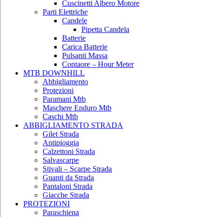
Cuscinetti Albero Motore
Parti Elettriche
Candele
Pipetta Candela
Batterie
Carica Batterie
Pulsanti Massa
Contaore – Hour Meter
MTB DOWNHILL
Abbigliamento
Protezioni
Paramani Mtb
Maschere Enduro Mtb
Caschi Mtb
ABBIGLIAMENTO STRADA
Gilet Strada
Antipioggia
Calzettoni Strada
Salvascarpe
Stivali – Scarpe Strada
Guanti da Strada
Pantaloni Strada
Giacche Strada
PROTEZIONI
Paraschiena