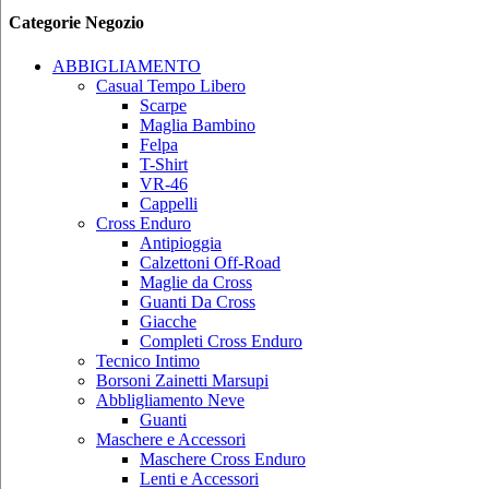
Categorie Negozio
ABBIGLIAMENTO
Casual Tempo Libero
Scarpe
Maglia Bambino
Felpa
T-Shirt
VR-46
Cappelli
Cross Enduro
Antipioggia
Calzettoni Off-Road
Maglie da Cross
Guanti Da Cross
Giacche
Completi Cross Enduro
Tecnico Intimo
Borsoni Zainetti Marsupi
Abbligliamento Neve
Guanti
Maschere e Accessori
Maschere Cross Enduro
Lenti e Accessori