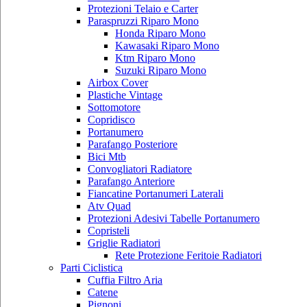
Protezioni Telaio e Carter
Paraspruzzi Riparo Mono
Honda Riparo Mono
Kawasaki Riparo Mono
Ktm Riparo Mono
Suzuki Riparo Mono
Airbox Cover
Plastiche Vintage
Sottomotore
Copridisco
Portanumero
Parafango Posteriore
Bici Mtb
Convogliatori Radiatore
Parafango Anteriore
Fiancatine Portanumeri Laterali
Atv Quad
Protezioni Adesivi Tabelle Portanumero
Copristeli
Griglie Radiatori
Rete Protezione Feritoie Radiatori
Parti Ciclistica
Cuffia Filtro Aria
Catene
Pignoni