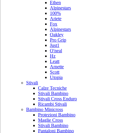
Ethen
Alpinestars
100%
Ariete
Fox
Alpinestars
Oakley
Pro Grip
Just1
O'neal
Hz
Leatt
Arnette
Scott
Utopia
Stivali
Calze Tecniche
Stivali Bambino
Stivali Cross Enduro
Ricambi Stivali
Bambino Minicross
Protezioni Bambino
Maglie Cross
Stivali Bambino
Pantaloni Bambino