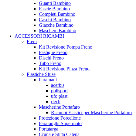
Guanti Bambino
Fascie Bambino
Completi Bambino
Caschi Bambino
Giacche Bambino
Maschere Bambino
ACCESSORI RICAMBI
Freni
Kit Revisione Pompa Freno
Pastiglie Freno
Dischi Freno
Tubo Freno
Kit Revisione Pinza Freno
Plastiche Sfuse
Paramani
acerbis
polisport
ufo plast
rtech
Mascherine Portafaro
Ricambi Elastici per Mascherine Portafaro
Protezione Forcellone
Parafanghi Supermoto
Portatarga
Cruna e Slitta Catena