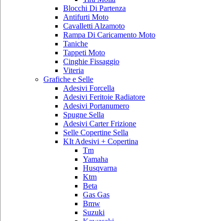
Blocchi Di Partenza
Antifurti Moto
Cavalletti Alzamoto
Rampa Di Caricamento Moto
Taniche
Tappeti Moto
Cinghie Fissaggio
Viteria
Grafiche e Selle
Adesivi Forcella
Adesivi Feritoie Radiatore
Adesivi Portanumero
Spugne Sella
Adesivi Carter Frizione
Selle Copertine Sella
KIt Adesivi + Copertina
Tm
Yamaha
Husqvarna
Ktm
Beta
Gas Gas
Bmw
Suzuki