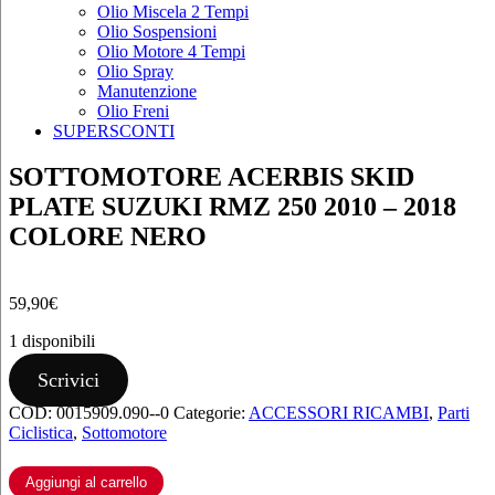
Olio Miscela 2 Tempi
Olio Sospensioni
Olio Motore 4 Tempi
Olio Spray
Manutenzione
Olio Freni
SUPERSCONTI
SOTTOMOTORE ACERBIS SKID
PLATE SUZUKI RMZ 250 2010 – 2018
COLORE NERO
59,90
€
1 disponibili
SOTTOMOTORE
Scrivici
ACERBIS
COD:
0015909.090--0
Categorie:
ACCESSORI RICAMBI
,
Parti
SKID
Ciclistica
,
Sottomotore
PLATE
SUZUKI
RMZ
Aggiungi al carrello