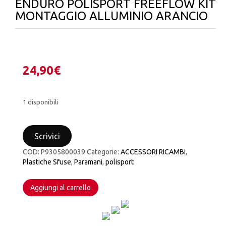
ENDURO POLISPORT FREEFLOW KIT
MONTAGGIO ALLUMINIO ARANCIO
24,90
€
1 disponibili
PARAMANI
UNIVERSALI
Scrivici
CROSS
ENDURO
COD:
P9305800039
Categorie:
ACCESSORI RICAMBI
,
POLISPORT
Plastiche Sfuse
,
Paramani
,
polisport
FREEFLOW
KIT
MONTAGGIO
Aggiungi al carrello
ALLUMINIO
ARANCIO
quantità