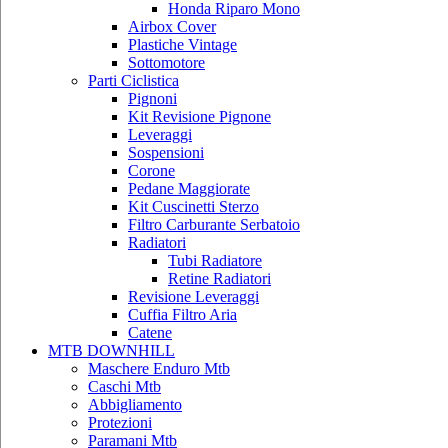
Honda Riparo Mono
Airbox Cover
Plastiche Vintage
Sottomotore
Parti Ciclistica
Pignoni
Kit Revisione Pignone
Leveraggi
Sospensioni
Corone
Pedane Maggiorate
Kit Cuscinetti Sterzo
Filtro Carburante Serbatoio
Radiatori
Tubi Radiatore
Retine Radiatori
Revisione Leveraggi
Cuffia Filtro Aria
Catene
MTB DOWNHILL
Maschere Enduro Mtb
Caschi Mtb
Abbigliamento
Protezioni
Paramani Mtb