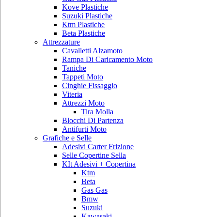
Kove Plastiche
Suzuki Plastiche
Ktm Plastiche
Beta Plastiche
Attrezzature
Cavalletti Alzamoto
Rampa Di Caricamento Moto
Taniche
Tappeti Moto
Cinghie Fissaggio
Viteria
Attrezzi Moto
Tira Molla
Blocchi Di Partenza
Antifurti Moto
Grafiche e Selle
Adesivi Carter Frizione
Selle Copertine Sella
KIt Adesivi + Copertina
Ktm
Beta
Gas Gas
Bmw
Suzuki
Kawasaki