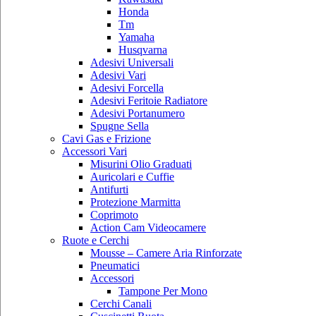
Honda
Tm
Yamaha
Husqvarna
Adesivi Universali
Adesivi Vari
Adesivi Forcella
Adesivi Feritoie Radiatore
Adesivi Portanumero
Spugne Sella
Cavi Gas e Frizione
Accessori Vari
Misurini Olio Graduati
Auricolari e Cuffie
Antifurti
Protezione Marmitta
Coprimoto
Action Cam Videocamere
Ruote e Cerchi
Mousse – Camere Aria Rinforzate
Pneumatici
Accessori
Tampone Per Mono
Cerchi Canali