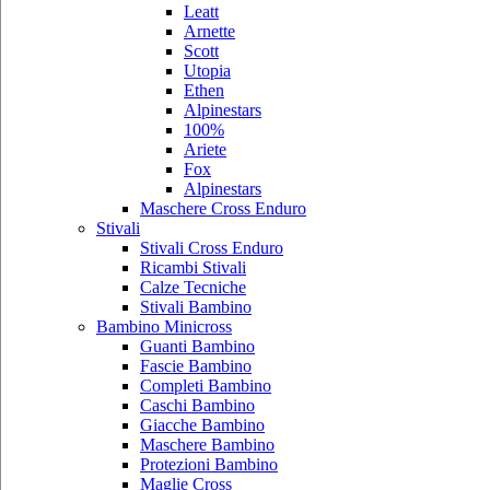
Leatt
Arnette
Scott
Utopia
Ethen
Alpinestars
100%
Ariete
Fox
Alpinestars
Maschere Cross Enduro
Stivali
Stivali Cross Enduro
Ricambi Stivali
Calze Tecniche
Stivali Bambino
Bambino Minicross
Guanti Bambino
Fascie Bambino
Completi Bambino
Caschi Bambino
Giacche Bambino
Maschere Bambino
Protezioni Bambino
Maglie Cross