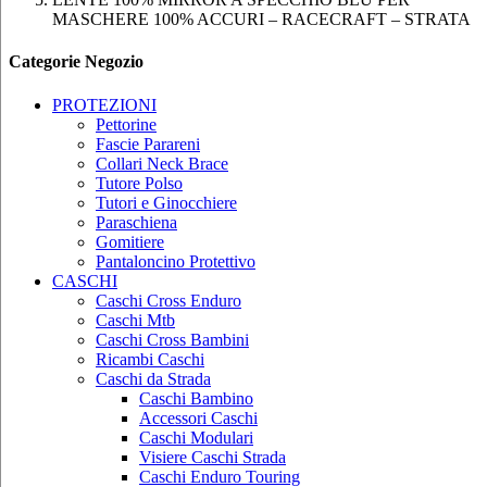
MASCHERE 100% ACCURI – RACECRAFT – STRATA
Categorie Negozio
PROTEZIONI
Pettorine
Fascie Parareni
Collari Neck Brace
Tutore Polso
Tutori e Ginocchiere
Paraschiena
Gomitiere
Pantaloncino Protettivo
CASCHI
Caschi Cross Enduro
Caschi Mtb
Caschi Cross Bambini
Ricambi Caschi
Caschi da Strada
Caschi Bambino
Accessori Caschi
Caschi Modulari
Visiere Caschi Strada
Caschi Enduro Touring