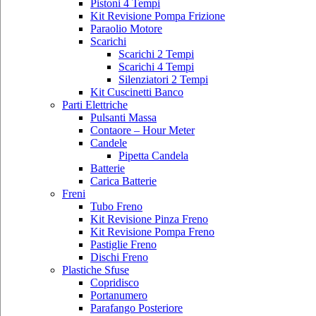
Pistoni 4 Tempi
Kit Revisione Pompa Frizione
Paraolio Motore
Scarichi
Scarichi 2 Tempi
Scarichi 4 Tempi
Silenziatori 2 Tempi
Kit Cuscinetti Banco
Parti Elettriche
Pulsanti Massa
Contaore – Hour Meter
Candele
Pipetta Candela
Batterie
Carica Batterie
Freni
Tubo Freno
Kit Revisione Pinza Freno
Kit Revisione Pompa Freno
Pastiglie Freno
Dischi Freno
Plastiche Sfuse
Copridisco
Portanumero
Parafango Posteriore