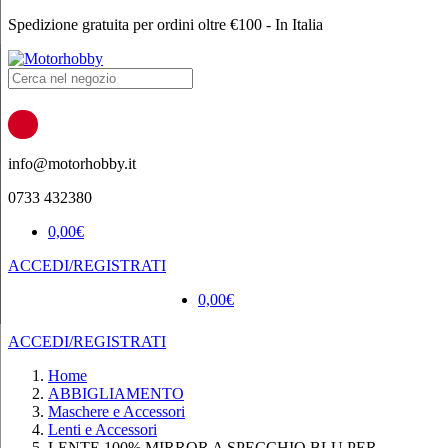
Spedizione gratuita per ordini oltre €100 - In Italia
Products
search
info@motorhobby.it
0733 432380
0,00
€
ACCEDI/REGISTRATI
0,00
€
ACCEDI/REGISTRATI
Home
ABBIGLIAMENTO
Maschere e Accessori
Lenti e Accessori
LENTE 100% MIRROR A SPECCHIO BLU PER