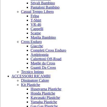
Stivali Bambino
Pantaloni Bambino
Casual Tempo Libero
Felpa
T-Shirt
VR-46
Cappelli
Scarpe
Maglia Bambino
Cross Enduro
Giacche
Completi Cross Enduro
Antipioggia
Calzettoni Off-Road
Maglie da Cross
Guanti Da Cross
Tecnico Intimo
ACCESSORI RICAMBI
Dissipatore Calore
Kit Plastiche
Husqvarna Plastiche
Honda Plastiche
Kawasaki Plastiche
Yamaha Plastiche
Gas Gas Plastiche