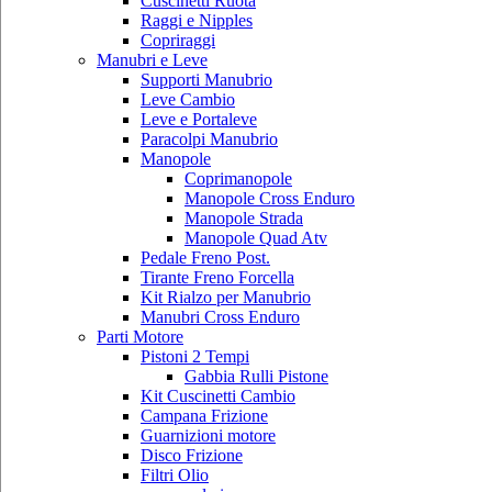
Cuscinetti Ruota
Raggi e Nipples
Copriraggi
Manubri e Leve
Supporti Manubrio
Leve Cambio
Leve e Portaleve
Paracolpi Manubrio
Manopole
Coprimanopole
Manopole Cross Enduro
Manopole Strada
Manopole Quad Atv
Pedale Freno Post.
Tirante Freno Forcella
Kit Rialzo per Manubrio
Manubri Cross Enduro
Parti Motore
Pistoni 2 Tempi
Gabbia Rulli Pistone
Kit Cuscinetti Cambio
Campana Frizione
Guarnizioni motore
Disco Frizione
Filtri Olio