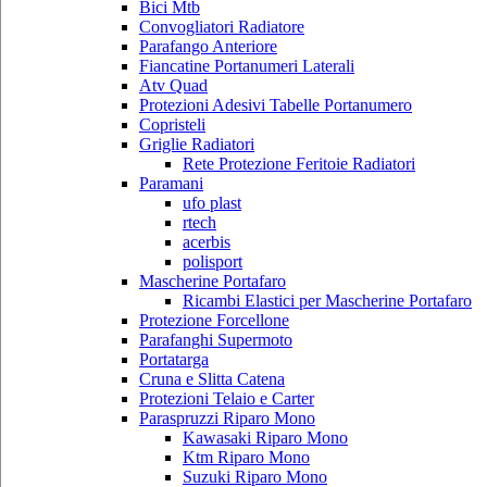
Bici Mtb
Convogliatori Radiatore
Parafango Anteriore
Fiancatine Portanumeri Laterali
Atv Quad
Protezioni Adesivi Tabelle Portanumero
Copristeli
Griglie Radiatori
Rete Protezione Feritoie Radiatori
Paramani
ufo plast
rtech
acerbis
polisport
Mascherine Portafaro
Ricambi Elastici per Mascherine Portafaro
Protezione Forcellone
Parafanghi Supermoto
Portatarga
Cruna e Slitta Catena
Protezioni Telaio e Carter
Paraspruzzi Riparo Mono
Kawasaki Riparo Mono
Ktm Riparo Mono
Suzuki Riparo Mono