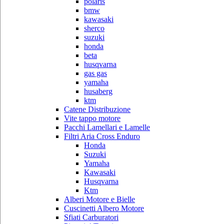
polaris
bmw
kawasaki
sherco
suzuki
honda
beta
husqvarna
gas gas
yamaha
husaberg
ktm
Catene Distribuzione
Vite tappo motore
Pacchi Lamellari e Lamelle
Filtri Aria Cross Enduro
Honda
Suzuki
Yamaha
Kawasaki
Husqvarna
Ktm
Alberi Motore e Bielle
Cuscinetti Albero Motore
Sfiati Carburatori