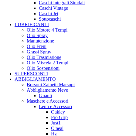
Caschi Integrali Stradali
Caschi Vintage
Caschi Jet
Sottocaschi
LUBRIFICANTI
Olio Motore 4 Tempi
Olio Spray
Manutenzione
Olio Freni
Grassi Spray
Olio Trasmissione
Olio Miscela 2 Tempi
Olio Sospensioni
SUPERSCONTI
ABBIGLIAMENTO
Borsoni Zainetti Marsupi
Abbligliamento Neve
Guanti
Maschere e Accessori
Lenti e Accessori
Oakley
Pro Grip
Just1
O'neal
Hz