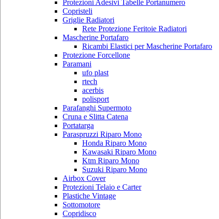
Protezioni Adesivi Tabelle Portanumero
Copristeli
Griglie Radiatori
Rete Protezione Feritoie Radiatori
Mascherine Portafaro
Ricambi Elastici per Mascherine Portafaro
Protezione Forcellone
Paramani
ufo plast
rtech
acerbis
polisport
Parafanghi Supermoto
Cruna e Slitta Catena
Portatarga
Paraspruzzi Riparo Mono
Honda Riparo Mono
Kawasaki Riparo Mono
Ktm Riparo Mono
Suzuki Riparo Mono
Airbox Cover
Protezioni Telaio e Carter
Plastiche Vintage
Sottomotore
Copridisco