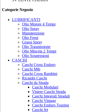
Categorie Negozio
LUBRIFICANTI
Olio Motore 4 Tempi
Olio Spray
Manutenzione
Olio Freni
Grassi Spray
Olio Trasmissione
Olio Miscela 2 Tempi
Olio Sospensioni
CASCHI
Caschi Cross Enduro
Caschi Mtb
Caschi Cross Bambini
Ricambi Caschi
Caschi da Strada
Caschi Modulari
Visiere Caschi Strada
Caschi Integrali Stradali
Caschi Vintage
Caschi Enduro Touring
Caschi Jet