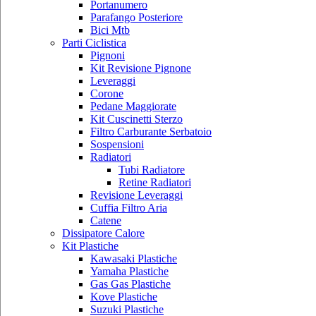
Portanumero
Parafango Posteriore
Bici Mtb
Parti Ciclistica
Pignoni
Kit Revisione Pignone
Leveraggi
Corone
Pedane Maggiorate
Kit Cuscinetti Sterzo
Filtro Carburante Serbatoio
Sospensioni
Radiatori
Tubi Radiatore
Retine Radiatori
Revisione Leveraggi
Cuffia Filtro Aria
Catene
Dissipatore Calore
Kit Plastiche
Kawasaki Plastiche
Yamaha Plastiche
Gas Gas Plastiche
Kove Plastiche
Suzuki Plastiche