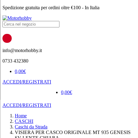
Spedizione gratuita per ordini oltre €100 - In Italia
Products
search
info@motorhobby.it
0733 432380
0,00
€
ACCEDI/REGISTRATI
0,00
€
ACCEDI/REGISTRATI
Home
CASCHI
Caschi da Strada
VISIERA PER CASCO ORIGINALE MT 935 GENESIS
SV LENTE CHIARA