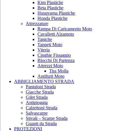
Ktm Plastiche
Beta Plastiche
Husqvarna Plastiche
Honda Plastiche
Attrezzature
Rampa Di Caricamento Moto
Cavalletti Alzamoto
Taniche
Tappeti Moto
Viteria
Cinghie Fissaggio
Blocchi Di Partenza
Attrezzi Moto
Tira Molla
Antifurti Moto
ABBIGLIAMENTO STRADA
Pantaloni Strada
Giacche Strada
Gilet Strada
Antipioggia
Calzettoni Strada
Salvascarpe
Stivali – Scarpe Strada
Guanti da Strada
PROTEZIONI