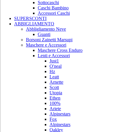
Sottocaschi
Caschi Bambino
Accessori Caschi
SUPERSCONTI
ABBIGLIAMENTO
Abbligliamento Neve
Guanti
Borsoni Zainetti Marsupi
Maschere e Accessori
Maschere Cross Enduro
Lenti e Accessori
Just1
O'neal
Hz
Leatt
Arnette
Scott
Utopia
Ethen
100%
Ariete
Alpinestars
Fox
Alpinestars
Oakley