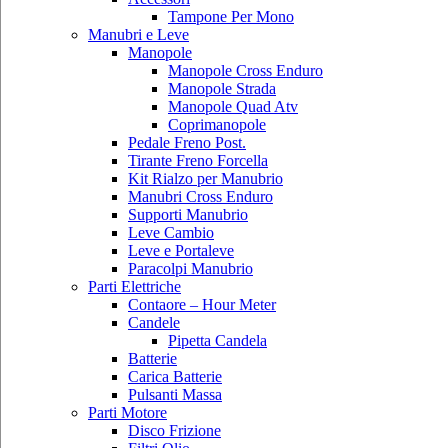
Tampone Per Mono
Manubri e Leve
Manopole
Manopole Cross Enduro
Manopole Strada
Manopole Quad Atv
Coprimanopole
Pedale Freno Post.
Tirante Freno Forcella
Kit Rialzo per Manubrio
Manubri Cross Enduro
Supporti Manubrio
Leve Cambio
Leve e Portaleve
Paracolpi Manubrio
Parti Elettriche
Contaore – Hour Meter
Candele
Pipetta Candela
Batterie
Carica Batterie
Pulsanti Massa
Parti Motore
Disco Frizione