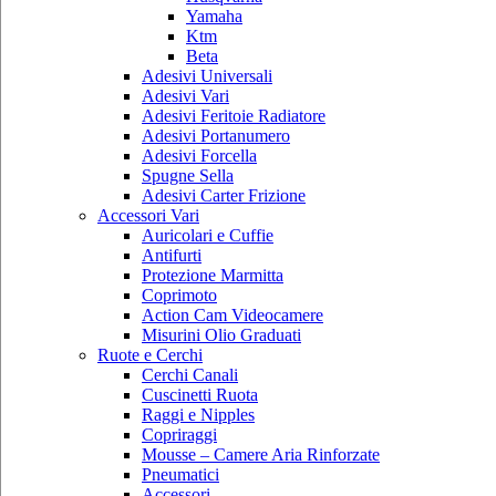
Yamaha
Ktm
Beta
Adesivi Universali
Adesivi Vari
Adesivi Feritoie Radiatore
Adesivi Portanumero
Adesivi Forcella
Spugne Sella
Adesivi Carter Frizione
Accessori Vari
Auricolari e Cuffie
Antifurti
Protezione Marmitta
Coprimoto
Action Cam Videocamere
Misurini Olio Graduati
Ruote e Cerchi
Cerchi Canali
Cuscinetti Ruota
Raggi e Nipples
Copriraggi
Mousse – Camere Aria Rinforzate
Pneumatici
Accessori