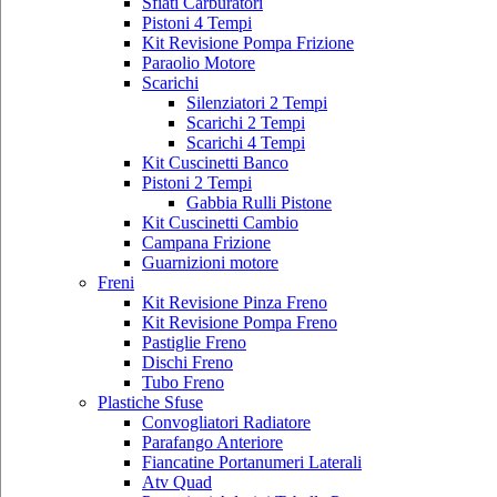
Sfiati Carburatori
Pistoni 4 Tempi
Kit Revisione Pompa Frizione
Paraolio Motore
Scarichi
Silenziatori 2 Tempi
Scarichi 2 Tempi
Scarichi 4 Tempi
Kit Cuscinetti Banco
Pistoni 2 Tempi
Gabbia Rulli Pistone
Kit Cuscinetti Cambio
Campana Frizione
Guarnizioni motore
Freni
Kit Revisione Pinza Freno
Kit Revisione Pompa Freno
Pastiglie Freno
Dischi Freno
Tubo Freno
Plastiche Sfuse
Convogliatori Radiatore
Parafango Anteriore
Fiancatine Portanumeri Laterali
Atv Quad