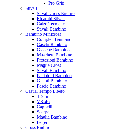
Pro Grip
Stivali
Stivali Cross Enduro
Ricambi Stivali
Calze Tecniche
Stivali Bambino
Bambino Minicross
Completi Bambino
Caschi Bambino
Giacche Bambino
Maschere Bambino
Protezioni Bambino
Maglie Cross
Stivali Bambino
Pantaloni Bambino
Guanti Bambino
Fascie Bambino
Casual Tempo Libero
T-Shirt
VR-46
Cappelli
Scarpe
Maglia Bambino
Felpa
Cross Enduro