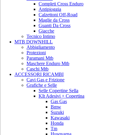
Completi Cross Enduro
Antipioggia
Calzettoni Off-Road
Maglie da Cross
Guanti Da Cross
Giacche
Tecnico Intimo
MTB DOWNHILL
Abbigliamento
Protezioni
Paramani Mtb
Maschere Enduro Mtb
Caschi Mtb
ACCESSORI RICAMBI
Cavi Gas e Frizione
Grafiche e Selle
Selle Copertine Sella
KIt Adesivi + Copertina
Gas Gas
Bmw
Suzuki
Kawasaki
Honda
Tm
Husqvarna