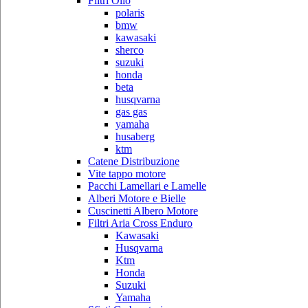
Filtri Olio
polaris
bmw
kawasaki
sherco
suzuki
honda
beta
husqvarna
gas gas
yamaha
husaberg
ktm
Catene Distribuzione
Vite tappo motore
Pacchi Lamellari e Lamelle
Alberi Motore e Bielle
Cuscinetti Albero Motore
Filtri Aria Cross Enduro
Kawasaki
Husqvarna
Ktm
Honda
Suzuki
Yamaha