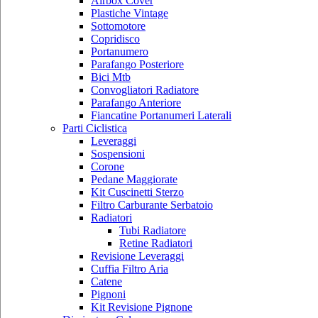
Airbox Cover
Plastiche Vintage
Sottomotore
Copridisco
Portanumero
Parafango Posteriore
Bici Mtb
Convogliatori Radiatore
Parafango Anteriore
Fiancatine Portanumeri Laterali
Parti Ciclistica
Leveraggi
Sospensioni
Corone
Pedane Maggiorate
Kit Cuscinetti Sterzo
Filtro Carburante Serbatoio
Radiatori
Tubi Radiatore
Retine Radiatori
Revisione Leveraggi
Cuffia Filtro Aria
Catene
Pignoni
Kit Revisione Pignone