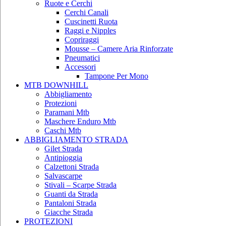
Ruote e Cerchi
Cerchi Canali
Cuscinetti Ruota
Raggi e Nipples
Copriraggi
Mousse – Camere Aria Rinforzate
Pneumatici
Accessori
Tampone Per Mono
MTB DOWNHILL
Abbigliamento
Protezioni
Paramani Mtb
Maschere Enduro Mtb
Caschi Mtb
ABBIGLIAMENTO STRADA
Gilet Strada
Antipioggia
Calzettoni Strada
Salvascarpe
Stivali – Scarpe Strada
Guanti da Strada
Pantaloni Strada
Giacche Strada
PROTEZIONI