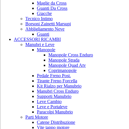
Maglie da Cross
Guanti Da Cross
Giacche
Tecnico Intimo
Borsoni Zainetti Marsupi
Abbligliamento Neve
Guanti
ACCESSORI RICAMBI
Manubri e Leve
Manopole
Manopole Cross Enduro
Manopole Strada
Manopole Quad Atv
Coprimanopole
Pedale Freno Post.
Tirante Freno Forcella
Kit Rialzo per Manubrio
Manubri Cross Enduro
Supporti Manubrio
Leve Cambio
Leve e Portaleve
Paracolpi Manubrio
Parti Motore
Catene Distribuzione
Vite tappo motore