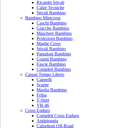
Ricambi Stivali
Calze Tecniche
Stivali Bambino
Bambino Minicross
Caschi Bambino
Giacche Bambino
Maschere Bambino
Protezioni Bambino
Maglie Cross
Stivali Bambino
Pantaloni Bambino
Guanti Bambino
Fascie Bambino
Completi Bambino
Casual Tempo Libero
Cappelli
Scarpe
Maglia Bambino
Felpa
T-Shirt
VR-46
Cross Enduro
Completi Cross Enduro
Antipioggia
Calzettoni Off-Road