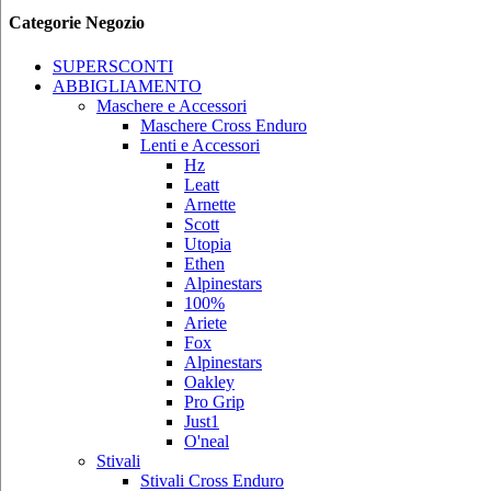
Categorie Negozio
SUPERSCONTI
ABBIGLIAMENTO
Maschere e Accessori
Maschere Cross Enduro
Lenti e Accessori
Hz
Leatt
Arnette
Scott
Utopia
Ethen
Alpinestars
100%
Ariete
Fox
Alpinestars
Oakley
Pro Grip
Just1
O'neal
Stivali
Stivali Cross Enduro