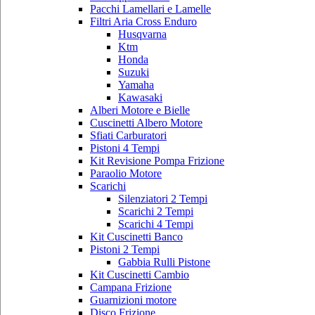
Pacchi Lamellari e Lamelle
Filtri Aria Cross Enduro
Husqvarna
Ktm
Honda
Suzuki
Yamaha
Kawasaki
Alberi Motore e Bielle
Cuscinetti Albero Motore
Sfiati Carburatori
Pistoni 4 Tempi
Kit Revisione Pompa Frizione
Paraolio Motore
Scarichi
Silenziatori 2 Tempi
Scarichi 2 Tempi
Scarichi 4 Tempi
Kit Cuscinetti Banco
Pistoni 2 Tempi
Gabbia Rulli Pistone
Kit Cuscinetti Cambio
Campana Frizione
Guarnizioni motore
Disco Frizione