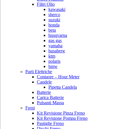
Filtri Olio
kawasaki
sherco
suzuki
honda
beta
husqvarna
gas gas
yamaha
husaberg
ktm
polaris
bmw
Parti Elettriche
Contaore – Hour Meter
Candele
Pipetta Candela
Batterie
Carica Batterie
Pulsanti Massa
Freni
Kit Revisione Pinza Freno
Kit Revisione Pompa Freno
Pastiglie Freno
Dischi Freno