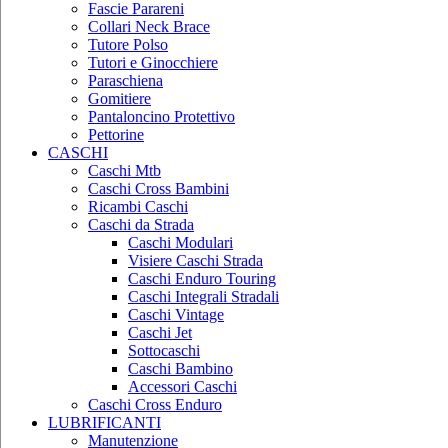
Fascie Parareni
Collari Neck Brace
Tutore Polso
Tutori e Ginocchiere
Paraschiena
Gomitiere
Pantaloncino Protettivo
Pettorine
CASCHI
Caschi Mtb
Caschi Cross Bambini
Ricambi Caschi
Caschi da Strada
Caschi Modulari
Visiere Caschi Strada
Caschi Enduro Touring
Caschi Integrali Stradali
Caschi Vintage
Caschi Jet
Sottocaschi
Caschi Bambino
Accessori Caschi
Caschi Cross Enduro
LUBRIFICANTI
Manutenzione