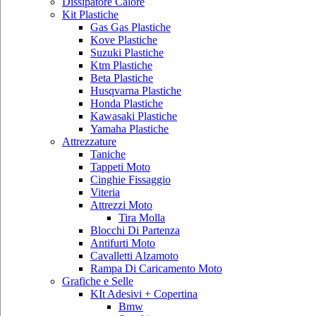
Dissipatore Calore
Kit Plastiche
Gas Gas Plastiche
Kove Plastiche
Suzuki Plastiche
Ktm Plastiche
Beta Plastiche
Husqvarna Plastiche
Honda Plastiche
Kawasaki Plastiche
Yamaha Plastiche
Attrezzature
Taniche
Tappeti Moto
Cinghie Fissaggio
Viteria
Attrezzi Moto
Tira Molla
Blocchi Di Partenza
Antifurti Moto
Cavalletti Alzamoto
Rampa Di Caricamento Moto
Grafiche e Selle
KIt Adesivi + Copertina
Bmw