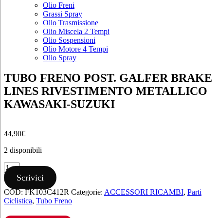
Olio Freni
Grassi Spray
Olio Trasmissione
Olio Miscela 2 Tempi
Olio Sospensioni
Olio Motore 4 Tempi
Olio Spray
TUBO FRENO POST. GALFER BRAKE
LINES RIVESTIMENTO METALLICO
KAWASAKI-SUZUKI
44,90
€
2 disponibili
TUBO
FRENO
Scrivici
POST.
COD:
FK103C412R
Categorie:
ACCESSORI RICAMBI
,
Parti
GALFER
Ciclistica
,
Tubo Freno
BRAKE
LINES