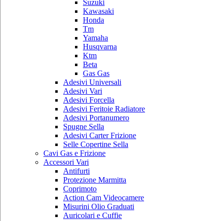
Suzuki
Kawasaki
Honda
Tm
Yamaha
Husqvarna
Ktm
Beta
Gas Gas
Adesivi Universali
Adesivi Vari
Adesivi Forcella
Adesivi Feritoie Radiatore
Adesivi Portanumero
Spugne Sella
Adesivi Carter Frizione
Selle Copertine Sella
Cavi Gas e Frizione
Accessori Vari
Antifurti
Protezione Marmitta
Coprimoto
Action Cam Videocamere
Misurini Olio Graduati
Auricolari e Cuffie