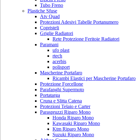
Tubo Freno
Plastiche Sfuse
Atv Quad
Protezioni Adesivi Tabelle Portanumero
Copristeli
Griglie Radiatori
Rete Protezione Feritoie Radiatori
Paramani
ufo plast
rtech
acerbis
polisport
Mascherine Portafaro
Ricambi Elastici per Mascherine Portafaro
Protezione Forcellone
Parafanghi Supermoto
Portatarga
Cruna e Slitta Catena
Protezioni Telaio e Carter
Paraspruzzi Riparo Mono
Honda Riparo Mono
Kawasaki Riparo Mono
Ktm Riparo Mono
Suzuki Riparo Mono