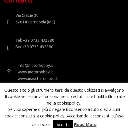
Contatti
Via Grazie 30
62014 Corridonia (MC)
Tel: +39 0733 432380
Fax +39 0733 432380
info@motorhobby.it
www.motorhobby.it
www.mascheremoto.it
Questo sito o gli strumenti terzi da questo utilizzati si avvalgono
di cookie necessari al funzionamento ed utili alle finalità illustrate
nella cookiepolicy.
Se vuoi saperne di più o negare il consenso a tutti o ad alcuni
cookie, consulta la cookie policy. Accettando, acconsenti all’uso
MOTOR HOBBY SRL - PI 01843210434
dei cookie.
Read More
Accetto