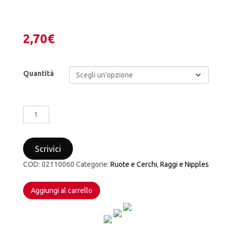
2,70
€
Quantità
RAGGI
RUOTA
ANTERIORE
21”
Scrivici
MOOSE
RACING
COD:
02110060
Categorie:
Ruote e Cerchi
,
Raggi e Nipples
HONDA
CR
Aggiungi al carrello
–
CRF
IN
ACCIAIO