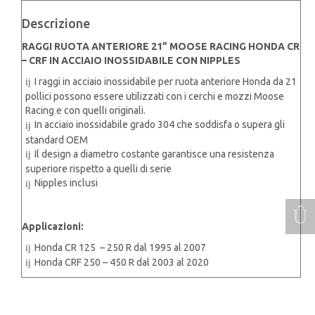
INOSSIDABILE
CON
Descrizione
NIPPLES
RAGGI RUOTA ANTERIORE 21” MOOSE RACING HONDA CR
quantità
– CRF IN ACCIAIO INOSSIDABILE CON NIPPLES
I raggi in acciaio inossidabile per ruota anteriore Honda da 21
pollici possono essere utilizzati con i cerchi e mozzi Moose
Racing e con quelli originali.
In acciaio inossidabile grado 304 che soddisfa o supera gli
standard OEM
Il design a diametro costante garantisce una resistenza
superiore rispetto a quelli di serie
Nipples inclusi
Applicazioni:
Honda CR 125 – 250 R dal 1995 al 2007
Honda CRF 250 – 450 R dal 2003 al 2020