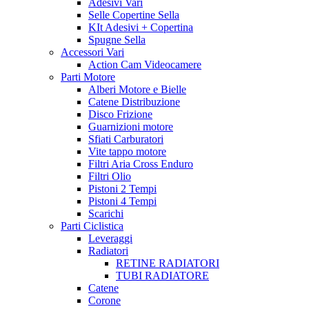
Adesivi Vari
Selle Copertine Sella
KIt Adesivi + Copertina
Spugne Sella
Accessori Vari
Action Cam Videocamere
Parti Motore
Alberi Motore e Bielle
Catene Distribuzione
Disco Frizione
Guarnizioni motore
Sfiati Carburatori
Vite tappo motore
Filtri Aria Cross Enduro
Filtri Olio
Pistoni 2 Tempi
Pistoni 4 Tempi
Scarichi
Parti Ciclistica
Leveraggi
Radiatori
RETINE RADIATORI
TUBI RADIATORE
Catene
Corone