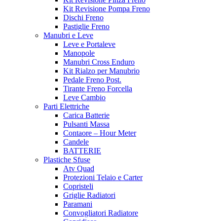
Kit Revisione Pompa Freno
Dischi Freno
Pastiglie Freno
Manubri e Leve
Leve e Portaleve
Manopole
Manubri Cross Enduro
Kit Rialzo per Manubrio
Pedale Freno Post.
Tirante Freno Forcella
Leve Cambio
Parti Elettriche
Carica Batterie
Pulsanti Massa
Contaore – Hour Meter
Candele
BATTERIE
Plastiche Sfuse
Atv Quad
Protezioni Telaio e Carter
Copristeli
Griglie Radiatori
Paramani
Convogliatori Radiatore