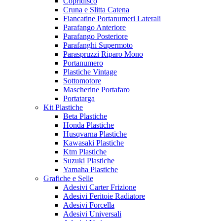
Copridisco
Cruna e Slitta Catena
Fiancatine Portanumeri Laterali
Parafango Anteriore
Parafango Posteriore
Parafanghi Supermoto
Paraspruzzi Riparo Mono
Portanumero
Plastiche Vintage
Sottomotore
Mascherine Portafaro
Portatarga
Kit Plastiche
Beta Plastiche
Honda Plastiche
Husqvarna Plastiche
Kawasaki Plastiche
Ktm Plastiche
Suzuki Plastiche
Yamaha Plastiche
Grafiche e Selle
Adesivi Carter Frizione
Adesivi Feritoie Radiatore
Adesivi Forcella
Adesivi Universali