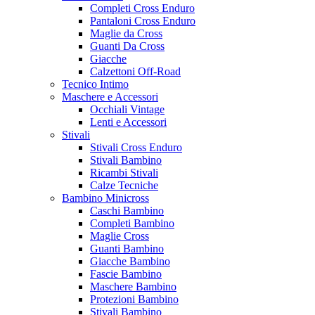
Completi Cross Enduro
Pantaloni Cross Enduro
Maglie da Cross
Guanti Da Cross
Giacche
Calzettoni Off-Road
Tecnico Intimo
Maschere e Accessori
Occhiali Vintage
Lenti e Accessori
Stivali
Stivali Cross Enduro
Stivali Bambino
Ricambi Stivali
Calze Tecniche
Bambino Minicross
Caschi Bambino
Completi Bambino
Maglie Cross
Guanti Bambino
Giacche Bambino
Fascie Bambino
Maschere Bambino
Protezioni Bambino
Stivali Bambino