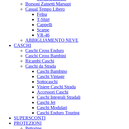
Borsoni Zainetti Marsupi
Casual Tempo Libero
Felpa
T-Shirt
Cappelli
Scarpe
VR-46
ABBIGLIAMENTO NEVE
CASCHI
Caschi Cross Enduro
Caschi Cross Bambini
Ricambi Caschi
Caschi da Strada
Caschi Bambino
Caschi Vintage
Sottocaschi
Visiere Caschi Strada
Accessori Caschi
Caschi Integrali Stradali
Caschi Jet
Caschi Modulari
Caschi Enduro Touring
SUPERSCONTI
PROTEZIONI
Pettorine