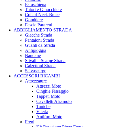
Paraschiena
Tutori e Ginocchiere
Collari Neck Brace
Gomitiere
Fascie Parareni
ABBIGLIAMENTO STRADA
Giacche Strada
Pantaloni Strada
Guanti da Strada
Antipioggia
Bandane
Stivali – Scarpe Strada
Calzettoni Strada
Salvascarpe
ACCESSORI RICAMBI
Attrezzature
Attrezzi Moto
Cinghie Fissaggio
Tappeti Moto
Cavalletti Alzamoto
Taniche
Viteria
Antifurti Moto
Freni
Kit Revisione Pinza Freno