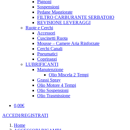
Pignoni
Sospensioni
Pedane Maggiorate
FILTRO CARBURANTE SERBATOIO
REVISIONE LEVERAGGI
Ruote e Cerchi
Accessori
Cuscinetti Ruota
Mousse – Camere Aria Rinforzate
Cerchi Canali
Pneumatici
Copriraggi
LUBRIFICANTI
Manutenzione
Olio Miscela 2 Tempi
Grassi Spray
Olio Motore 4 Tempi
Olio Sospensioni
Olio Trasmissione
0,00
€
ACCEDI/REGISTRATI
Home