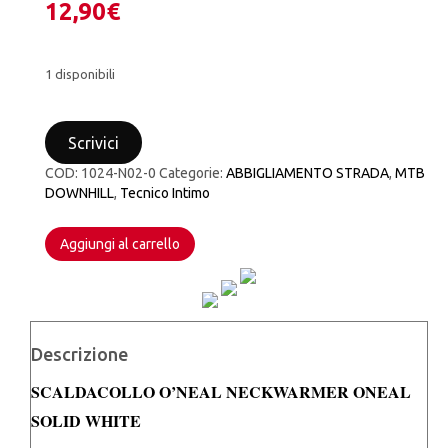
12,90
€
1 disponibili
SCALDACOLLO
ONEAL
Scrivici
NECKWARMER
ONEAL
COD:
1024-N02-0
Categorie:
ABBIGLIAMENTO STRADA
,
MTB
SOLID
DOWNHILL
,
Tecnico Intimo
WHITE
quantità
Aggiungi al carrello
Descrizione
SCALDACOLLO O’NEAL
NECKWARMER ONEAL
SOLID WHITE