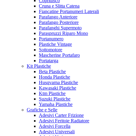
Copridisco
Cruna e Slitta Catena
Fiancatine Portanumeri Laterali
Parafango Anteriore
Parafango Posteriore
Parafanghi Supermoto
Paraspruzzi Riparo Mono
Portanumero
Plastiche Vintage
Sottomotore
Mascherine Portafaro
Portatarga
Kit Plastiche
Beta Plastiche
Honda Plastiche
Husqvarna Plastiche
Kawasaki Plastiche
Ktm Plastiche
Suzuki Plastiche
Yamaha Plastiche
Grafiche e Selle
Adesivi Carter Frizione
Adesivi Feritoie Radiatore
Adesivi Forcella
Adesivi Universali