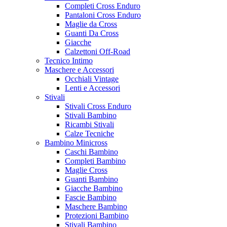
Completi Cross Enduro
Pantaloni Cross Enduro
Maglie da Cross
Guanti Da Cross
Giacche
Calzettoni Off-Road
Tecnico Intimo
Maschere e Accessori
Occhiali Vintage
Lenti e Accessori
Stivali
Stivali Cross Enduro
Stivali Bambino
Ricambi Stivali
Calze Tecniche
Bambino Minicross
Caschi Bambino
Completi Bambino
Maglie Cross
Guanti Bambino
Giacche Bambino
Fascie Bambino
Maschere Bambino
Protezioni Bambino
Stivali Bambino