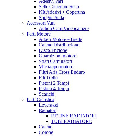
Adesivi Vari
Selle Copertine Sella
KIt Adesivi + Copertina
Spugne Sella
Accessori Vari
Action Cam Videocamere
Parti Motore
Alberi Motore e Bielle
Catene Distribuzione
Disco Frizione
Guarnizioni motore
Sfiati Carburatori
Vite tappo motore
Filtri Aria Cross Enduro
Filtri Olio
Pistoni 2 Tempi
Pistoni 4 Tempi
Scarichi
Parti Ciclistica
Leveraggi
Radiatori
RETINE RADIATORI
TUBI RADIATORE
Catene
Corone