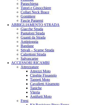
Paraschiena
Tutori e Ginocchiere
Collari Neck Brace
Gomitiere
Fascie Parareni
ABBIGLIAMENTO STRADA
Giacche Strada
Pantaloni Strada
Guanti da Strada
Antipioggia
Bandane
Stivali – Scarpe Strada
Calzettoni Strada
Salvascarpe
ACCESSORI RICAMBI
Attrezzature
Attrezzi Moto
Cinghie Fissaggio
Tappeti Moto
Cavalletti Alzamoto
Taniche
Viteria
Antifurti Moto
Freni
Kit Revisione Pinza Freno