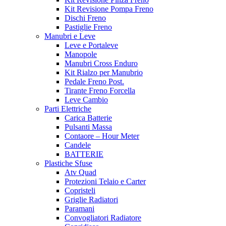
Kit Revisione Pompa Freno
Dischi Freno
Pastiglie Freno
Manubri e Leve
Leve e Portaleve
Manopole
Manubri Cross Enduro
Kit Rialzo per Manubrio
Pedale Freno Post.
Tirante Freno Forcella
Leve Cambio
Parti Elettriche
Carica Batterie
Pulsanti Massa
Contaore – Hour Meter
Candele
BATTERIE
Plastiche Sfuse
Atv Quad
Protezioni Telaio e Carter
Copristeli
Griglie Radiatori
Paramani
Convogliatori Radiatore