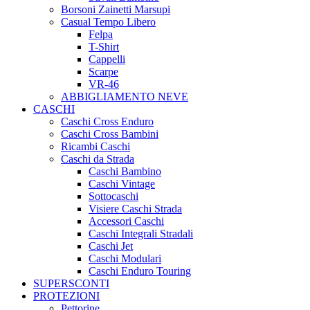
Borsoni Zainetti Marsupi
Casual Tempo Libero
Felpa
T-Shirt
Cappelli
Scarpe
VR-46
ABBIGLIAMENTO NEVE
CASCHI
Caschi Cross Enduro
Caschi Cross Bambini
Ricambi Caschi
Caschi da Strada
Caschi Bambino
Caschi Vintage
Sottocaschi
Visiere Caschi Strada
Accessori Caschi
Caschi Integrali Stradali
Caschi Jet
Caschi Modulari
Caschi Enduro Touring
SUPERSCONTI
PROTEZIONI
Pettorine