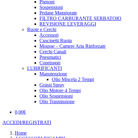
Pignoni
Sospensioni
Pedane Maggiorate
FILTRO CARBURANTE SERBATOIO
REVISIONE LEVERAGGI
Ruote e Cerchi
Accessori
Cuscinetti Ruota
Mousse – Camere Aria Rinforzate
Cerchi Canali
Pneumatici
Copriraggi
LUBRIFICANTI
Manutenzione
Olio Miscela 2 Tempi
Grassi Spray
Olio Motore 4 Tempi
Olio Sospensioni
Olio Trasmissione
0,00
€
ACCEDI/REGISTRATI
Home