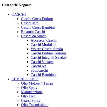
Categorie Negozio
CASCHI
Caschi Cross Enduro
Caschi Mtb
Caschi Cross Bambini
Ricambi Caschi
Caschi da Strada
Accessori Caschi
Caschi Modulari
Visiere Caschi Strada
Caschi Enduro Touring
Caschi Integrali Stradali
Caschi Vintage
Caschi Jet
Sottocaschi
Caschi Bambino
LUBRIFICANTI
Olio Motore 4 Tempi
Olio Spray
Manutenzione
Olio Freni
Grassi Spray
Olio Trasmissione