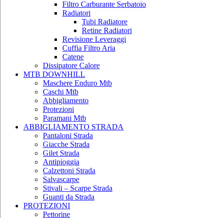
Filtro Carburante Serbatoio
Radiatori
Tubi Radiatore
Retine Radiatori
Revisione Leveraggi
Cuffia Filtro Aria
Catene
Dissipatore Calore
MTB DOWNHILL
Maschere Enduro Mtb
Caschi Mtb
Abbigliamento
Protezioni
Paramani Mtb
ABBIGLIAMENTO STRADA
Pantaloni Strada
Giacche Strada
Gilet Strada
Antipioggia
Calzettoni Strada
Salvascarpe
Stivali – Scarpe Strada
Guanti da Strada
PROTEZIONI
Pettorine