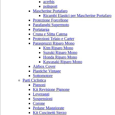
acerbis
polisport
Mascherine Portafaro
Ricambi Elastici per Mascherine Portafaro
Protezione Forcellone
Parafanghi Supermoto
Portatarga
Cruna e Slitta Catena
Protezioni Telaio e Carter
Paraspruzzi Riparo Mono
Ktm Riparo Mono
Suzuki Riparo Mono
Honda Riparo Mono
Kawasaki Riparo Mono
Airbox Cover
Plastiche Vintage
Sottomotore
Parti Ciclistica
Pignoni
Kit Revisione Pignone
Leveraggi
Sospensioni
Corone
Pedane Maggiorate
Kit Cuscinetti Sterzo