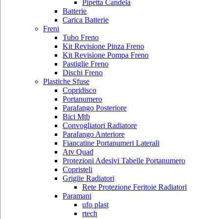
Pipetta Candela
Batterie
Carica Batterie
Freni
Tubo Freno
Kit Revisione Pinza Freno
Kit Revisione Pompa Freno
Pastiglie Freno
Dischi Freno
Plastiche Sfuse
Copridisco
Portanumero
Parafango Posteriore
Bici Mtb
Convogliatori Radiatore
Parafango Anteriore
Fiancatine Portanumeri Laterali
Atv Quad
Protezioni Adesivi Tabelle Portanumero
Copristeli
Griglie Radiatori
Rete Protezione Feritoie Radiatori
Paramani
ufo plast
rtech