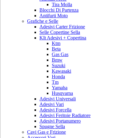
Tira Molla
Blocchi Di Partenza
Antifurti Moto
Grafiche e Selle
Adesivi Carter Frizione
Selle Copertine Sella
KIt Adesivi + Copertina
Ktm
Beta
Gas Gas
Bmw
Suzuki
Kawasaki
Honda
Tm
Yamaha
Husqvarna
Adesivi Universali
Adesivi Vari
Adesivi Forcella
Adesivi Feritoie Radiatore
Adesivi Portanumero
Spugne Sella
Cavi Gas e Frizione
Accessori Vari