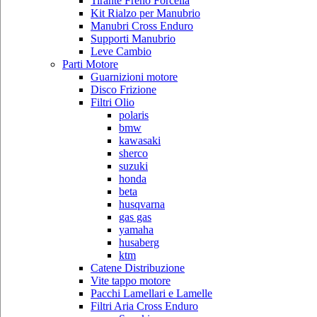
Tirante Freno Forcella
Kit Rialzo per Manubrio
Manubri Cross Enduro
Supporti Manubrio
Leve Cambio
Parti Motore
Guarnizioni motore
Disco Frizione
Filtri Olio
polaris
bmw
kawasaki
sherco
suzuki
honda
beta
husqvarna
gas gas
yamaha
husaberg
ktm
Catene Distribuzione
Vite tappo motore
Pacchi Lamellari e Lamelle
Filtri Aria Cross Enduro