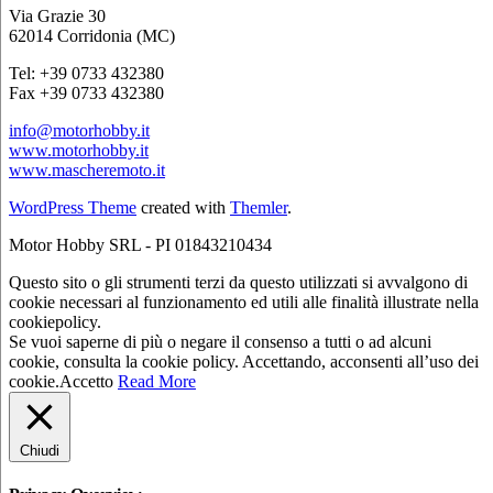
Via Grazie 30
62014 Corridonia (MC)
Tel: +39 0733 432380
Fax +39 0733 432380
info@motorhobby.it
www.motorhobby.it
www.mascheremoto.it
WordPress Theme
created with
Themler
.
Motor Hobby SRL - PI 01843210434
Questo sito o gli strumenti terzi da questo utilizzati si avvalgono di
cookie necessari al funzionamento ed utili alle finalità illustrate nella
cookiepolicy.
Se vuoi saperne di più o negare il consenso a tutti o ad alcuni
cookie, consulta la cookie policy. Accettando, acconsenti all’uso dei
cookie.
Accetto
Read More
Chiudi