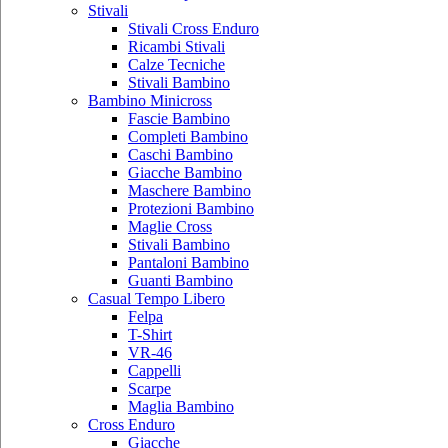
Stivali
Stivali Cross Enduro
Ricambi Stivali
Calze Tecniche
Stivali Bambino
Bambino Minicross
Fascie Bambino
Completi Bambino
Caschi Bambino
Giacche Bambino
Maschere Bambino
Protezioni Bambino
Maglie Cross
Stivali Bambino
Pantaloni Bambino
Guanti Bambino
Casual Tempo Libero
Felpa
T-Shirt
VR-46
Cappelli
Scarpe
Maglia Bambino
Cross Enduro
Giacche