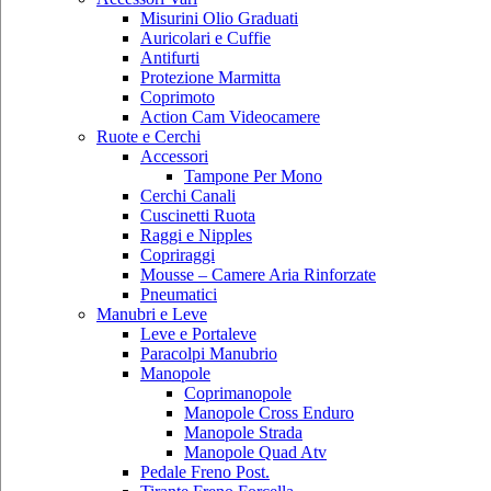
Misurini Olio Graduati
Auricolari e Cuffie
Antifurti
Protezione Marmitta
Coprimoto
Action Cam Videocamere
Ruote e Cerchi
Accessori
Tampone Per Mono
Cerchi Canali
Cuscinetti Ruota
Raggi e Nipples
Copriraggi
Mousse – Camere Aria Rinforzate
Pneumatici
Manubri e Leve
Leve e Portaleve
Paracolpi Manubrio
Manopole
Coprimanopole
Manopole Cross Enduro
Manopole Strada
Manopole Quad Atv
Pedale Freno Post.