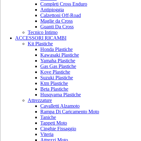
Completi Cross Enduro
Antipioggia
Calzettoni Off-Road
Maglie da Cross
Guanti Da Cross
Tecnico Intimo
ACCESSORI RICAMBI
Kit Plastiche
Honda Plastiche
Kawasaki Plastiche
Yamaha Plastiche
Gas Gas Plastiche
Kove Plastiche
Suzuki Plastiche
Ktm Plastiche
Beta Plastiche
Husqvarna Plastiche
Attrezzature
Cavalletti Alzamoto
Rampa Di Caricamento Moto
Taniche
Tappeti Moto
Cinghie Fissaggio
Viteria
Attrezzi Moto