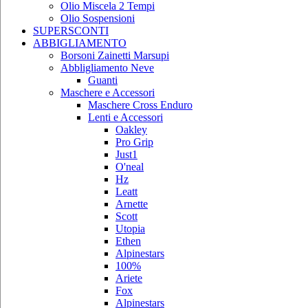
Olio Miscela 2 Tempi
Olio Sospensioni
SUPERSCONTI
ABBIGLIAMENTO
Borsoni Zainetti Marsupi
Abbligliamento Neve
Guanti
Maschere e Accessori
Maschere Cross Enduro
Lenti e Accessori
Oakley
Pro Grip
Just1
O'neal
Hz
Leatt
Arnette
Scott
Utopia
Ethen
Alpinestars
100%
Ariete
Fox
Alpinestars