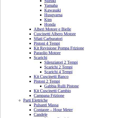
Suzuki
Yamaha
Kawasaki
Husqvarna
Ktm
Honda
Alberi Motore e Bielle
Cuscinetti Albero Motore
Sfiati Carburatori
Pistoni 4 Tempi
Kit Revisione Pompa Frizione
Paraolio Motore
Scarichi
Silenziatori 2 Tempi
Scarichi 2 Tempi
Scarichi 4 Tempi
Kit Cuscinetti Banco
Pistoni 2 Tempi
Gabbia Rulli Pistone
Kit Cuscinetti Cambio
Campana Frizione
Parti Elettriche
Pulsanti Massa
Contaore – Hour Meter
Candele