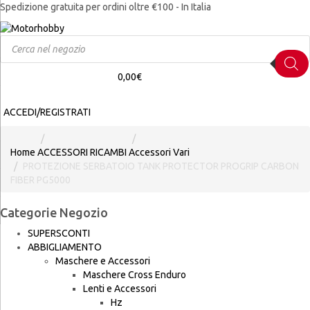
Spedizione gratuita per ordini oltre €100 - In Italia
Products
search
0,00
€
ACCEDI/REGISTRATI
Home
ACCESSORI RICAMBI
Accessori Vari
PROTEZIONE SERBATOIO TANK PROTECTOR PROGRIP CARBON
FIBER PG5000
Categorie Negozio
SUPERSCONTI
ABBIGLIAMENTO
Maschere e Accessori
Maschere Cross Enduro
Lenti e Accessori
Hz