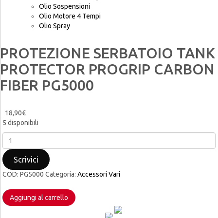
Olio Sospensioni
Olio Motore 4 Tempi
Olio Spray
PROTEZIONE SERBATOIO TANK
PROTECTOR PROGRIP CARBON
FIBER PG5000
18,90
€
5 disponibili
PROTEZIONE
SERBATOIO
TANK
Scrivici
PROTECTOR
COD:
PG5000
Categoria:
Accessori Vari
PROGRIP
CARBON
FIBER
Aggiungi al carrello
PG5000
quantità