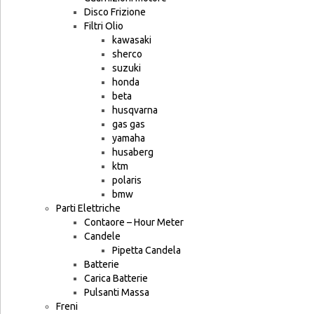
Disco Frizione
Filtri Olio
kawasaki
sherco
suzuki
honda
beta
husqvarna
gas gas
yamaha
husaberg
ktm
polaris
bmw
Parti Elettriche
Contaore – Hour Meter
Candele
Pipetta Candela
Batterie
Carica Batterie
Pulsanti Massa
Freni