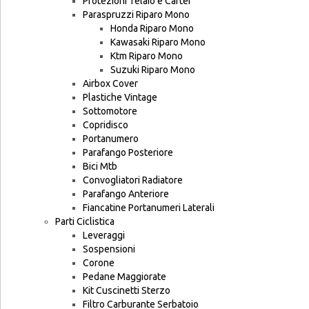
Protezioni Telaio e Carter
Paraspruzzi Riparo Mono
Honda Riparo Mono
Kawasaki Riparo Mono
Ktm Riparo Mono
Suzuki Riparo Mono
Airbox Cover
Plastiche Vintage
Sottomotore
Copridisco
Portanumero
Parafango Posteriore
Bici Mtb
Convogliatori Radiatore
Parafango Anteriore
Fiancatine Portanumeri Laterali
Parti Ciclistica
Leveraggi
Sospensioni
Corone
Pedane Maggiorate
Kit Cuscinetti Sterzo
Filtro Carburante Serbatoio