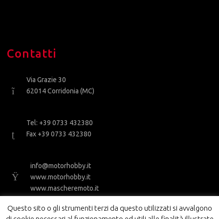
Contatti
Via Grazie 30
62014 Corridonia (MC)
Tel: +39 0733 432380
Fax +39 0733 432380
info@motorhobby.it
www.motorhobby.it
www.mascheremoto.it
Questo sito o gli strumenti terzi da questo utilizzati si avvalgono
di cookie necessari al funzionamento ed utili alle finalità illustrate