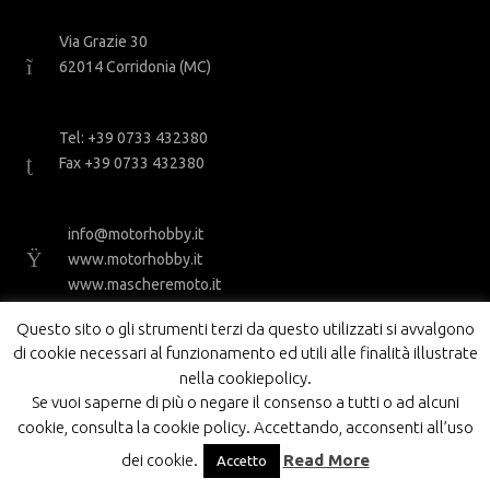
Via Grazie 30
62014 Corridonia (MC)
Tel: +39 0733 432380
Fax +39 0733 432380
info@motorhobby.it
www.motorhobby.it
www.mascheremoto.it
Questo sito o gli strumenti terzi da questo utilizzati si avvalgono
di cookie necessari al funzionamento ed utili alle finalità illustrate
nella cookiepolicy.
Se vuoi saperne di più o negare il consenso a tutti o ad alcuni
cookie, consulta la cookie policy. Accettando, acconsenti all’uso
MOTOR HOBBY SRL - PI 01843210434
dei cookie.
Read More
Accetto