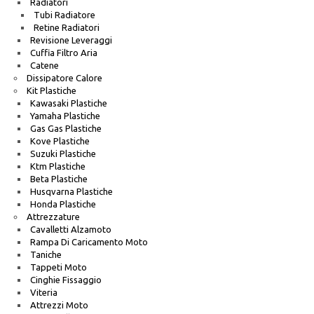
Radiatori
Tubi Radiatore
Retine Radiatori
Revisione Leveraggi
Cuffia Filtro Aria
Catene
Dissipatore Calore
Kit Plastiche
Kawasaki Plastiche
Yamaha Plastiche
Gas Gas Plastiche
Kove Plastiche
Suzuki Plastiche
Ktm Plastiche
Beta Plastiche
Husqvarna Plastiche
Honda Plastiche
Attrezzature
Cavalletti Alzamoto
Rampa Di Caricamento Moto
Taniche
Tappeti Moto
Cinghie Fissaggio
Viteria
Attrezzi Moto