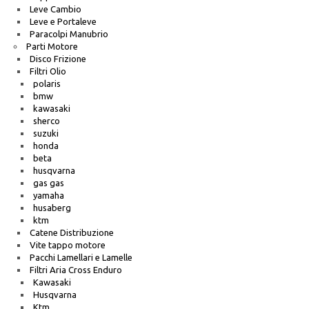
Leve Cambio
Leve e Portaleve
Paracolpi Manubrio
Parti Motore
Disco Frizione
Filtri Olio
polaris
bmw
kawasaki
sherco
suzuki
honda
beta
husqvarna
gas gas
yamaha
husaberg
ktm
Catene Distribuzione
Vite tappo motore
Pacchi Lamellari e Lamelle
Filtri Aria Cross Enduro
Kawasaki
Husqvarna
Ktm