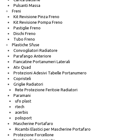
Pulsanti Massa
Freni
Kit Revisione Pinza Freno
Kit Revisione Pompa Freno
Pastiglie Freno
Dischi Freno
Tubo Freno
Plastiche Sfuse
Convogliatori Radiatore
Parafango Anteriore
Fiancatine Portanumeri Laterali
Atv Quad
Protezioni Adesivi Tabelle Portanumero
Copristeli
Griglie Radiatori
Rete Protezione Feritoie Radiatori
Paramani
ufo plast
rtech
acerbis
polisport
Mascherine Portafaro
Ricambi Elastici per Mascherine Portafaro
Protezione Forcellone