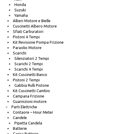
Honda
Suzuki
Yamaha
Alberi Motore e Bielle
Cuscinetti Albero Motore
Sfiati Carburatori
Pistoni 4 Tempi
Kit Revisione Pompa Frizione
Paraolio Motore
Scarichi
Silenziatori 2 Tempi
Scarichi 2 Tempi
Scarichi 4 Tempi
Kit Cuscinetti Banco
Pistoni 2 Tempi
Gabbia Rulli Pistone
Kit Cuscinetti Cambio
Campana Frizione
Guarnizioni motore
Parti Elettriche
Contaore – Hour Meter
Candele
Pipetta Candela
Batterie
Carica Batterie