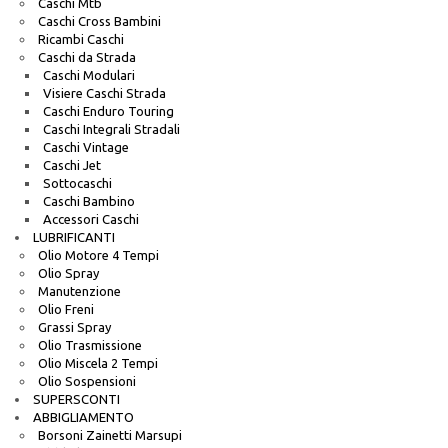
Caschi Mtb
Caschi Cross Bambini
Ricambi Caschi
Caschi da Strada
Caschi Modulari
Visiere Caschi Strada
Caschi Enduro Touring
Caschi Integrali Stradali
Caschi Vintage
Caschi Jet
Sottocaschi
Caschi Bambino
Accessori Caschi
LUBRIFICANTI
Olio Motore 4 Tempi
Olio Spray
Manutenzione
Olio Freni
Grassi Spray
Olio Trasmissione
Olio Miscela 2 Tempi
Olio Sospensioni
SUPERSCONTI
ABBIGLIAMENTO
Borsoni Zainetti Marsupi