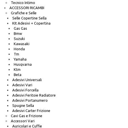
Tecnico Intimo
ACCESSORI RICAMBI
Grafiche e Selle
Selle Copertine Sella
KIt Adesivi + Copertina
Gas Gas
Bmw
Suzuki
Kawasaki
Honda
Tm
Yamaha
Husqvarna
Ktm
Beta
Adesivi Universali
Adesivi Vari
Adesivi Forcella
Adesivi Feritoie Radiatore
Adesivi Portanumero
Spugne Sella
Adesivi Carter Frizione
Cavi Gas e Frizione
Accessori Vari
Auricolari e Cuffie