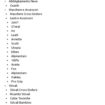
Abbligliamento Neve
Guanti
Maschere e Accessori
Maschere Cross Enduro
Lenti e Accessori
Just1
O'neal
Hz
Leatt
Arnette
Scott
Utopia
Ethen
Alpinestars
100%
Ariete
Fox
Alpinestars
Oakley
Pro Grip
Stivali
Stivali Cross Enduro
Ricambi Stivali
Calze Tecniche
Stivali Bambino