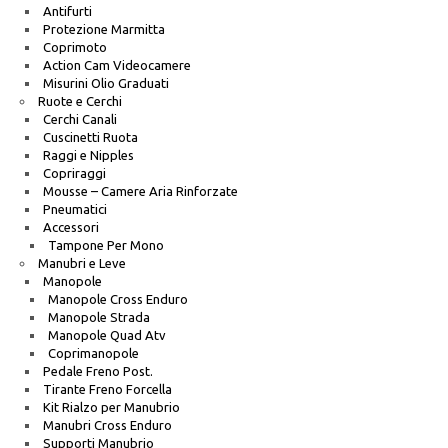
Antifurti
Protezione Marmitta
Coprimoto
Action Cam Videocamere
Misurini Olio Graduati
Ruote e Cerchi
Cerchi Canali
Cuscinetti Ruota
Raggi e Nipples
Copriraggi
Mousse – Camere Aria Rinforzate
Pneumatici
Accessori
Tampone Per Mono
Manubri e Leve
Manopole
Manopole Cross Enduro
Manopole Strada
Manopole Quad Atv
Coprimanopole
Pedale Freno Post.
Tirante Freno Forcella
Kit Rialzo per Manubrio
Manubri Cross Enduro
Supporti Manubrio