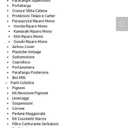
Parafanghi Supermoto
Portatarga
Cruna e Slitta Catena
Protezioni Telaio e Carter
Paraspruzzi Riparo Mono
Honda Riparo Mono
Kawasaki Riparo Mono
Ktm Riparo Mono
Suzuki Riparo Mono
Airbox Cover
Plastiche Vintage
Sottomotore
Copridisco
Portanumero
Parafango Posteriore
Bici Mtb
Parti Ciclistica
Pignoni
Kit Revisione Pignone
Leveraggi
Sospensioni
Corone
Pedane Maggiorate
Kit Cuscinetti Sterzo
Filtro Carburante Serbatoio