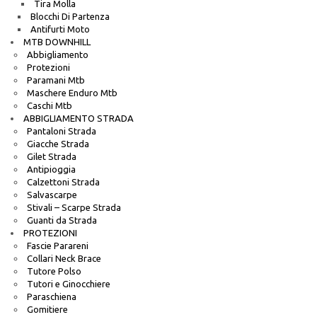
Tira Molla
Blocchi Di Partenza
Antifurti Moto
MTB DOWNHILL
Abbigliamento
Protezioni
Paramani Mtb
Maschere Enduro Mtb
Caschi Mtb
ABBIGLIAMENTO STRADA
Pantaloni Strada
Giacche Strada
Gilet Strada
Antipioggia
Calzettoni Strada
Salvascarpe
Stivali – Scarpe Strada
Guanti da Strada
PROTEZIONI
Fascie Parareni
Collari Neck Brace
Tutore Polso
Tutori e Ginocchiere
Paraschiena
Gomitiere