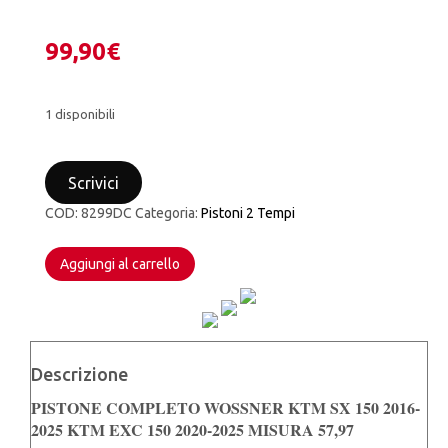
99,90
€
1 disponibili
PISTONE
COMPLETO
Scrivici
WOSSNER
KTM
COD:
8299DC
Categoria:
Pistoni 2 Tempi
SX
150
2016-
Aggiungi al carrello
2025
KTM
EXC
150
2020-
Descrizione
2025
MISURA
PISTONE COMPLETO WOSSNER KTM SX 150 2016-
57,97
2025 KTM EXC 150 2020-2025 MISURA 57,97
quantità