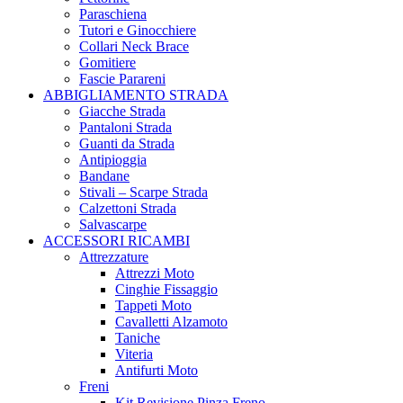
Paraschiena
Tutori e Ginocchiere
Collari Neck Brace
Gomitiere
Fascie Parareni
ABBIGLIAMENTO STRADA
Giacche Strada
Pantaloni Strada
Guanti da Strada
Antipioggia
Bandane
Stivali – Scarpe Strada
Calzettoni Strada
Salvascarpe
ACCESSORI RICAMBI
Attrezzature
Attrezzi Moto
Cinghie Fissaggio
Tappeti Moto
Cavalletti Alzamoto
Taniche
Viteria
Antifurti Moto
Freni
Kit Revisione Pinza Freno