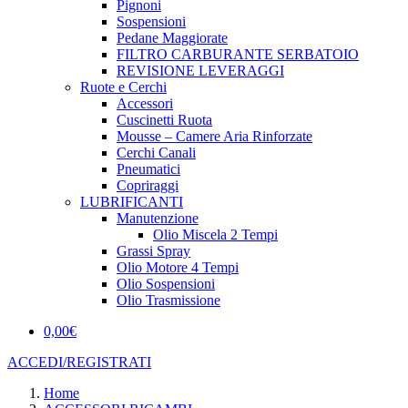
Pignoni
Sospensioni
Pedane Maggiorate
FILTRO CARBURANTE SERBATOIO
REVISIONE LEVERAGGI
Ruote e Cerchi
Accessori
Cuscinetti Ruota
Mousse – Camere Aria Rinforzate
Cerchi Canali
Pneumatici
Copriraggi
LUBRIFICANTI
Manutenzione
Olio Miscela 2 Tempi
Grassi Spray
Olio Motore 4 Tempi
Olio Sospensioni
Olio Trasmissione
0,00
€
ACCEDI/REGISTRATI
Home