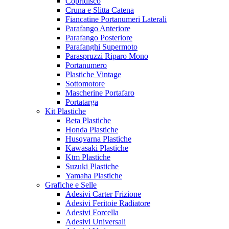
Copridisco
Cruna e Slitta Catena
Fiancatine Portanumeri Laterali
Parafango Anteriore
Parafango Posteriore
Parafanghi Supermoto
Paraspruzzi Riparo Mono
Portanumero
Plastiche Vintage
Sottomotore
Mascherine Portafaro
Portatarga
Kit Plastiche
Beta Plastiche
Honda Plastiche
Husqvarna Plastiche
Kawasaki Plastiche
Ktm Plastiche
Suzuki Plastiche
Yamaha Plastiche
Grafiche e Selle
Adesivi Carter Frizione
Adesivi Feritoie Radiatore
Adesivi Forcella
Adesivi Universali