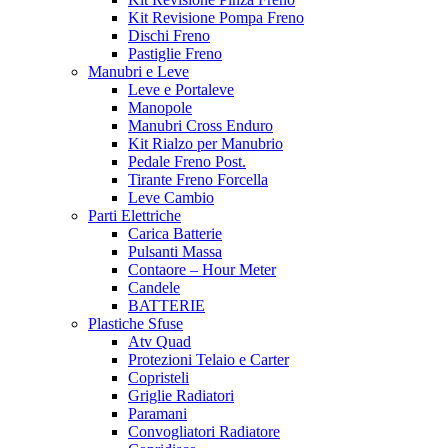
Kit Revisione Pompa Freno
Dischi Freno
Pastiglie Freno
Manubri e Leve
Leve e Portaleve
Manopole
Manubri Cross Enduro
Kit Rialzo per Manubrio
Pedale Freno Post.
Tirante Freno Forcella
Leve Cambio
Parti Elettriche
Carica Batterie
Pulsanti Massa
Contaore – Hour Meter
Candele
BATTERIE
Plastiche Sfuse
Atv Quad
Protezioni Telaio e Carter
Copristeli
Griglie Radiatori
Paramani
Convogliatori Radiatore