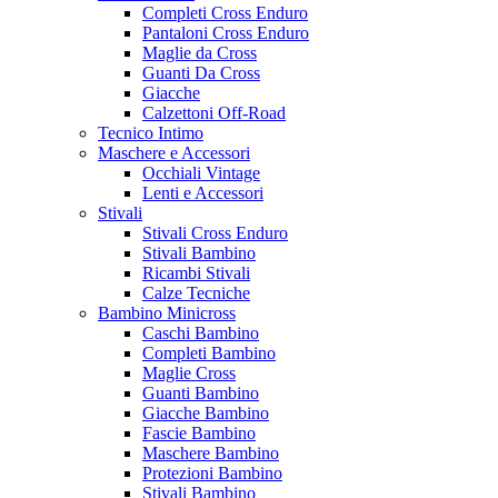
Completi Cross Enduro
Pantaloni Cross Enduro
Maglie da Cross
Guanti Da Cross
Giacche
Calzettoni Off-Road
Tecnico Intimo
Maschere e Accessori
Occhiali Vintage
Lenti e Accessori
Stivali
Stivali Cross Enduro
Stivali Bambino
Ricambi Stivali
Calze Tecniche
Bambino Minicross
Caschi Bambino
Completi Bambino
Maglie Cross
Guanti Bambino
Giacche Bambino
Fascie Bambino
Maschere Bambino
Protezioni Bambino
Stivali Bambino