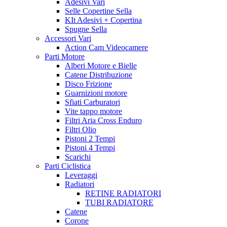
Adesivi Vari
Selle Copertine Sella
KIt Adesivi + Copertina
Spugne Sella
Accessori Vari
Action Cam Videocamere
Parti Motore
Alberi Motore e Bielle
Catene Distribuzione
Disco Frizione
Guarnizioni motore
Sfiati Carburatori
Vite tappo motore
Filtri Aria Cross Enduro
Filtri Olio
Pistoni 2 Tempi
Pistoni 4 Tempi
Scarichi
Parti Ciclistica
Leveraggi
Radiatori
RETINE RADIATORI
TUBI RADIATORE
Catene
Corone