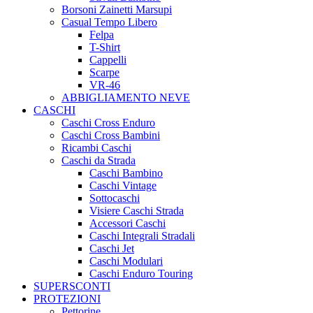
Borsoni Zainetti Marsupi
Casual Tempo Libero
Felpa
T-Shirt
Cappelli
Scarpe
VR-46
ABBIGLIAMENTO NEVE
CASCHI
Caschi Cross Enduro
Caschi Cross Bambini
Ricambi Caschi
Caschi da Strada
Caschi Bambino
Caschi Vintage
Sottocaschi
Visiere Caschi Strada
Accessori Caschi
Caschi Integrali Stradali
Caschi Jet
Caschi Modulari
Caschi Enduro Touring
SUPERSCONTI
PROTEZIONI
Pettorine