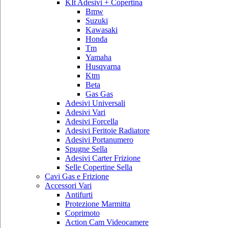
KIt Adesivi + Copertina
Bmw
Suzuki
Kawasaki
Honda
Tm
Yamaha
Husqvarna
Ktm
Beta
Gas Gas
Adesivi Universali
Adesivi Vari
Adesivi Forcella
Adesivi Feritoie Radiatore
Adesivi Portanumero
Spugne Sella
Adesivi Carter Frizione
Selle Copertine Sella
Cavi Gas e Frizione
Accessori Vari
Antifurti
Protezione Marmitta
Coprimoto
Action Cam Videocamere