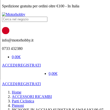
Spedizione gratuita per ordini oltre €100 - In Italia
Products
search
info@motorhobby.it
0733 432380
0,00
€
ACCEDI/REGISTRATI
0,00
€
ACCEDI/REGISTRATI
Home
ACCESSORI RICAMBI
Parti Ciclistica
Pignoni
PIGNONE IN ACCIAIO SUNSTAR KAWASAKI 99-07 –