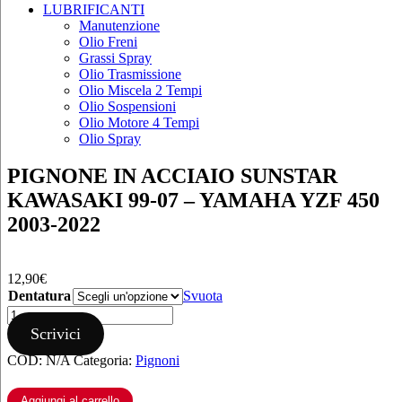
LUBRIFICANTI
Manutenzione
Olio Freni
Grassi Spray
Olio Trasmissione
Olio Miscela 2 Tempi
Olio Sospensioni
Olio Motore 4 Tempi
Olio Spray
PIGNONE IN ACCIAIO SUNSTAR
KAWASAKI 99-07 – YAMAHA YZF 450
2003-2022
12,90
€
Dentatura
Svuota
PIGNONE
IN
Scrivici
ACCIAIO
COD:
N/A
Categoria:
Pignoni
SUNSTAR
KAWASAKI
99-
Aggiungi al carrello