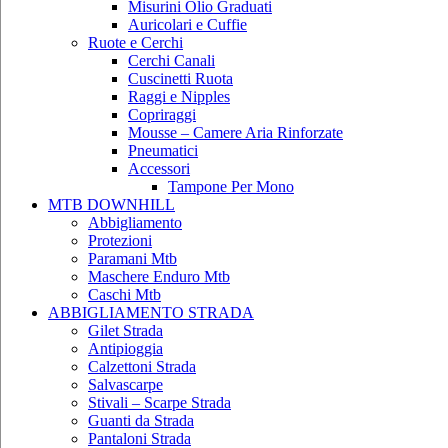
Misurini Olio Graduati
Auricolari e Cuffie
Ruote e Cerchi
Cerchi Canali
Cuscinetti Ruota
Raggi e Nipples
Copriraggi
Mousse – Camere Aria Rinforzate
Pneumatici
Accessori
Tampone Per Mono
MTB DOWNHILL
Abbigliamento
Protezioni
Paramani Mtb
Maschere Enduro Mtb
Caschi Mtb
ABBIGLIAMENTO STRADA
Gilet Strada
Antipioggia
Calzettoni Strada
Salvascarpe
Stivali – Scarpe Strada
Guanti da Strada
Pantaloni Strada