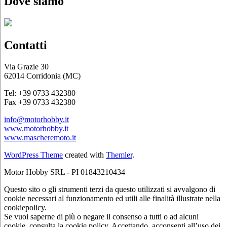
Dove siamo
Contatti
Via Grazie 30
62014 Corridonia (MC)
Tel: +39 0733 432380
Fax +39 0733 432380
info@motorhobby.it
www.motorhobby.it
www.mascheremoto.it
WordPress Theme
created with
Themler
.
Motor Hobby SRL - PI 01843210434
Questo sito o gli strumenti terzi da questo utilizzati si avvalgono di
cookie necessari al funzionamento ed utili alle finalità illustrate nella
cookiepolicy.
Se vuoi saperne di più o negare il consenso a tutti o ad alcuni
cookie, consulta la cookie policy. Accettando, acconsenti all’uso dei