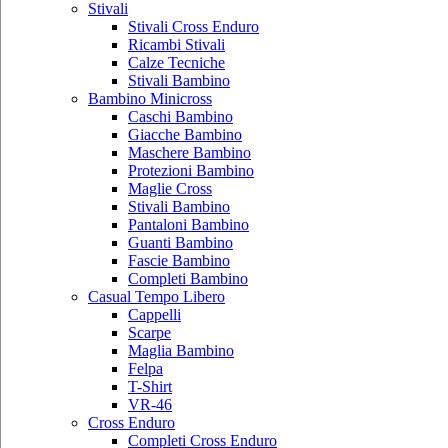
Stivali
Stivali Cross Enduro
Ricambi Stivali
Calze Tecniche
Stivali Bambino
Bambino Minicross
Caschi Bambino
Giacche Bambino
Maschere Bambino
Protezioni Bambino
Maglie Cross
Stivali Bambino
Pantaloni Bambino
Guanti Bambino
Fascie Bambino
Completi Bambino
Casual Tempo Libero
Cappelli
Scarpe
Maglia Bambino
Felpa
T-Shirt
VR-46
Cross Enduro
Completi Cross Enduro