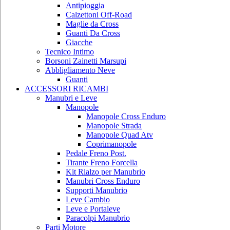
Antipioggia
Calzettoni Off-Road
Maglie da Cross
Guanti Da Cross
Giacche
Tecnico Intimo
Borsoni Zainetti Marsupi
Abbligliamento Neve
Guanti
ACCESSORI RICAMBI
Manubri e Leve
Manopole
Manopole Cross Enduro
Manopole Strada
Manopole Quad Atv
Coprimanopole
Pedale Freno Post.
Tirante Freno Forcella
Kit Rialzo per Manubrio
Manubri Cross Enduro
Supporti Manubrio
Leve Cambio
Leve e Portaleve
Paracolpi Manubrio
Parti Motore