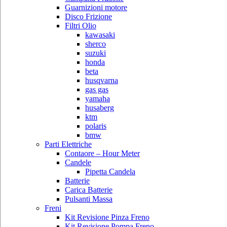
Guarnizioni motore
Disco Frizione
Filtri Olio
kawasaki
sherco
suzuki
honda
beta
husqvarna
gas gas
yamaha
husaberg
ktm
polaris
bmw
Parti Elettriche
Contaore – Hour Meter
Candele
Pipetta Candela
Batterie
Carica Batterie
Pulsanti Massa
Freni
Kit Revisione Pinza Freno
Kit Revisione Pompa Freno