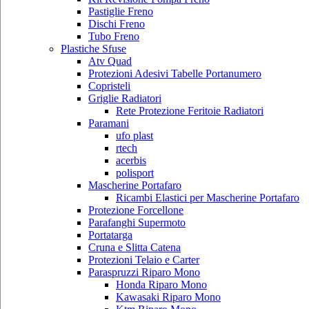
Pastiglie Freno
Dischi Freno
Tubo Freno
Plastiche Sfuse
Atv Quad
Protezioni Adesivi Tabelle Portanumero
Copristeli
Griglie Radiatori
Rete Protezione Feritoie Radiatori
Paramani
ufo plast
rtech
acerbis
polisport
Mascherine Portafaro
Ricambi Elastici per Mascherine Portafaro
Protezione Forcellone
Parafanghi Supermoto
Portatarga
Cruna e Slitta Catena
Protezioni Telaio e Carter
Paraspruzzi Riparo Mono
Honda Riparo Mono
Kawasaki Riparo Mono