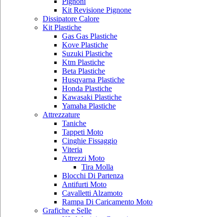
Pignoni
Kit Revisione Pignone
Dissipatore Calore
Kit Plastiche
Gas Gas Plastiche
Kove Plastiche
Suzuki Plastiche
Ktm Plastiche
Beta Plastiche
Husqvarna Plastiche
Honda Plastiche
Kawasaki Plastiche
Yamaha Plastiche
Attrezzature
Taniche
Tappeti Moto
Cinghie Fissaggio
Viteria
Attrezzi Moto
Tira Molla
Blocchi Di Partenza
Antifurti Moto
Cavalletti Alzamoto
Rampa Di Caricamento Moto
Grafiche e Selle