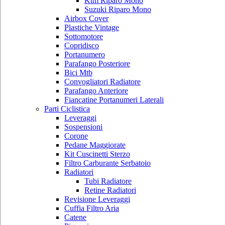
Ktm Riparo Mono
Suzuki Riparo Mono
Airbox Cover
Plastiche Vintage
Sottomotore
Copridisco
Portanumero
Parafango Posteriore
Bici Mtb
Convogliatori Radiatore
Parafango Anteriore
Fiancatine Portanumeri Laterali
Parti Ciclistica
Leveraggi
Sospensioni
Corone
Pedane Maggiorate
Kit Cuscinetti Sterzo
Filtro Carburante Serbatoio
Radiatori
Tubi Radiatore
Retine Radiatori
Revisione Leveraggi
Cuffia Filtro Aria
Catene