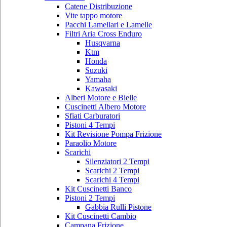
Catene Distribuzione
Vite tappo motore
Pacchi Lamellari e Lamelle
Filtri Aria Cross Enduro
Husqvarna
Ktm
Honda
Suzuki
Yamaha
Kawasaki
Alberi Motore e Bielle
Cuscinetti Albero Motore
Sfiati Carburatori
Pistoni 4 Tempi
Kit Revisione Pompa Frizione
Paraolio Motore
Scarichi
Silenziatori 2 Tempi
Scarichi 2 Tempi
Scarichi 4 Tempi
Kit Cuscinetti Banco
Pistoni 2 Tempi
Gabbia Rulli Pistone
Kit Cuscinetti Cambio
Campana Frizione