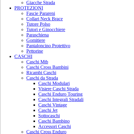
Giacche Strada
PROTEZIONI
Fascie Parareni
Collari Neck Brace
Tutore Polso
Tutori e Ginocchiere
Paraschiena
Gomitiere
Pantaloncino Protettivo
Pettorine
CASCHI
Caschi Mtb
Caschi Cross Bambini
Ricambi Caschi
Caschi da Strada
Caschi Modulari
Visiere Caschi Strada
Caschi Enduro Touring
Caschi Integrali Stradali
Caschi Vintage
Caschi Jet
Sottocaschi
Caschi Bambino
Accessori Caschi
Caschi Cross Enduro