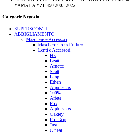
YAMAHA YZF 450 2003-2022
Categorie Negozio
SUPERSCONTI
ABBIGLIAMENTO
Maschere e Accessori
Maschere Cross Enduro
Lenti e Accessori
Hz
Leatt
Arnette
Scott
Utopia
Ethen
Alpinestars
100%
Ariete
Fox
Alpinestars
Oakley
Pro Grip
Just1
O'neal