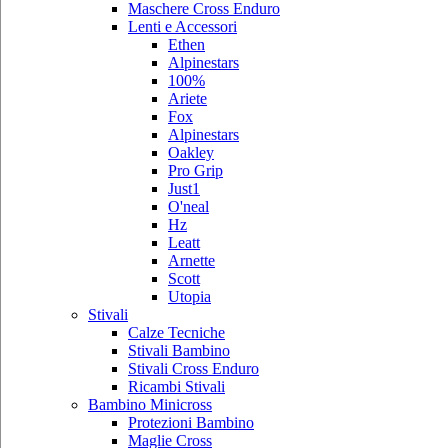
Maschere Cross Enduro
Lenti e Accessori
Ethen
Alpinestars
100%
Ariete
Fox
Alpinestars
Oakley
Pro Grip
Just1
O'neal
Hz
Leatt
Arnette
Scott
Utopia
Stivali
Calze Tecniche
Stivali Bambino
Stivali Cross Enduro
Ricambi Stivali
Bambino Minicross
Protezioni Bambino
Maglie Cross