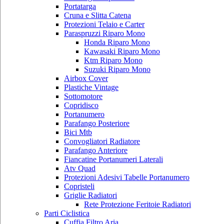
Portatarga
Cruna e Slitta Catena
Protezioni Telaio e Carter
Paraspruzzi Riparo Mono
Honda Riparo Mono
Kawasaki Riparo Mono
Ktm Riparo Mono
Suzuki Riparo Mono
Airbox Cover
Plastiche Vintage
Sottomotore
Copridisco
Portanumero
Parafango Posteriore
Bici Mtb
Convogliatori Radiatore
Parafango Anteriore
Fiancatine Portanumeri Laterali
Atv Quad
Protezioni Adesivi Tabelle Portanumero
Copristeli
Griglie Radiatori
Rete Protezione Feritoie Radiatori
Parti Ciclistica
Cuffia Filtro Aria