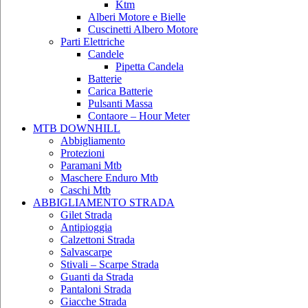
Ktm
Alberi Motore e Bielle
Cuscinetti Albero Motore
Parti Elettriche
Candele
Pipetta Candela
Batterie
Carica Batterie
Pulsanti Massa
Contaore – Hour Meter
MTB DOWNHILL
Abbigliamento
Protezioni
Paramani Mtb
Maschere Enduro Mtb
Caschi Mtb
ABBIGLIAMENTO STRADA
Gilet Strada
Antipioggia
Calzettoni Strada
Salvascarpe
Stivali – Scarpe Strada
Guanti da Strada
Pantaloni Strada
Giacche Strada