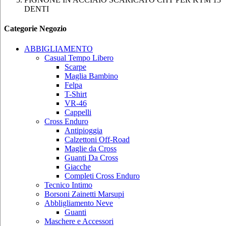
DENTI
Categorie Negozio
ABBIGLIAMENTO
Casual Tempo Libero
Scarpe
Maglia Bambino
Felpa
T-Shirt
VR-46
Cappelli
Cross Enduro
Antipioggia
Calzettoni Off-Road
Maglie da Cross
Guanti Da Cross
Giacche
Completi Cross Enduro
Tecnico Intimo
Borsoni Zainetti Marsupi
Abbligliamento Neve
Guanti
Maschere e Accessori