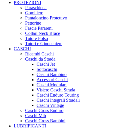
PROTEZIONI
Paraschiena
Gomitiere
Pantaloncino Protettivo
Pettorine
Fascie Parareni
Collari Neck Brace
Tutore Polso
Tutori e Ginocchiere
CASCHI
Ricambi Caschi
Caschi da Strada
Caschi Jet
Sottocaschi
Caschi Bambino
Accessori Caschi
Caschi Modulari
Visiere Caschi Strada
Caschi Enduro Touring
Caschi Integrali Stradali
Caschi Vintage
Caschi Cross Enduro
Caschi Mtb
Caschi Cross Bambini
LUBRIFICANTI