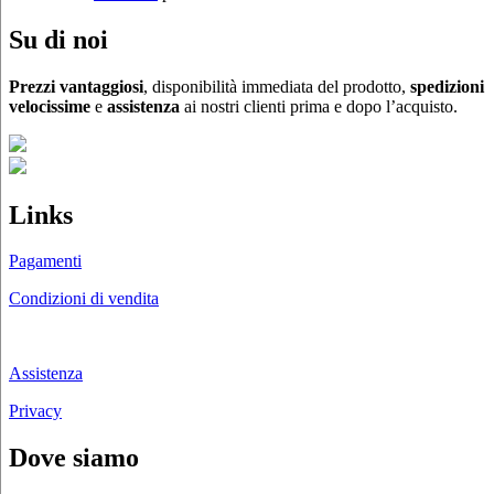
Su di noi
Prezzi vantaggiosi
, disponibilità immediata del prodotto,
spedizioni
velocissime
e
assistenza
ai nostri clienti prima e dopo l’acquisto.
Links
Pagamenti
Condizioni di vendita
Chi siamo
Assistenza
Privacy
Dove siamo