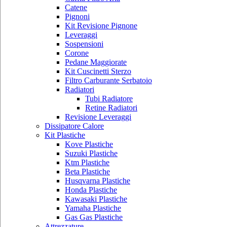
Catene
Pignoni
Kit Revisione Pignone
Leveraggi
Sospensioni
Corone
Pedane Maggiorate
Kit Cuscinetti Sterzo
Filtro Carburante Serbatoio
Radiatori
Tubi Radiatore
Retine Radiatori
Revisione Leveraggi
Dissipatore Calore
Kit Plastiche
Kove Plastiche
Suzuki Plastiche
Ktm Plastiche
Beta Plastiche
Husqvarna Plastiche
Honda Plastiche
Kawasaki Plastiche
Yamaha Plastiche
Gas Gas Plastiche
Attrezzature