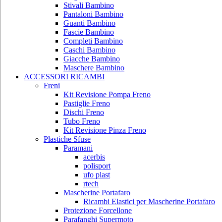
Stivali Bambino
Pantaloni Bambino
Guanti Bambino
Fascie Bambino
Completi Bambino
Caschi Bambino
Giacche Bambino
Maschere Bambino
ACCESSORI RICAMBI
Freni
Kit Revisione Pompa Freno
Pastiglie Freno
Dischi Freno
Tubo Freno
Kit Revisione Pinza Freno
Plastiche Sfuse
Paramani
acerbis
polisport
ufo plast
rtech
Mascherine Portafaro
Ricambi Elastici per Mascherine Portafaro
Protezione Forcellone
Parafanghi Supermoto