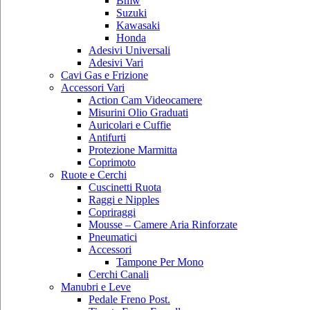
Bmw
Suzuki
Kawasaki
Honda
Adesivi Universali
Adesivi Vari
Cavi Gas e Frizione
Accessori Vari
Action Cam Videocamere
Misurini Olio Graduati
Auricolari e Cuffie
Antifurti
Protezione Marmitta
Coprimoto
Ruote e Cerchi
Cuscinetti Ruota
Raggi e Nipples
Copriraggi
Mousse – Camere Aria Rinforzate
Pneumatici
Accessori
Tampone Per Mono
Cerchi Canali
Manubri e Leve
Pedale Freno Post.