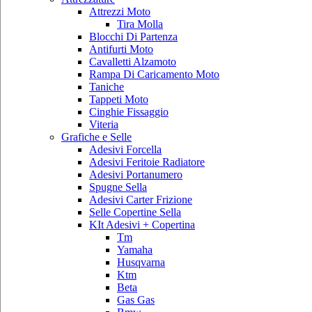
Attrezzi Moto
Tira Molla
Blocchi Di Partenza
Antifurti Moto
Cavalletti Alzamoto
Rampa Di Caricamento Moto
Taniche
Tappeti Moto
Cinghie Fissaggio
Viteria
Grafiche e Selle
Adesivi Forcella
Adesivi Feritoie Radiatore
Adesivi Portanumero
Spugne Sella
Adesivi Carter Frizione
Selle Copertine Sella
KIt Adesivi + Copertina
Tm
Yamaha
Husqvarna
Ktm
Beta
Gas Gas