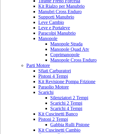
Tirante Freno Forcella
Kit Rialzo per Manubrio
Manubri Cross Enduro
Supporti Manubrio
Leve Cambio
Leve e Portaleve
Paracolpi Manubrio
Manopole
Manopole Strada
Manopole Quad Atv
Coprimanopole
Manopole Cross Enduro
Parti Motore
Sfiati Carburatori
Pistoni 4 Tempi
Kit Revisione Pompa Frizione
Paraolio Motore
Scarichi
Silenziatori 2 Tempi
Scarichi 2 Tempi
Scarichi 4 Tempi
Kit Cuscinetti Banco
Pistoni 2 Tempi
Gabbia Rulli Pistone
Kit Cuscinetti Cambio