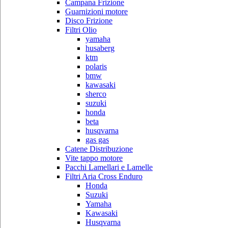
Campana Frizione
Guarnizioni motore
Disco Frizione
Filtri Olio
yamaha
husaberg
ktm
polaris
bmw
kawasaki
sherco
suzuki
honda
beta
husqvarna
gas gas
Catene Distribuzione
Vite tappo motore
Pacchi Lamellari e Lamelle
Filtri Aria Cross Enduro
Honda
Suzuki
Yamaha
Kawasaki
Husqvarna