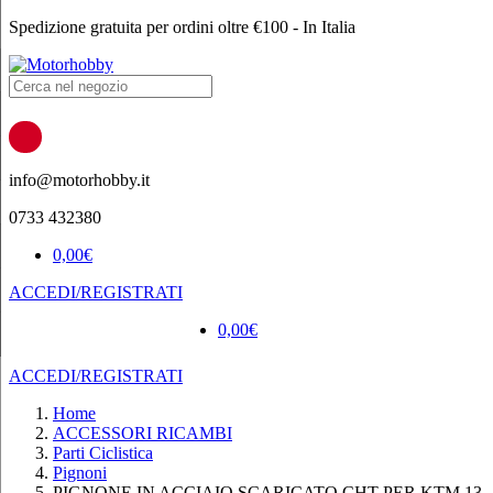
Spedizione gratuita per ordini oltre €100 - In Italia
Products
search
info@motorhobby.it
0733 432380
0,00
€
ACCEDI/REGISTRATI
0,00
€
ACCEDI/REGISTRATI
Home
ACCESSORI RICAMBI
Parti Ciclistica
Pignoni
PIGNONE IN ACCIAIO SCARICATO CHT PER KTM 13