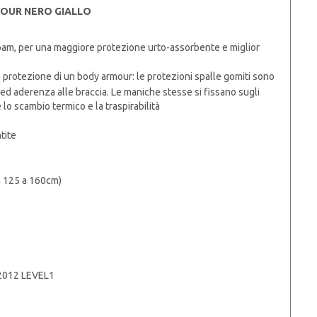
OUR NERO GIALLO
ofoam, per una maggiore protezione urto-assorbente e miglior
a protezione di un body armour: le protezioni spalle gomiti sono
à ed aderenza alle braccia. Le maniche stesse si fissano sugli
e lo scambio termico e la traspirabilità
tite
da 125 a 160cm)
:2012 LEVEL1