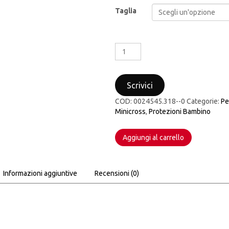
Taglia
PETTORINA
BAMBINO
MOTOCROSS
ACERBIS
Scrivici
SPECKTRUM
JUNIOUR
COD:
0024545.318--0
Categorie:
Pe
BODY
Minicross
,
Protezioni Bambino
ARMOUR
NERO
Aggiungi al carrello
GIALLO
quantità
Informazioni aggiuntive
Recensioni (0)