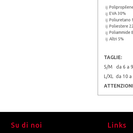
Polipropile
EVA 30%
Poliuretano
Poliestere 
Poliammide 
Altri 5%
TAGLIE:
S/M da 6 a 9
L/XL da 10 a 
ATTENZIONE: 
Su di noi
Links