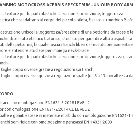
AMBINO MOTOCROSS ACERBIS SPECKTRUM JUNIOUR BODY ARM
st-texture per le parti plastiche: aerazione, protezione, leggerezza
astica che si adattano al corpo del piccolo pilota, fissate su morbido Bi
costruzione unisce la leggerezza/areazione di una pettorina da cross e l
iche di tessuto elastico traforato, studiato per garantire alta traspiabilit
iti della pettorina, la quale lascia i fianchi liberi da tessuto per aumentar
iore e anteriore studiate per impiego neck-brace
st-texture per le parti plastiche: aerazione, protezione,leggerezza garan
anchi
a taglie corpo diverse grazie a regolazioni sui fianchi
a taglie corpo diverse grazie a regolazioni spalle (da 8 a 13anni altezza 
CORPO:
torace con omologazione EN1621-3:2018 LEVEL 2
tor con omologazione EN1621-2:2014 CE LEVEL 2
palle e gomiti estese in materiale morbido con omologazione EN1621-1
ianchi semirigide con omologazione parasassi EN 14021:2003