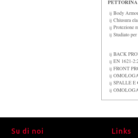
PETTORINA
Body Armour 
Chiusura ela
Protezione m
Studiato per
BACK PRO
EN 1621-2:
FRONT PR
OMOLOGAT
SPALLE E 
OMOLOGATI
Su di noi
Links