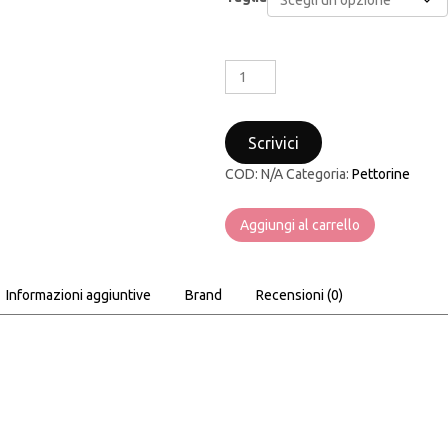
PETTORINA
COMPLETA
ACERBIS
MX
Scrivici
SOFT
PRO
COD:
N/A
Categoria:
Pettorine
BODY
ARMOUR
Aggiungi al carrello
COLORE
NERO
ROSSO
quantità
Informazioni aggiuntive
Brand
Recensioni (0)