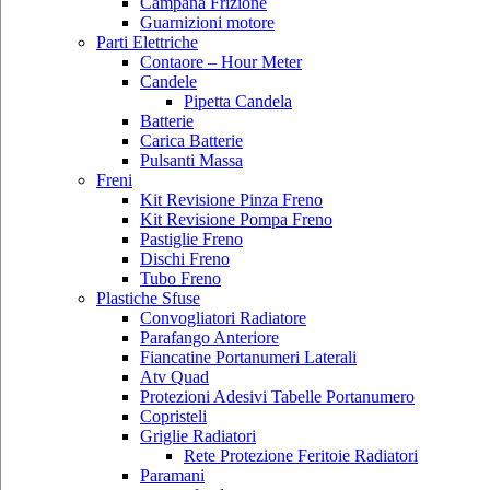
Campana Frizione
Guarnizioni motore
Parti Elettriche
Contaore – Hour Meter
Candele
Pipetta Candela
Batterie
Carica Batterie
Pulsanti Massa
Freni
Kit Revisione Pinza Freno
Kit Revisione Pompa Freno
Pastiglie Freno
Dischi Freno
Tubo Freno
Plastiche Sfuse
Convogliatori Radiatore
Parafango Anteriore
Fiancatine Portanumeri Laterali
Atv Quad
Protezioni Adesivi Tabelle Portanumero
Copristeli
Griglie Radiatori
Rete Protezione Feritoie Radiatori
Paramani