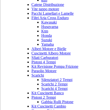
ktm
Catene Distribuzione
Vite tappo motore
Pacchi Lamellari e Lamelle
Filtri Aria Cross Enduro
Kawasaki
Husqvarna
Ktm
Honda
Suzuki
Yamaha
Alberi Motore e Bielle
Cuscinetti Albero Motore
Sfiati Carburatori
Pistoni 4 Tempi
Kit Revisione Pompa Frizione
Paraolio Motore
Scarichi
Silenziatori 2 Tempi
Scarichi 2 Tempi
Scarichi 4 Tempi
Kit Cuscinetti Banco
Pistoni 2 Tempi
Gabbia Rulli Pistone
Kit Cuscinetti Cambio