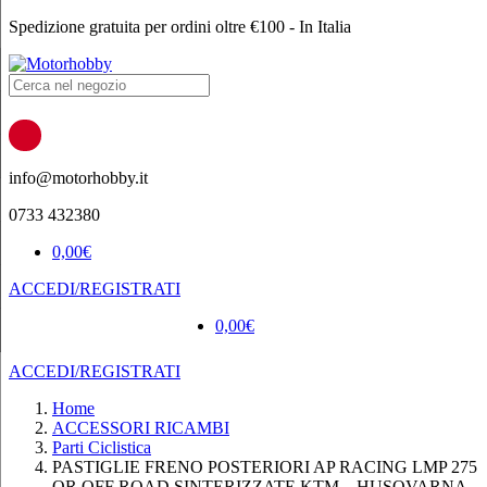
Spedizione gratuita per ordini oltre €100 - In Italia
Products
search
info@motorhobby.it
0733 432380
0,00
€
ACCEDI/REGISTRATI
0,00
€
ACCEDI/REGISTRATI
Home
ACCESSORI RICAMBI
Parti Ciclistica
PASTIGLIE FRENO POSTERIORI AP RACING LMP 275
OR OFF ROAD SINTERIZZATE KTM – HUSQVARNA