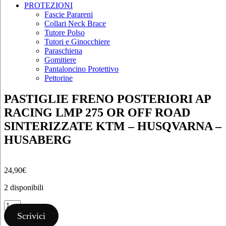
PROTEZIONI
Fascie Parareni
Collari Neck Brace
Tutore Polso
Tutori e Ginocchiere
Paraschiena
Gomitiere
Pantaloncino Protettivo
Pettorine
PASTIGLIE FRENO POSTERIORI AP
RACING LMP 275 OR OFF ROAD
SINTERIZZATE KTM – HUSQVARNA –
HUSABERG
24,90
€
2 disponibili
PASTIGLIE
FRENO
Scrivici
POSTERIORI