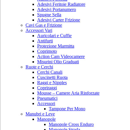
Adesivi Feritoie Radiatore
Adesivi Portanumero
Spugne Sella
Adesivi Carter Frizione
Cavi Gas e Frizione
Accessori Vari
Auricolari e Cuffie
Antifurti
Protezione Marmitta
Coprimoto
Action Cam Videocamere
Misurini Olio Graduati
Ruote e Cerchi
Cerchi Canali
Cuscinetti Ruota
Raggi e Nipples
Copriraggi
Mousse – Camere Aria Rinforzate
Pneumatici
Accessori
Tampone Per Mono
Manubri e Leve
Manopole
Manopole Cross Enduro
Manopole Strada