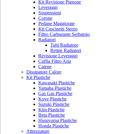
Kit Revisione Pignone
Leveraggi
Sospensioni
Corone
Pedane Maggiorate
Kit Cuscinetti Sterzo
Filtro Carburante Serbatoio
Radiatori
Tubi Radiatore
Retine Radiatori
Revisione Leveraggi
Cuffia Filtro Aria
Catene
Dissipatore Calore
Kit Plastiche
Kawasaki Plastiche
Yamaha Plastiche
Gas Gas Plastiche
Kove Plastiche
Suzuki Plastiche
Ktm Plastiche
Beta Plastiche
Husqvarna Plastiche
Honda Plastiche
Attrezzature