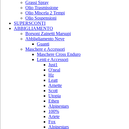
Grassi Spray
Olio Trasmissione
Olio Miscela 2 Tempi
Olio Sospensioni
SUPERSCONTI
ABBIGLIAMENTO
Borsoni Zainetti Marsupi
Abbligliamento Neve
Guanti
Maschere e Accessori
Maschere Cross Enduro
Lenti e Accessori
Just1
O'neal
Hz
Leatt
Arnette
Scott
Utopia
Ethen
Alpinestars
100%
Ariete
Fox
Alpinestars