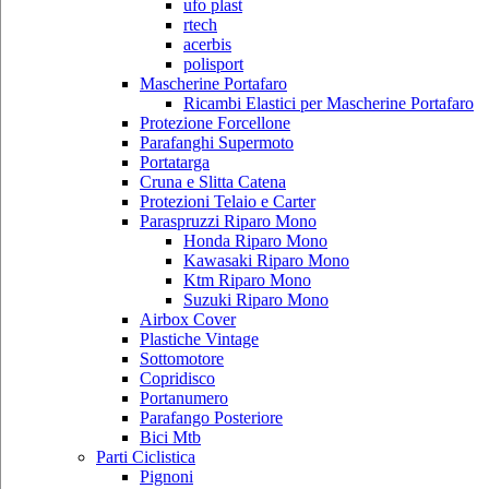
ufo plast
rtech
acerbis
polisport
Mascherine Portafaro
Ricambi Elastici per Mascherine Portafaro
Protezione Forcellone
Parafanghi Supermoto
Portatarga
Cruna e Slitta Catena
Protezioni Telaio e Carter
Paraspruzzi Riparo Mono
Honda Riparo Mono
Kawasaki Riparo Mono
Ktm Riparo Mono
Suzuki Riparo Mono
Airbox Cover
Plastiche Vintage
Sottomotore
Copridisco
Portanumero
Parafango Posteriore
Bici Mtb
Parti Ciclistica
Pignoni