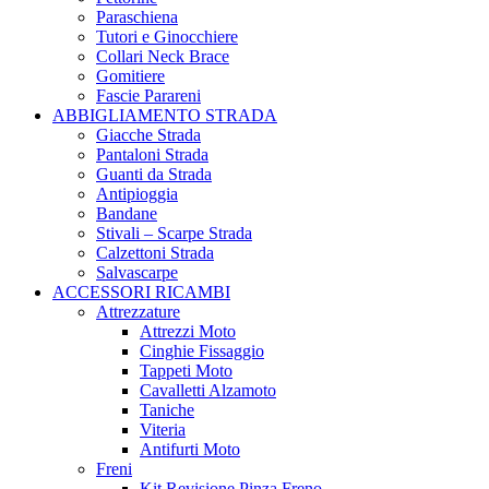
Paraschiena
Tutori e Ginocchiere
Collari Neck Brace
Gomitiere
Fascie Parareni
ABBIGLIAMENTO STRADA
Giacche Strada
Pantaloni Strada
Guanti da Strada
Antipioggia
Bandane
Stivali – Scarpe Strada
Calzettoni Strada
Salvascarpe
ACCESSORI RICAMBI
Attrezzature
Attrezzi Moto
Cinghie Fissaggio
Tappeti Moto
Cavalletti Alzamoto
Taniche
Viteria
Antifurti Moto
Freni
Kit Revisione Pinza Freno