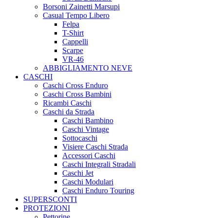
Borsoni Zainetti Marsupi
Casual Tempo Libero
Felpa
T-Shirt
Cappelli
Scarpe
VR-46
ABBIGLIAMENTO NEVE
CASCHI
Caschi Cross Enduro
Caschi Cross Bambini
Ricambi Caschi
Caschi da Strada
Caschi Bambino
Caschi Vintage
Sottocaschi
Visiere Caschi Strada
Accessori Caschi
Caschi Integrali Stradali
Caschi Jet
Caschi Modulari
Caschi Enduro Touring
SUPERSCONTI
PROTEZIONI
Pettorine