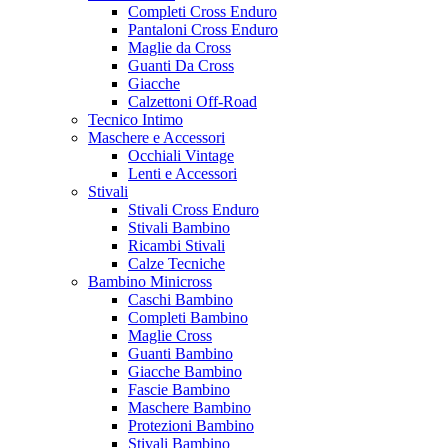
Completi Cross Enduro
Pantaloni Cross Enduro
Maglie da Cross
Guanti Da Cross
Giacche
Calzettoni Off-Road
Tecnico Intimo
Maschere e Accessori
Occhiali Vintage
Lenti e Accessori
Stivali
Stivali Cross Enduro
Stivali Bambino
Ricambi Stivali
Calze Tecniche
Bambino Minicross
Caschi Bambino
Completi Bambino
Maglie Cross
Guanti Bambino
Giacche Bambino
Fascie Bambino
Maschere Bambino
Protezioni Bambino
Stivali Bambino