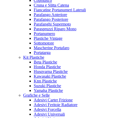
Copridisco
Cruna e Slitta Catena
Fiancatine Portanumeri Laterali
Parafango Anteriore
Parafango Posteriore
Parafanghi Supermoto
Paraspruzzi Riparo Mono
Portanumero
Plastiche Vintage
Sottomotore
Mascherine Portafaro
Portatarga
Kit Plastiche
Beta Plastiche
Honda Plastiche
Husqvarna Plastiche
Kawasaki Plastiche
Ktm Plastiche
Suzuki Plastiche
Yamaha Plastiche
Grafiche e Selle
Adesivi Carter Frizione
Adesivi Feritoie Radiatore
Adesivi Forcella
Adesivi Universali