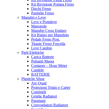
Kit Revisione Pompa Freno
Dischi Freno
Pastiglie Freno
Manubri e Leve
Leve e Portaleve
Manopole
Manubri Cross Enduro
Kit Rialzo per Manubrio
Pedale Freno Post.
Tirante Freno Forcella
Leve Cambio
Parti Elettriche
Carica Batterie
Pulsanti Massa
Contaore – Hour Meter
Candele
BATTERIE
Plastiche Sfuse
Atv Quad
Protezioni Telaio e Carter
Copristeli
Griglie Radiatori
Paramani
Convogliatori Radiatore