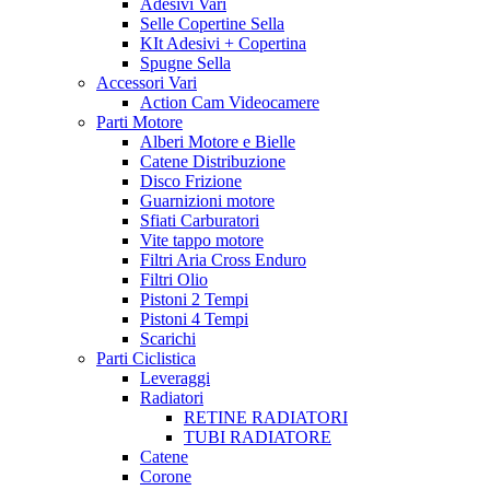
Adesivi Vari
Selle Copertine Sella
KIt Adesivi + Copertina
Spugne Sella
Accessori Vari
Action Cam Videocamere
Parti Motore
Alberi Motore e Bielle
Catene Distribuzione
Disco Frizione
Guarnizioni motore
Sfiati Carburatori
Vite tappo motore
Filtri Aria Cross Enduro
Filtri Olio
Pistoni 2 Tempi
Pistoni 4 Tempi
Scarichi
Parti Ciclistica
Leveraggi
Radiatori
RETINE RADIATORI
TUBI RADIATORE
Catene
Corone