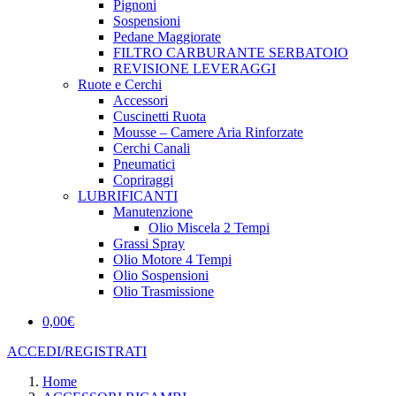
Pignoni
Sospensioni
Pedane Maggiorate
FILTRO CARBURANTE SERBATOIO
REVISIONE LEVERAGGI
Ruote e Cerchi
Accessori
Cuscinetti Ruota
Mousse – Camere Aria Rinforzate
Cerchi Canali
Pneumatici
Copriraggi
LUBRIFICANTI
Manutenzione
Olio Miscela 2 Tempi
Grassi Spray
Olio Motore 4 Tempi
Olio Sospensioni
Olio Trasmissione
0,00
€
ACCEDI/REGISTRATI
Home