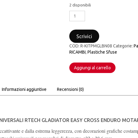
2 disponibili
PARAMANI
UNIVERSALI
RTECH
GLADIATOR
Scrivici
EASY
CROSS
COD:
R-KITPMGLBN08
Categorie:
P
ENDURO
RICAMBI
,
Plastiche Sfuse
MOTARD
BIANCO
Aggiungi al carrello
+
KIT
MONTAGGIO
quantità
Informazioni aggiuntive
Recensioni (0)
NIVERSALI RTECH GLADIATOR EASY CROSS ENDURO MOTA
accattivante e dalla estrema leggerezza, con decorazioni grafiche costam