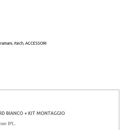
aramani
,
rtech
,
ACCESSORI
RD BIANCO + KIT MONTAGGIO
pate IPL.