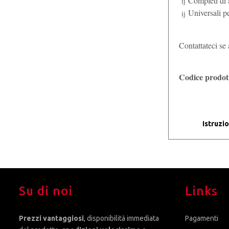
Completi di 
Universali
Contattateci se 
Codice prod
Istruzi
Su di noi
Links
Prezzi vantaggiosi
, disponibilità immediata
Pagamenti