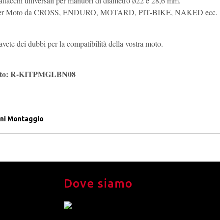
attacchi universali per manubri di diametro ø22 e 28,6 mm.
 per Moto da CROSS, ENDURO, MOTARD, PIT-BIKE, NAKED ecc.
avete dei dubbi per la compatibilità della vostra moto.
otto: R-KITPMGLBN08
oni Montaggio
Dove siamo