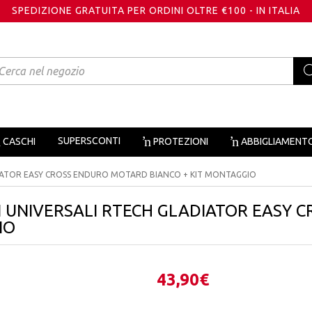
SPEDIZIONE GRATUITA PER ORDINI OLTRE €100 - IN ITALIA
oducts
arch
SUPERSCONTI
CASCHI
PROTEZIONI
ABBIGLIAMENT
IATOR EASY CROSS ENDURO MOTARD BIANCO + KIT MONTAGGIO
 UNIVERSALI RTECH GLADIATOR EASY C
IO
43,90
€