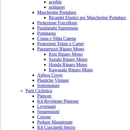
acerbis
polisport
Mascherine Portafaro
Ricambi Elastici per Mascherine Portafaro
Protezione Forcellone
Parafanghi Supermoto
Portatarga
Cruna e Slitta Catena
Protezioni Telaio e Carter
Paraspruzzi Riparo Mono
Ktm Riparo Mono
Suzuki Riparo Mono
Honda Riparo Mono
Kawasaki Riparo Mono
Airbox Cover
Plastiche Vintage
Sottomotore
Parti Ciclistica
Pignoni
Kit Revisione Pignone
Leveraggi
Sospensioni
Corone
Pedane Maggiorate
Kit Cuscinetti Sterzo