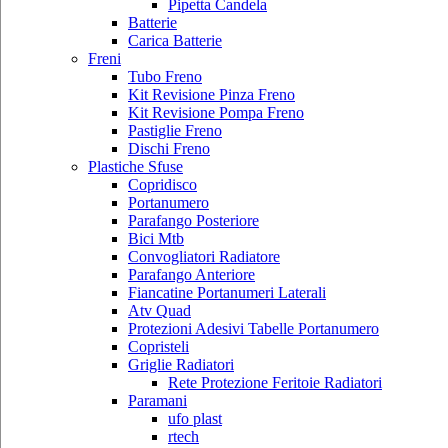
Pipetta Candela
Batterie
Carica Batterie
Freni
Tubo Freno
Kit Revisione Pinza Freno
Kit Revisione Pompa Freno
Pastiglie Freno
Dischi Freno
Plastiche Sfuse
Copridisco
Portanumero
Parafango Posteriore
Bici Mtb
Convogliatori Radiatore
Parafango Anteriore
Fiancatine Portanumeri Laterali
Atv Quad
Protezioni Adesivi Tabelle Portanumero
Copristeli
Griglie Radiatori
Rete Protezione Feritoie Radiatori
Paramani
ufo plast
rtech