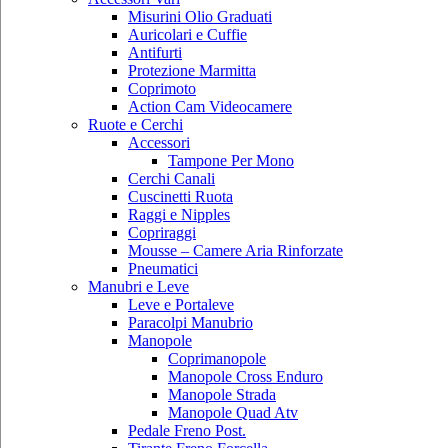
Misurini Olio Graduati
Auricolari e Cuffie
Antifurti
Protezione Marmitta
Coprimoto
Action Cam Videocamere
Ruote e Cerchi
Accessori
Tampone Per Mono
Cerchi Canali
Cuscinetti Ruota
Raggi e Nipples
Copriraggi
Mousse – Camere Aria Rinforzate
Pneumatici
Manubri e Leve
Leve e Portaleve
Paracolpi Manubrio
Manopole
Coprimanopole
Manopole Cross Enduro
Manopole Strada
Manopole Quad Atv
Pedale Freno Post.