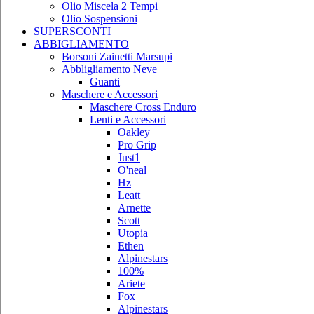
Olio Miscela 2 Tempi
Olio Sospensioni
SUPERSCONTI
ABBIGLIAMENTO
Borsoni Zainetti Marsupi
Abbligliamento Neve
Guanti
Maschere e Accessori
Maschere Cross Enduro
Lenti e Accessori
Oakley
Pro Grip
Just1
O'neal
Hz
Leatt
Arnette
Scott
Utopia
Ethen
Alpinestars
100%
Ariete
Fox
Alpinestars