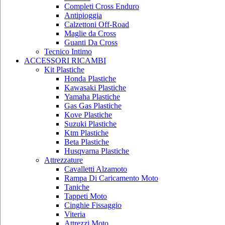
Completi Cross Enduro
Antipioggia
Calzettoni Off-Road
Maglie da Cross
Guanti Da Cross
Tecnico Intimo
ACCESSORI RICAMBI
Kit Plastiche
Honda Plastiche
Kawasaki Plastiche
Yamaha Plastiche
Gas Gas Plastiche
Kove Plastiche
Suzuki Plastiche
Ktm Plastiche
Beta Plastiche
Husqvarna Plastiche
Attrezzature
Cavalletti Alzamoto
Rampa Di Caricamento Moto
Taniche
Tappeti Moto
Cinghie Fissaggio
Viteria
Attrezzi Moto