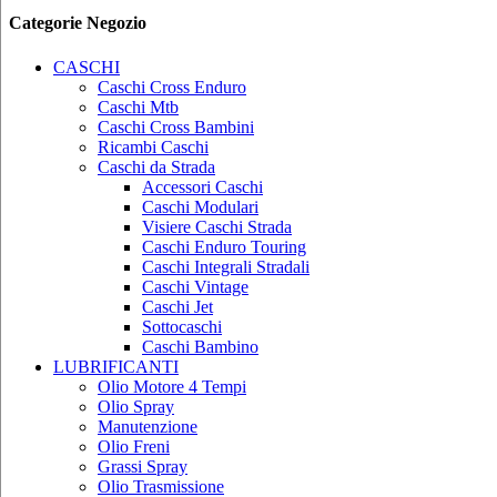
Categorie Negozio
CASCHI
Caschi Cross Enduro
Caschi Mtb
Caschi Cross Bambini
Ricambi Caschi
Caschi da Strada
Accessori Caschi
Caschi Modulari
Visiere Caschi Strada
Caschi Enduro Touring
Caschi Integrali Stradali
Caschi Vintage
Caschi Jet
Sottocaschi
Caschi Bambino
LUBRIFICANTI
Olio Motore 4 Tempi
Olio Spray
Manutenzione
Olio Freni
Grassi Spray
Olio Trasmissione