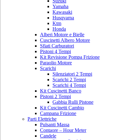
Suzuki
Yamaha
Kawasaki
Husqvarna
Ktm
Honda
Alberi Motore e Bielle
Cuscinetti Albero Motore
Sfiati Carburatori
Pistoni 4 Tempi
Kit Revisione Pompa Frizione
Paraolio Motore
Scarichi
Silenziatori 2 Tempi
Scarichi 2 Tempi
Scarichi 4 Tempi
Kit Cuscinetti Banco
Pistoni 2 Tempi
Gabbia Rulli Pistone
Kit Cuscinetti Cambio
Campana Frizione
Parti Elettriche
Pulsanti Massa
Contaore – Hour Meter
Candele