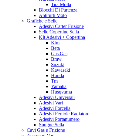
Tira Molla
Blocchi Di Partenza
Antifurti Moto
Grafiche e Selle
Adesivi Carter Frizione
Selle Copertine Sella
KIt Adesivi + Copertina
Ktm
Beta
Gas Gas
Bmw
Suzuki
Kawasaki
Honda
Tm
Yamaha
Husqvarna
Adesivi Universali
Adesivi Vari
Adesivi Forcella
Adesivi Feritoie Radiatore
Adesivi Portanumero
Spugne Sella
Cavi Gas e Frizione
Accessori Vari