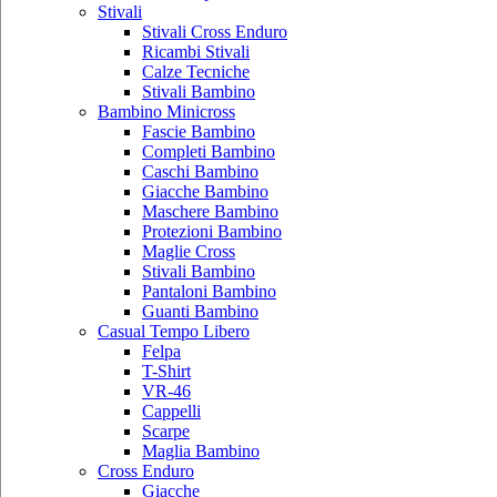
Stivali
Stivali Cross Enduro
Ricambi Stivali
Calze Tecniche
Stivali Bambino
Bambino Minicross
Fascie Bambino
Completi Bambino
Caschi Bambino
Giacche Bambino
Maschere Bambino
Protezioni Bambino
Maglie Cross
Stivali Bambino
Pantaloni Bambino
Guanti Bambino
Casual Tempo Libero
Felpa
T-Shirt
VR-46
Cappelli
Scarpe
Maglia Bambino
Cross Enduro
Giacche