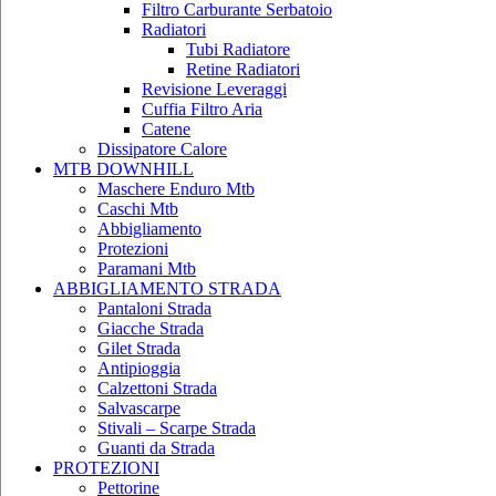
Filtro Carburante Serbatoio
Radiatori
Tubi Radiatore
Retine Radiatori
Revisione Leveraggi
Cuffia Filtro Aria
Catene
Dissipatore Calore
MTB DOWNHILL
Maschere Enduro Mtb
Caschi Mtb
Abbigliamento
Protezioni
Paramani Mtb
ABBIGLIAMENTO STRADA
Pantaloni Strada
Giacche Strada
Gilet Strada
Antipioggia
Calzettoni Strada
Salvascarpe
Stivali – Scarpe Strada
Guanti da Strada
PROTEZIONI
Pettorine