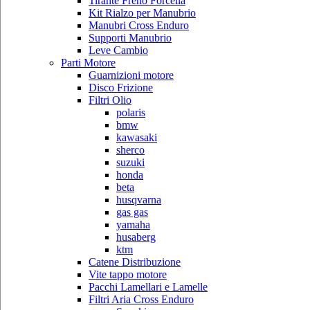
Tirante Freno Forcella
Kit Rialzo per Manubrio
Manubri Cross Enduro
Supporti Manubrio
Leve Cambio
Parti Motore
Guarnizioni motore
Disco Frizione
Filtri Olio
polaris
bmw
kawasaki
sherco
suzuki
honda
beta
husqvarna
gas gas
yamaha
husaberg
ktm
Catene Distribuzione
Vite tappo motore
Pacchi Lamellari e Lamelle
Filtri Aria Cross Enduro