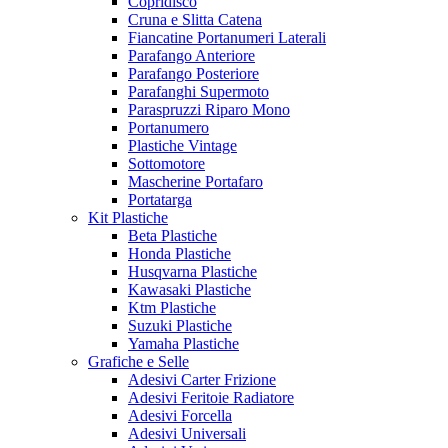
Copridisco
Cruna e Slitta Catena
Fiancatine Portanumeri Laterali
Parafango Anteriore
Parafango Posteriore
Parafanghi Supermoto
Paraspruzzi Riparo Mono
Portanumero
Plastiche Vintage
Sottomotore
Mascherine Portafaro
Portatarga
Kit Plastiche
Beta Plastiche
Honda Plastiche
Husqvarna Plastiche
Kawasaki Plastiche
Ktm Plastiche
Suzuki Plastiche
Yamaha Plastiche
Grafiche e Selle
Adesivi Carter Frizione
Adesivi Feritoie Radiatore
Adesivi Forcella
Adesivi Universali