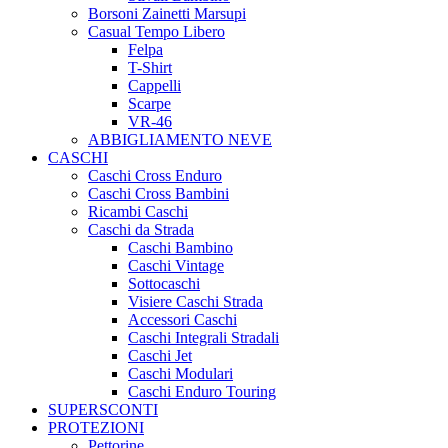
Borsoni Zainetti Marsupi
Casual Tempo Libero
Felpa
T-Shirt
Cappelli
Scarpe
VR-46
ABBIGLIAMENTO NEVE
CASCHI
Caschi Cross Enduro
Caschi Cross Bambini
Ricambi Caschi
Caschi da Strada
Caschi Bambino
Caschi Vintage
Sottocaschi
Visiere Caschi Strada
Accessori Caschi
Caschi Integrali Stradali
Caschi Jet
Caschi Modulari
Caschi Enduro Touring
SUPERSCONTI
PROTEZIONI
Pettorine