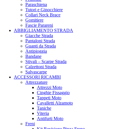
Paraschiena
Tutori e Ginocchiere
Collari Neck Brace
Gomitiere
Fascie Parareni
ABBIGLIAMENTO STRADA
Giacche Strada
Pantaloni Strada
Guanti da Strada
Antipioggia
Bandane
Stivali – Scarpe Strada
Calzettoni Strada
Salvascarpe
ACCESSORI RICAMBI
Attrezzature
Attrezzi Moto
Cinghie Fissaggio
Tappeti Moto
Cavalletti Alzamoto
Taniche
Viteria
Antifurti Moto
Freni
Kit Revisione Pinza Freno