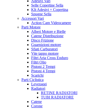
Adesivi Vari
Selle Copertine Sella
KIt Adesivi + Copertina
Spugne Sella
Accessori Vari
Action Cam Videocamere
Parti Motore
Alberi Motore e Bielle
Catene Distribuzione
Disco Frizione
Guarnizioni motore
Sfiati Carburatori
Vite tappo motore
Filtri Aria Cross Enduro
Filtri Olio
Pistoni 2 Tempi
Pistoni 4 Tempi
Scarichi
Parti Ciclistica
Leveraggi
Radiatori
RETINE RADIATORI
TUBI RADIATORE
Catene
Corone