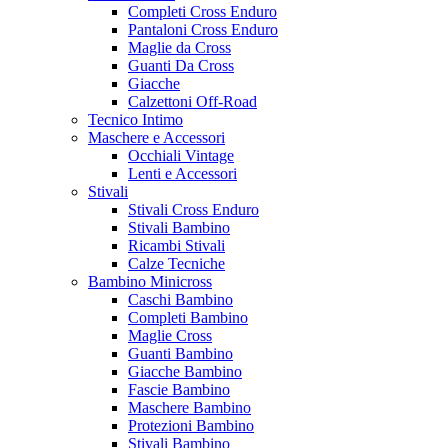
Completi Cross Enduro
Pantaloni Cross Enduro
Maglie da Cross
Guanti Da Cross
Giacche
Calzettoni Off-Road
Tecnico Intimo
Maschere e Accessori
Occhiali Vintage
Lenti e Accessori
Stivali
Stivali Cross Enduro
Stivali Bambino
Ricambi Stivali
Calze Tecniche
Bambino Minicross
Caschi Bambino
Completi Bambino
Maglie Cross
Guanti Bambino
Giacche Bambino
Fascie Bambino
Maschere Bambino
Protezioni Bambino
Stivali Bambino