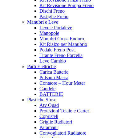
Kit Revisione Pompa Freno
Dischi Freno
Pastiglie Freno
Manubri e Leve
Leve e Portaleve
Manopole
Manubri Cross Enduro
Kit Rialzo per Manubrio
Pedale Freno Post.
Tirante Freno Forcella
Leve Cambio
Parti Elettriche
Carica Batterie
Pulsanti Massa
Contaore – Hour Meter
Candele
BATTERIE
Plastiche Sfuse
Atv Quad
Protezioni Telaio e Carter
Copristeli
Griglie Radiatori
Paramani
Convogliatori Radiatore