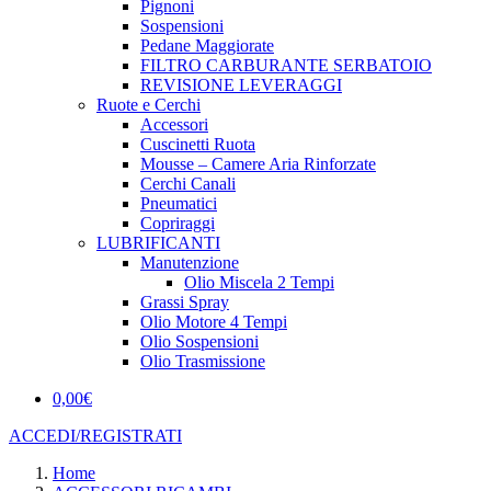
Pignoni
Sospensioni
Pedane Maggiorate
FILTRO CARBURANTE SERBATOIO
REVISIONE LEVERAGGI
Ruote e Cerchi
Accessori
Cuscinetti Ruota
Mousse – Camere Aria Rinforzate
Cerchi Canali
Pneumatici
Copriraggi
LUBRIFICANTI
Manutenzione
Olio Miscela 2 Tempi
Grassi Spray
Olio Motore 4 Tempi
Olio Sospensioni
Olio Trasmissione
0,00
€
ACCEDI/REGISTRATI
Home