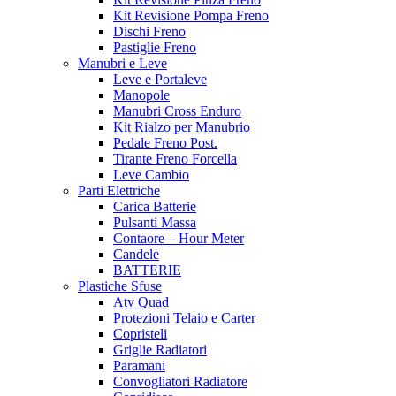
Kit Revisione Pompa Freno
Dischi Freno
Pastiglie Freno
Manubri e Leve
Leve e Portaleve
Manopole
Manubri Cross Enduro
Kit Rialzo per Manubrio
Pedale Freno Post.
Tirante Freno Forcella
Leve Cambio
Parti Elettriche
Carica Batterie
Pulsanti Massa
Contaore – Hour Meter
Candele
BATTERIE
Plastiche Sfuse
Atv Quad
Protezioni Telaio e Carter
Copristeli
Griglie Radiatori
Paramani
Convogliatori Radiatore