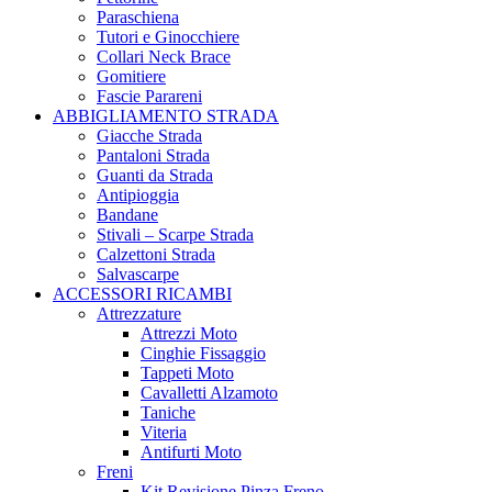
Paraschiena
Tutori e Ginocchiere
Collari Neck Brace
Gomitiere
Fascie Parareni
ABBIGLIAMENTO STRADA
Giacche Strada
Pantaloni Strada
Guanti da Strada
Antipioggia
Bandane
Stivali – Scarpe Strada
Calzettoni Strada
Salvascarpe
ACCESSORI RICAMBI
Attrezzature
Attrezzi Moto
Cinghie Fissaggio
Tappeti Moto
Cavalletti Alzamoto
Taniche
Viteria
Antifurti Moto
Freni
Kit Revisione Pinza Freno