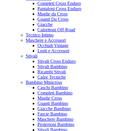
Completi Cross Enduro
Pantaloni Cross Enduro
Maglie da Cross
Guanti Da Cross
Giacche
Calzettoni Off-Road
Tecnico Intimo
Maschere e Accessori
Occhiali Vintage
Lenti e Accessori
Stivali
Stivali Cross Enduro
Stivali Bambino
Ricambi Stivali
Calze Tecniche
Bambino Minicross
Caschi Bambino
Completi Bambino
Maglie Cross
Guanti Bambino
Giacche Bambino
Fascie Bambino
Maschere Bambino
Protezioni Bambino
Stivali Bambino