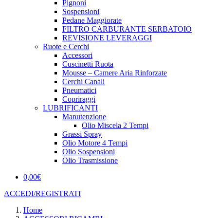
Pignoni
Sospensioni
Pedane Maggiorate
FILTRO CARBURANTE SERBATOIO
REVISIONE LEVERAGGI
Ruote e Cerchi
Accessori
Cuscinetti Ruota
Mousse – Camere Aria Rinforzate
Cerchi Canali
Pneumatici
Copriraggi
LUBRIFICANTI
Manutenzione
Olio Miscela 2 Tempi
Grassi Spray
Olio Motore 4 Tempi
Olio Sospensioni
Olio Trasmissione
0,00
€
ACCEDI/REGISTRATI
Home