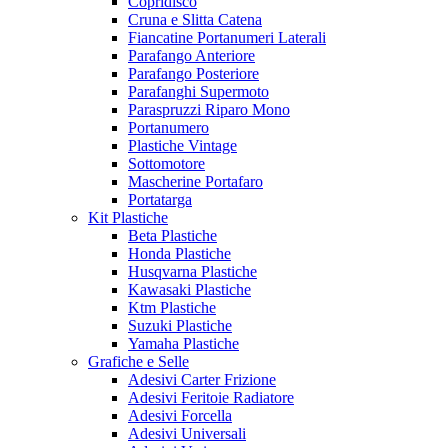
Copridisco
Cruna e Slitta Catena
Fiancatine Portanumeri Laterali
Parafango Anteriore
Parafango Posteriore
Parafanghi Supermoto
Paraspruzzi Riparo Mono
Portanumero
Plastiche Vintage
Sottomotore
Mascherine Portafaro
Portatarga
Kit Plastiche
Beta Plastiche
Honda Plastiche
Husqvarna Plastiche
Kawasaki Plastiche
Ktm Plastiche
Suzuki Plastiche
Yamaha Plastiche
Grafiche e Selle
Adesivi Carter Frizione
Adesivi Feritoie Radiatore
Adesivi Forcella
Adesivi Universali