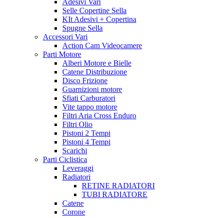
Adesivi Vari
Selle Copertine Sella
KIt Adesivi + Copertina
Spugne Sella
Accessori Vari
Action Cam Videocamere
Parti Motore
Alberi Motore e Bielle
Catene Distribuzione
Disco Frizione
Guarnizioni motore
Sfiati Carburatori
Vite tappo motore
Filtri Aria Cross Enduro
Filtri Olio
Pistoni 2 Tempi
Pistoni 4 Tempi
Scarichi
Parti Ciclistica
Leveraggi
Radiatori
RETINE RADIATORI
TUBI RADIATORE
Catene
Corone