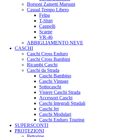
Borsoni Zainetti Marsupi
Casual Tempo Libero
Felpa
T-Shirt
Cappelli
Scarpe
VR-46
ABBIGLIAMENTO NEVE
CASCHI
Caschi Cross Enduro
Caschi Cross Bambini
Ricambi Caschi
Caschi da Strada
Caschi Bambino
Caschi Vintage
Sottocaschi
Visiere Caschi Strada
Accessori Caschi
Caschi Integrali Stradali
Caschi Jet
Caschi Modulari
Caschi Enduro Touring
SUPERSCONTI
PROTEZIONI
Pettorine