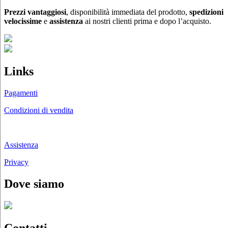
opzioni
Prezzi vantaggiosi
, disponibilità immediata del prodotto,
spedizioni
possono
velocissime
e
assistenza
ai nostri clienti prima e dopo l’acquisto.
essere
scelte
nella
pagina
del
Links
prodotto
Pagamenti
Condizioni di vendita
Chi siamo
Assistenza
Privacy
Dove siamo
Contatti