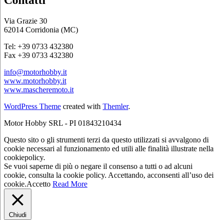
Via Grazie 30
62014 Corridonia (MC)
Tel: +39 0733 432380
Fax +39 0733 432380
info@motorhobby.it
www.motorhobby.it
www.mascheremoto.it
WordPress Theme
created with
Themler
.
Motor Hobby SRL - PI 01843210434
Questo sito o gli strumenti terzi da questo utilizzati si avvalgono di
cookie necessari al funzionamento ed utili alle finalità illustrate nella
cookiepolicy.
Se vuoi saperne di più o negare il consenso a tutti o ad alcuni
cookie, consulta la cookie policy. Accettando, acconsenti all’uso dei
cookie.
Accetto
Read More
Chiudi