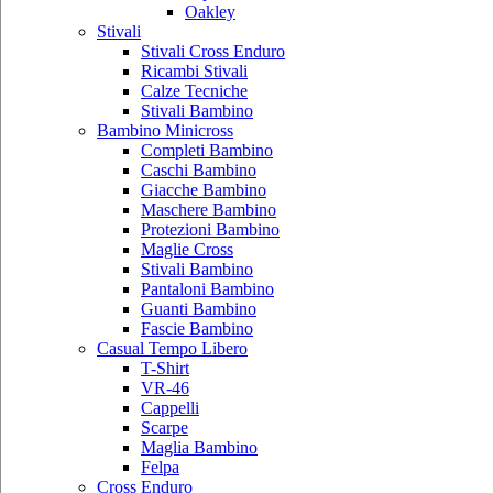
Oakley
Stivali
Stivali Cross Enduro
Ricambi Stivali
Calze Tecniche
Stivali Bambino
Bambino Minicross
Completi Bambino
Caschi Bambino
Giacche Bambino
Maschere Bambino
Protezioni Bambino
Maglie Cross
Stivali Bambino
Pantaloni Bambino
Guanti Bambino
Fascie Bambino
Casual Tempo Libero
T-Shirt
VR-46
Cappelli
Scarpe
Maglia Bambino
Felpa
Cross Enduro