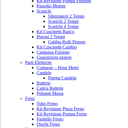
Kit Revisione Pompa Frizione
Paraolio Motore
Scarichi
Silenziatori 2 Tempi
Scarichi 2 Tempi
Scarichi 4 Tempi
Kit Cuscinetti Banco
Pistoni 2 Tempi
Gabbia Rulli Pistone
Kit Cuscinetti Cambio
Campana Frizione
Guarnizioni motore
Parti Elettriche
Contaore – Hour Meter
Candele
Pipetta Candela
Batterie
Carica Batterie
Pulsanti Massa
Freni
Tubo Freno
Kit Revisione Pinza Freno
Kit Revisione Pompa Freno
Pastiglie Freno
Dischi Freno