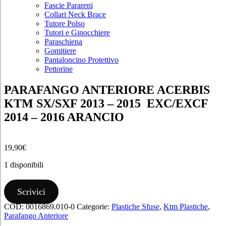
Fascie Parareni
Collari Neck Brace
Tutore Polso
Tutori e Ginocchiere
Paraschiena
Gomitiere
Pantaloncino Protettivo
Pettorine
PARAFANGO ANTERIORE ACERBIS
KTM SX/SXF 2013 – 2015 EXC/EXCF
2014 – 2016 ARANCIO
19,90
€
1 disponibili
PARAFANGO
ANTERIORE
Scrivici
ACERBIS
COD:
0016869.010-0
Categorie:
Plastiche Sfuse
,
Ktm Plastiche
,
KTM
Parafango Anteriore
SX/SXF