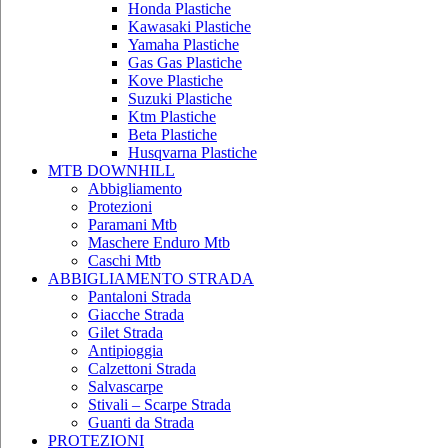
Honda Plastiche
Kawasaki Plastiche
Yamaha Plastiche
Gas Gas Plastiche
Kove Plastiche
Suzuki Plastiche
Ktm Plastiche
Beta Plastiche
Husqvarna Plastiche
MTB DOWNHILL
Abbigliamento
Protezioni
Paramani Mtb
Maschere Enduro Mtb
Caschi Mtb
ABBIGLIAMENTO STRADA
Pantaloni Strada
Giacche Strada
Gilet Strada
Antipioggia
Calzettoni Strada
Salvascarpe
Stivali – Scarpe Strada
Guanti da Strada
PROTEZIONI