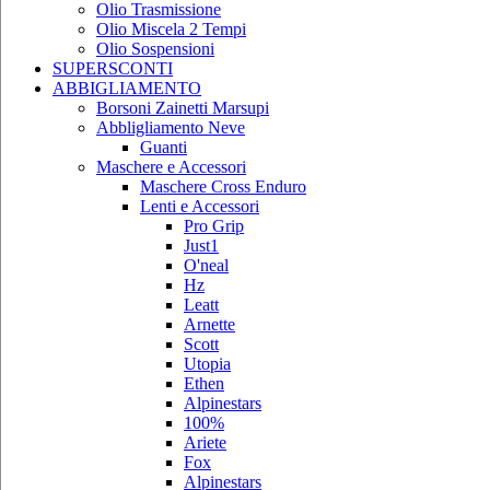
Olio Trasmissione
Olio Miscela 2 Tempi
Olio Sospensioni
SUPERSCONTI
ABBIGLIAMENTO
Borsoni Zainetti Marsupi
Abbligliamento Neve
Guanti
Maschere e Accessori
Maschere Cross Enduro
Lenti e Accessori
Pro Grip
Just1
O'neal
Hz
Leatt
Arnette
Scott
Utopia
Ethen
Alpinestars
100%
Ariete
Fox
Alpinestars