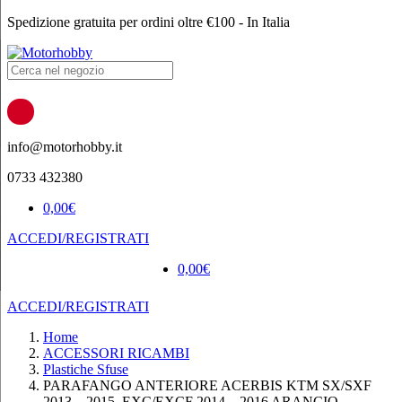
Spedizione gratuita per ordini oltre €100 - In Italia
Products
search
info@motorhobby.it
0733 432380
0,00
€
ACCEDI/REGISTRATI
0,00
€
ACCEDI/REGISTRATI
Home
ACCESSORI RICAMBI
Plastiche Sfuse
PARAFANGO ANTERIORE ACERBIS KTM SX/SXF
2013 – 2015 EXC/EXCF 2014 – 2016 ARANCIO