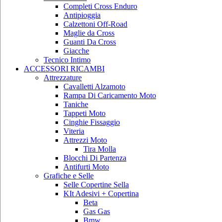
Completi Cross Enduro
Antipioggia
Calzettoni Off-Road
Maglie da Cross
Guanti Da Cross
Giacche
Tecnico Intimo
ACCESSORI RICAMBI
Attrezzature
Cavalletti Alzamoto
Rampa Di Caricamento Moto
Taniche
Tappeti Moto
Cinghie Fissaggio
Viteria
Attrezzi Moto
Tira Molla
Blocchi Di Partenza
Antifurti Moto
Grafiche e Selle
Selle Copertine Sella
KIt Adesivi + Copertina
Beta
Gas Gas
Bmw