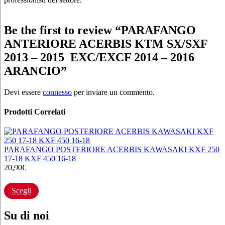
Be the first to review “PARAFANGO
ANTERIORE ACERBIS KTM SX/SXF
2013 – 2015 EXC/EXCF 2014 – 2016
ARANCIO”
Devi essere
connesso
per inviare un commento.
Prodotti Correlati
PARAFANGO POSTERIORE ACERBIS KAWASAKI KXF 250
17-18 KXF 450 16-18
20,90
€
Questo
prodotto
Scegli
ha
più
varianti.
Su di noi
Le