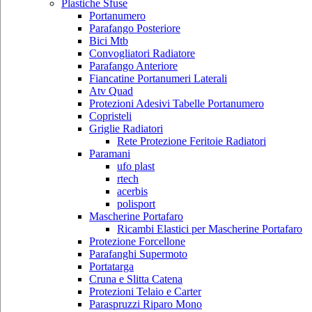
Plastiche Sfuse
Portanumero
Parafango Posteriore
Bici Mtb
Convogliatori Radiatore
Parafango Anteriore
Fiancatine Portanumeri Laterali
Atv Quad
Protezioni Adesivi Tabelle Portanumero
Copristeli
Griglie Radiatori
Rete Protezione Feritoie Radiatori
Paramani
ufo plast
rtech
acerbis
polisport
Mascherine Portafaro
Ricambi Elastici per Mascherine Portafaro
Protezione Forcellone
Parafanghi Supermoto
Portatarga
Cruna e Slitta Catena
Protezioni Telaio e Carter
Paraspruzzi Riparo Mono