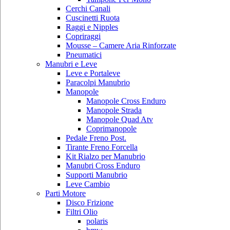
Cerchi Canali
Cuscinetti Ruota
Raggi e Nipples
Copriraggi
Mousse – Camere Aria Rinforzate
Pneumatici
Manubri e Leve
Leve e Portaleve
Paracolpi Manubrio
Manopole
Manopole Cross Enduro
Manopole Strada
Manopole Quad Atv
Coprimanopole
Pedale Freno Post.
Tirante Freno Forcella
Kit Rialzo per Manubrio
Manubri Cross Enduro
Supporti Manubrio
Leve Cambio
Parti Motore
Disco Frizione
Filtri Olio
polaris