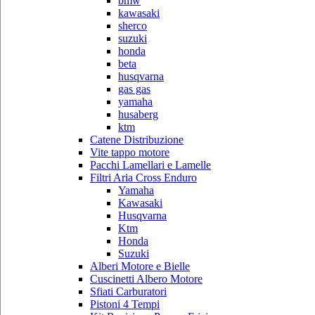
bmw
kawasaki
sherco
suzuki
honda
beta
husqvarna
gas gas
yamaha
husaberg
ktm
Catene Distribuzione
Vite tappo motore
Pacchi Lamellari e Lamelle
Filtri Aria Cross Enduro
Yamaha
Kawasaki
Husqvarna
Ktm
Honda
Suzuki
Alberi Motore e Bielle
Cuscinetti Albero Motore
Sfiati Carburatori
Pistoni 4 Tempi