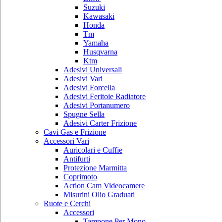
Suzuki
Kawasaki
Honda
Tm
Yamaha
Husqvarna
Ktm
Adesivi Universali
Adesivi Vari
Adesivi Forcella
Adesivi Feritoie Radiatore
Adesivi Portanumero
Spugne Sella
Adesivi Carter Frizione
Cavi Gas e Frizione
Accessori Vari
Auricolari e Cuffie
Antifurti
Protezione Marmitta
Coprimoto
Action Cam Videocamere
Misurini Olio Graduati
Ruote e Cerchi
Accessori
Tampone Per Mono