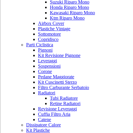
Suzuki Riparo Mono
Honda Riparo Mono
Kawasaki Riparo Mono
Ktm Riparo Mono
Airbox Cover
Plastiche Vintage
Sottomotore
Copridisco
Parti Ciclistica
Pignoni
Kit Revisione Pignone
Leveraggi
Sospensioni
Corone
Pedane Maggiorate
Kit Cuscinetti Sterzo
Filtro Carburante Serbatoio
Radiatori
Tubi Radiatore
Retine Radiatori
Revisione Leveraggi
Cuffia Filtro Aria
Catene
Dissipatore Calore
Kit Plastiche