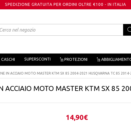
SPEDIZIONE GRATUITA PER ORDINI OLTRE €100 - IN ITALIA
oducts
arch
SUPERSCONTI
CASCHI
PROTEZIONI
ABBIGLIAMENT
NE IN ACCIAIO MOTO MASTER KTM SX 85 2004-2021 HUSQVARNA TC 85 2014-
N ACCIAIO MOTO MASTER KTM SX 85 20
14,90
€