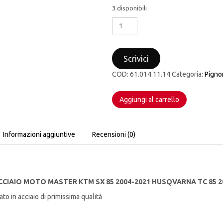
3 disponibili
PIGNONE
IN
ACCIAIO
MOTO
Scrivici
MASTER
KTM
COD:
61.014.11.14
Categoria:
Pigno
SX
85
Aggiungi al carrello
2004-
2021
HUSQVARNA
TC
Informazioni aggiuntive
Recensioni (0)
85
2014-
2021
Z14
quantità
CCIAIO MOTO MASTER KTM SX 85 2004-2021 HUSQVARNA TC 85 2
to in acciaio di primissima qualità