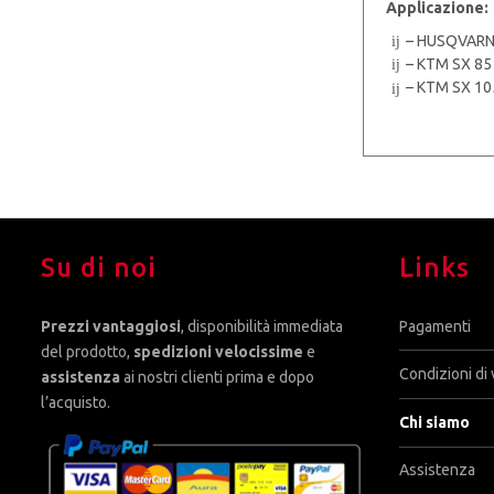
Applicazione:
– HUSQVARNA
– KTM SX 85
– KTM SX 10
Su di noi
Links
Prezzi vantaggiosi
, disponibilità immediata
Pagamenti
del prodotto,
spedizioni velocissime
e
Condizioni di 
assistenza
ai nostri clienti prima e dopo
l’acquisto.
Chi siamo
Assistenza