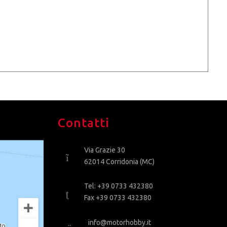
Contatti
Via Grazie 30
62014 Corridonia (MC)
Tel: +39 0733 432380
Fax +39 0733 432380
info@motorhobby.it