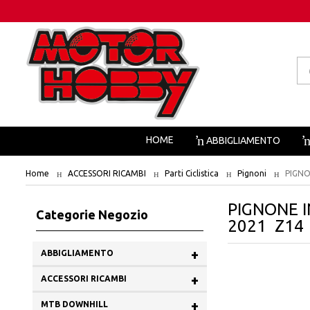
Pr
se
HOME
ABBIGLIAMENTO
Home
ACCESSORI RICAMBI
Parti Ciclistica
Pignoni
PIGNO
PIGNONE I
Categorie Negozio
2021 Z14
+
ABBIGLIAMENTO
+
ACCESSORI RICAMBI
+
MTB DOWNHILL