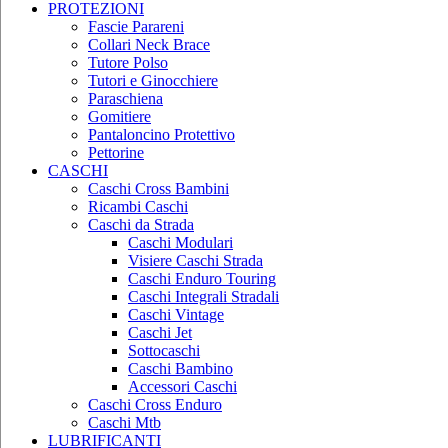
PROTEZIONI
Fascie Parareni
Collari Neck Brace
Tutore Polso
Tutori e Ginocchiere
Paraschiena
Gomitiere
Pantaloncino Protettivo
Pettorine
CASCHI
Caschi Cross Bambini
Ricambi Caschi
Caschi da Strada
Caschi Modulari
Visiere Caschi Strada
Caschi Enduro Touring
Caschi Integrali Stradali
Caschi Vintage
Caschi Jet
Sottocaschi
Caschi Bambino
Accessori Caschi
Caschi Cross Enduro
Caschi Mtb
LUBRIFICANTI