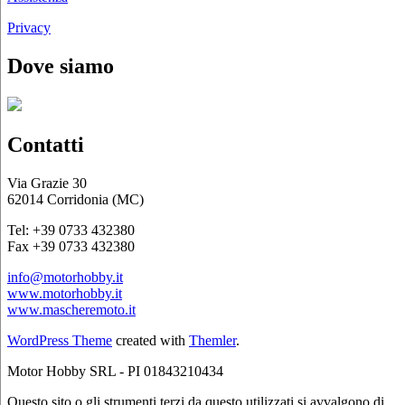
Privacy
Dove siamo
Contatti
Via Grazie 30
62014 Corridonia (MC)
Tel: +39 0733 432380
Fax +39 0733 432380
info@motorhobby.it
www.motorhobby.it
www.mascheremoto.it
WordPress Theme
created with
Themler
.
Motor Hobby SRL - PI 01843210434
Questo sito o gli strumenti terzi da questo utilizzati si avvalgono di