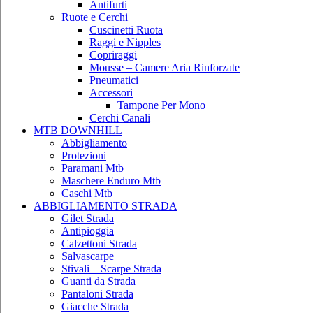
Antifurti
Ruote e Cerchi
Cuscinetti Ruota
Raggi e Nipples
Copriraggi
Mousse – Camere Aria Rinforzate
Pneumatici
Accessori
Tampone Per Mono
Cerchi Canali
MTB DOWNHILL
Abbigliamento
Protezioni
Paramani Mtb
Maschere Enduro Mtb
Caschi Mtb
ABBIGLIAMENTO STRADA
Gilet Strada
Antipioggia
Calzettoni Strada
Salvascarpe
Stivali – Scarpe Strada
Guanti da Strada
Pantaloni Strada
Giacche Strada