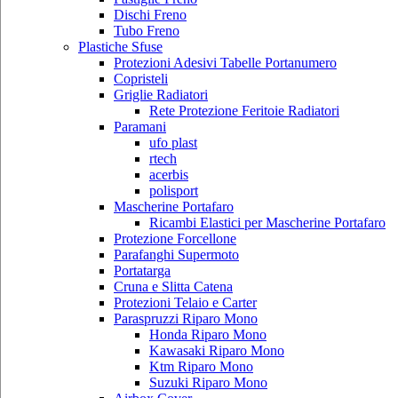
Dischi Freno
Tubo Freno
Plastiche Sfuse
Protezioni Adesivi Tabelle Portanumero
Copristeli
Griglie Radiatori
Rete Protezione Feritoie Radiatori
Paramani
ufo plast
rtech
acerbis
polisport
Mascherine Portafaro
Ricambi Elastici per Mascherine Portafaro
Protezione Forcellone
Parafanghi Supermoto
Portatarga
Cruna e Slitta Catena
Protezioni Telaio e Carter
Paraspruzzi Riparo Mono
Honda Riparo Mono
Kawasaki Riparo Mono
Ktm Riparo Mono
Suzuki Riparo Mono