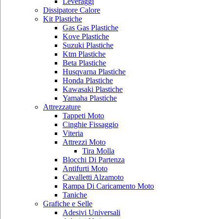
Leveraggi
Dissipatore Calore
Kit Plastiche
Gas Gas Plastiche
Kove Plastiche
Suzuki Plastiche
Ktm Plastiche
Beta Plastiche
Husqvarna Plastiche
Honda Plastiche
Kawasaki Plastiche
Yamaha Plastiche
Attrezzature
Tappeti Moto
Cinghie Fissaggio
Viteria
Attrezzi Moto
Tira Molla
Blocchi Di Partenza
Antifurti Moto
Cavalletti Alzamoto
Rampa Di Caricamento Moto
Taniche
Grafiche e Selle
Adesivi Universali