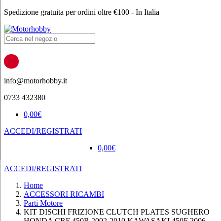
Spedizione gratuita per ordini oltre €100 - In Italia
Products
search
info@motorhobby.it
0733 432380
0,00
€
ACCEDI/REGISTRATI
0,00
€
ACCEDI/REGISTRATI
Home
ACCESSORI RICAMBI
Parti Motore
KIT DISCHI FRIZIONE CLUTCH PLATES SUGHERO
HONDA CRF 450R 2002-2010 KAWASAKI 450F 2006-