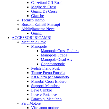
Calzettoni Off-Road
Maglie da Cross
Guanti Da Cross
Giacche
Tecnico Intimo
Borsoni Zainetti Marsupi
Abbligliamento Neve
Guanti
ACCESSORI RICAMBI
Manubri e Leve
Manopole
Manopole Cross Enduro
Manopole Strada
Manopole Quad Atv
Coprimanopole
Pedale Freno Post.
Tirante Freno Forcella
Kit Rialzo per Manubrio
Manubri Cross Enduro
Supporti Manubrio
Leve Cambio
Leve e Portaleve
Paracolpi Manubrio
Parti Motore
Vite tappo motore