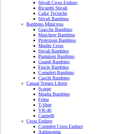
Stivali Cross Enduro
Ricambi Stivali
Calze Tecniche
Stivali Bambino
Bambino Minicross
Giacche Bambino
Maschere Bambino
Protezioni Bambino
Maglie Cross
Stivali Bambino
Pantaloni Bambino
Guanti Bambino
Fascie Bambino
Completi Bambino
Caschi Bambino
Casual Tempo Libero
Scarpe
Maglia Bambino
Felpa
T-Shirt
VR-46
Cappelli
Cross Enduro
Completi Cross Enduro
Antipioggia