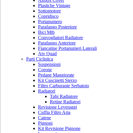
Airbox Cover
Plastiche Vintage
Sottomotore
Copridisco
Portanumero
Parafango Posteriore
Bici Mtb
Convogliatori Radiatore
Parafango Anteriore
Fiancatine Portanumeri Laterali
Atv Quad
Parti Ciclistica
Sospensioni
Corone
Pedane Maggiorate
Kit Cuscinetti Sterzo
Filtro Carburante Serbatoio
Radiatori
Tubi Radiatore
Retine Radiatori
Revisione Leveraggi
Cuffia Filtro Aria
Catene
Pignoni
Kit Revisione Pignone