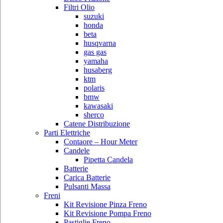
Filtri Olio
suzuki
honda
beta
husqvarna
gas gas
yamaha
husaberg
ktm
polaris
bmw
kawasaki
sherco
Catene Distribuzione
Parti Elettriche
Contaore – Hour Meter
Candele
Pipetta Candela
Batterie
Carica Batterie
Pulsanti Massa
Freni
Kit Revisione Pinza Freno
Kit Revisione Pompa Freno
Pastiglie Freno