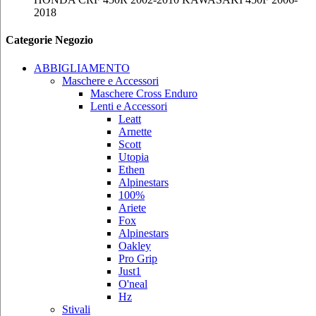
2018
Categorie Negozio
ABBIGLIAMENTO
Maschere e Accessori
Maschere Cross Enduro
Lenti e Accessori
Leatt
Arnette
Scott
Utopia
Ethen
Alpinestars
100%
Ariete
Fox
Alpinestars
Oakley
Pro Grip
Just1
O'neal
Hz
Stivali