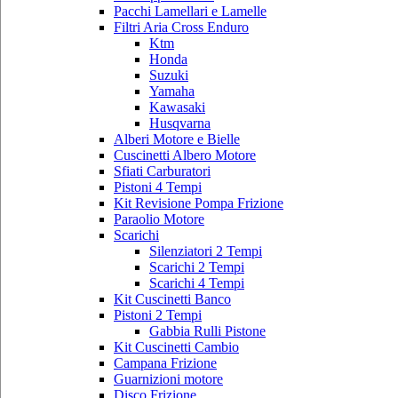
Pacchi Lamellari e Lamelle
Filtri Aria Cross Enduro
Ktm
Honda
Suzuki
Yamaha
Kawasaki
Husqvarna
Alberi Motore e Bielle
Cuscinetti Albero Motore
Sfiati Carburatori
Pistoni 4 Tempi
Kit Revisione Pompa Frizione
Paraolio Motore
Scarichi
Silenziatori 2 Tempi
Scarichi 2 Tempi
Scarichi 4 Tempi
Kit Cuscinetti Banco
Pistoni 2 Tempi
Gabbia Rulli Pistone
Kit Cuscinetti Cambio
Campana Frizione
Guarnizioni motore
Disco Frizione