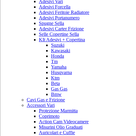
Adesivi Vari
Adesivi Forcella
Adesivi Feritoie Radiatore
Adesivi Portanumero
Spugne Sella
Adesivi Carter Frizione
Selle Copertine Sella
KIt Adesivi + Copertina
Suzuki
Kawasaki
Honda
Tm
Yamaha
Husqvarna
Ktm
Beta
Gas Gas
Bmw
Cavi Gas e Frizione
Accessori Vari
Protezione Marmitta
Coprimoto
Action Cam Videocamere
Misurini Olio Graduati
Auricolari e Cuffie