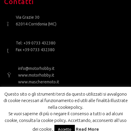
Contatti
Via Grazie 30
62014 Corridonia (MC)
Tel: +39 0733 432380
Fax +39 0733 432380
info@motorhobby.it
www.motorhobby.it
www.mascheremoto.it
Questo sito o gli strumenti terzi da questo utilizzati si avvalgono
di cookie necessari al funzionamento ed utili alle finalità illustrate
nella cookiepolicy.
Se vuoi saperne di più o negare il consenso a tutti o ad alcuni
cookie, consulta la cookie policy. Accettando, acconsenti all’uso
MOTOR HOBBY SRL - PI 01843210434
dei cookie.
Read More
Accetto