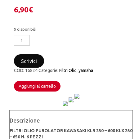
6,90
€
9 disponibili
FILTRO
OLIO
PUROLATOR
KAWASAKI
Scrivici
KLR
250
COD:
16824
Categorie:
Filtri Olio
,
yamaha
–
600
Aggiungi al carrello
KLX
250
–
650
N.6
PEZZI
Descrizione
quantità
FILTRI OLIO PUROLATOR KAWASAKI KLR 250 – 600 KLX 250
– 650 N. 6 PEZZI