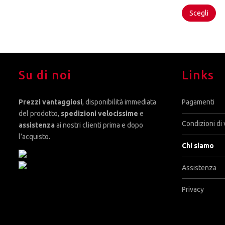
pr
Scegli
ha
pi
var
Le
op
po
Su di noi
Links
es
sc
ne
Prezzi vantaggiosi
, disponibilità immediata
Pagamenti
pa
del prodotto,
spedizioni velocissime
e
de
Condizioni di 
assistenza
ai nostri clienti prima e dopo
pr
l’acquisto.
Chi siamo
Assistenza
Privacy