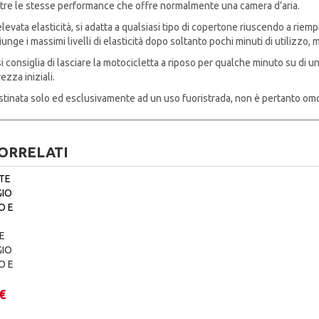
tre le stesse performance che offre normalmente una camera d’aria.
elevata elasticità, si adatta a qualsiasi tipo di copertone riuscendo a riem
nge i massimi livelli di elasticità dopo soltanto pochi minuti di utilizzo, 
 si consiglia di lasciare la motocicletta a riposo per qualche minuto su di 
ezza iniziali.
tinata solo ed esclusivamente ad un uso fuoristrada, non è pertanto omo
ORRELATI
E
GIO
O E
Fascia
€
di
esto