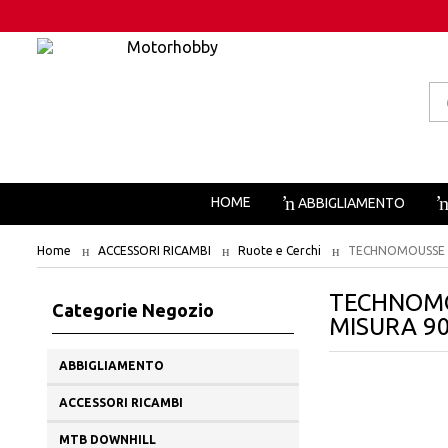
Pr
se
HOME
ABBIGLIAMENTO
Home
ACCESSORI RICAMBI
Ruote e Cerchi
TECHNOMOUSSE M
TECHNOMO
Categorie Negozio
MISURA 90
ABBIGLIAMENTO
ACCESSORI RICAMBI
MTB DOWNHILL