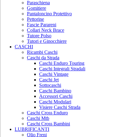
Paraschiena
Gomitiere
Pantaloncino Protettivo
Pettorine
Fascie Parareni
Collari Neck Brace
Tutore Polso
Tutori e Ginocchiere
CASCHI
Ricambi Caschi
Caschi da Strada
Caschi Enduro Touring
Caschi Integrali Stradali
Caschi Vintage
Caschi Jet
Sottocaschi
Caschi Bambino
Accessori Caschi
Caschi Modulari
Visiere Caschi Strada
Caschi Cross Enduro
Caschi Mtb
Caschi Cross Bambini
LUBRIFICANTI
Olio Freni