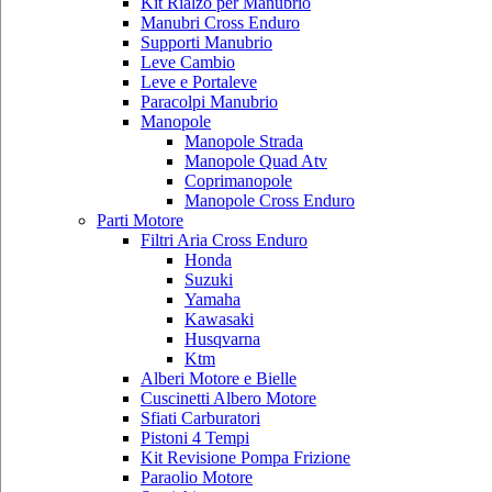
Kit Rialzo per Manubrio
Manubri Cross Enduro
Supporti Manubrio
Leve Cambio
Leve e Portaleve
Paracolpi Manubrio
Manopole
Manopole Strada
Manopole Quad Atv
Coprimanopole
Manopole Cross Enduro
Parti Motore
Filtri Aria Cross Enduro
Honda
Suzuki
Yamaha
Kawasaki
Husqvarna
Ktm
Alberi Motore e Bielle
Cuscinetti Albero Motore
Sfiati Carburatori
Pistoni 4 Tempi
Kit Revisione Pompa Frizione
Paraolio Motore