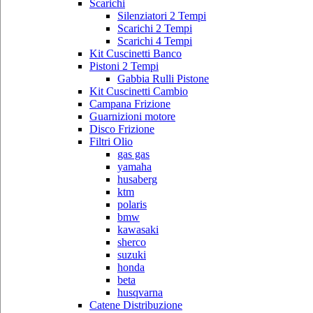
Scarichi
Silenziatori 2 Tempi
Scarichi 2 Tempi
Scarichi 4 Tempi
Kit Cuscinetti Banco
Pistoni 2 Tempi
Gabbia Rulli Pistone
Kit Cuscinetti Cambio
Campana Frizione
Guarnizioni motore
Disco Frizione
Filtri Olio
gas gas
yamaha
husaberg
ktm
polaris
bmw
kawasaki
sherco
suzuki
honda
beta
husqvarna
Catene Distribuzione