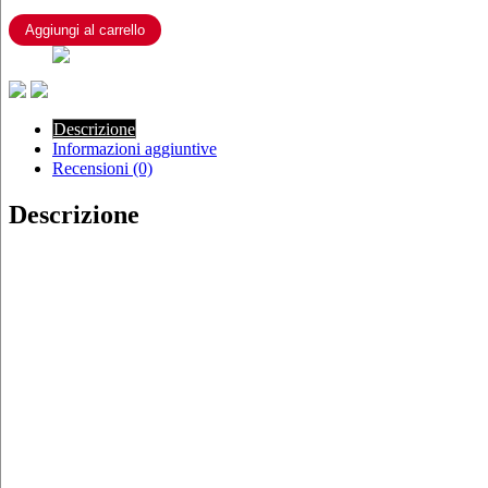
LUNAR
ANTERIORE
Aggiungi al carrello
CROSS
ENDURO
MISURA
90/90/21
–
Descrizione
80/100/21
Informazioni aggiuntive
quantità
Recensioni (0)
Descrizione