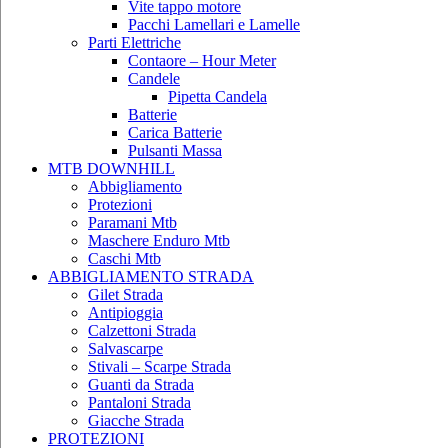
Vite tappo motore
Pacchi Lamellari e Lamelle
Parti Elettriche
Contaore – Hour Meter
Candele
Pipetta Candela
Batterie
Carica Batterie
Pulsanti Massa
MTB DOWNHILL
Abbigliamento
Protezioni
Paramani Mtb
Maschere Enduro Mtb
Caschi Mtb
ABBIGLIAMENTO STRADA
Gilet Strada
Antipioggia
Calzettoni Strada
Salvascarpe
Stivali – Scarpe Strada
Guanti da Strada
Pantaloni Strada
Giacche Strada
PROTEZIONI