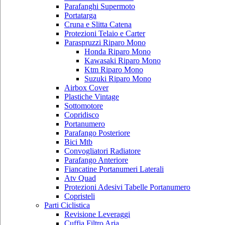
Parafanghi Supermoto
Portatarga
Cruna e Slitta Catena
Protezioni Telaio e Carter
Paraspruzzi Riparo Mono
Honda Riparo Mono
Kawasaki Riparo Mono
Ktm Riparo Mono
Suzuki Riparo Mono
Airbox Cover
Plastiche Vintage
Sottomotore
Copridisco
Portanumero
Parafango Posteriore
Bici Mtb
Convogliatori Radiatore
Parafango Anteriore
Fiancatine Portanumeri Laterali
Atv Quad
Protezioni Adesivi Tabelle Portanumero
Copristeli
Parti Ciclistica
Revisione Leveraggi
Cuffia Filtro Aria