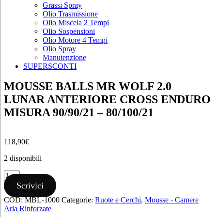
Grassi Spray
Olio Trasmissione
Olio Miscela 2 Tempi
Olio Sospensioni
Olio Motore 4 Tempi
Olio Spray
Manutenzione
SUPERSCONTI
MOUSSE BALLS MR WOLF 2.0
LUNAR ANTERIORE CROSS ENDURO
MISURA 90/90/21 – 80/100/21
118,90
€
2 disponibili
MOUSSE
BALLS
Scrivici
MR
COD:
MBL-1000
Categorie:
Ruote e Cerchi
,
Mousse - Camere
WOLF
Aria Rinforzate
2.0