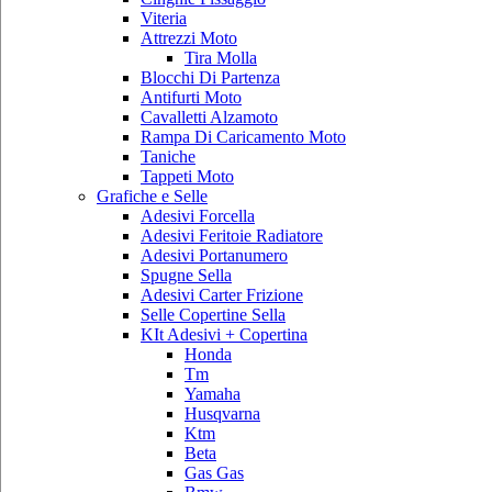
Viteria
Attrezzi Moto
Tira Molla
Blocchi Di Partenza
Antifurti Moto
Cavalletti Alzamoto
Rampa Di Caricamento Moto
Taniche
Tappeti Moto
Grafiche e Selle
Adesivi Forcella
Adesivi Feritoie Radiatore
Adesivi Portanumero
Spugne Sella
Adesivi Carter Frizione
Selle Copertine Sella
KIt Adesivi + Copertina
Honda
Tm
Yamaha
Husqvarna
Ktm
Beta
Gas Gas