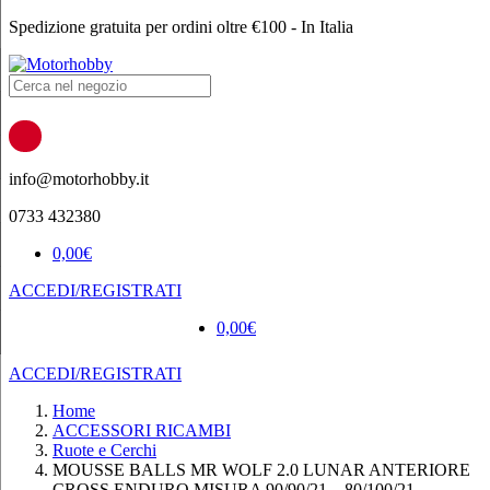
Spedizione gratuita per ordini oltre €100 - In Italia
Products
search
info@motorhobby.it
0733 432380
0,00
€
ACCEDI/REGISTRATI
0,00
€
ACCEDI/REGISTRATI
Home
ACCESSORI RICAMBI
Ruote e Cerchi
MOUSSE BALLS MR WOLF 2.0 LUNAR ANTERIORE
CROSS ENDURO MISURA 90/90/21 – 80/100/21