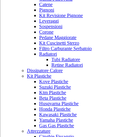
Catene
Pignoni
Kit Revisione Pignone
Leveraggi
Sospensioni
Corone
Pedane Maggiorate
Kit Cuscinetti Sterzo
Filtro Carburante Serbatoio
Radiatori
Tubi Radiatore
Retine Radiatori
Dissipatore Calore
Kit Plastiche
Kove Plastiche
Suzuki Plastiche
Ktm Plastiche
Beta Plastiche
Husqvarna Plastiche
Honda Plastiche
Kawasaki Plastiche
Yamaha Plastiche
Gas Gas Plastiche
Attrezzature
Cinghie Fissaggio