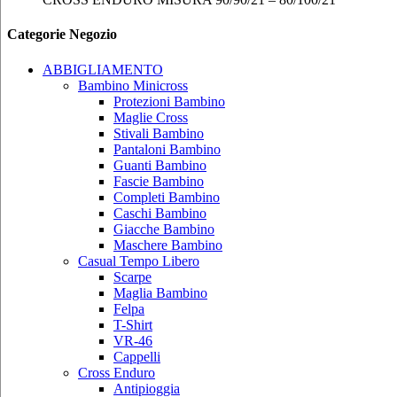
Categorie Negozio
ABBIGLIAMENTO
Bambino Minicross
Protezioni Bambino
Maglie Cross
Stivali Bambino
Pantaloni Bambino
Guanti Bambino
Fascie Bambino
Completi Bambino
Caschi Bambino
Giacche Bambino
Maschere Bambino
Casual Tempo Libero
Scarpe
Maglia Bambino
Felpa
T-Shirt
VR-46
Cappelli
Cross Enduro
Antipioggia