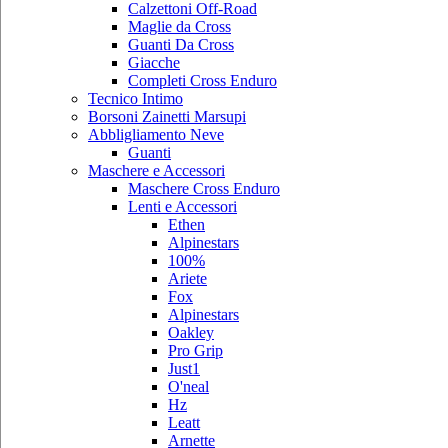
Calzettoni Off-Road
Maglie da Cross
Guanti Da Cross
Giacche
Completi Cross Enduro
Tecnico Intimo
Borsoni Zainetti Marsupi
Abbligliamento Neve
Guanti
Maschere e Accessori
Maschere Cross Enduro
Lenti e Accessori
Ethen
Alpinestars
100%
Ariete
Fox
Alpinestars
Oakley
Pro Grip
Just1
O'neal
Hz
Leatt
Arnette