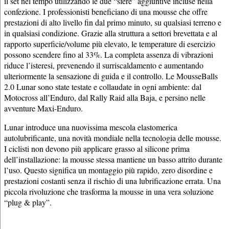
il set nel tempo utilizzando le due “sfere” aggiuntive incluse nella
confezione. I professionisti beneficiano di una mousse che offre
prestazioni di alto livello fin dal primo minuto, su qualsiasi terreno e
in qualsiasi condizione. Grazie alla struttura a settori brevettata e al
rapporto superficie/volume più elevato, le temperature di esercizio
possono scendere fino al 33%. La completa assenza di vibrazioni
riduce l’isteresi, prevenendo il surriscaldamento e aumentando
ulteriormente la sensazione di guida e il controllo. Le MousseBalls
2.0 Lunar sono state testate e collaudate in ogni ambiente: dal
Motocross all’Enduro, dal Rally Raid alla Baja, e persino nelle
avventure Maxi-Enduro.
Lunar introduce una nuovissima mescola elastomerica
autolubrificante, una novità mondiale nella tecnologia delle mousse.
I ciclisti non devono più applicare grasso al silicone prima
dell’installazione: la mousse stessa mantiene un basso attrito durante
l’uso. Questo significa un montaggio più rapido, zero disordine e
prestazioni costanti senza il rischio di una lubrificazione errata. Una
piccola rivoluzione che trasforma la mousse in una vera soluzione
“plug & play”.