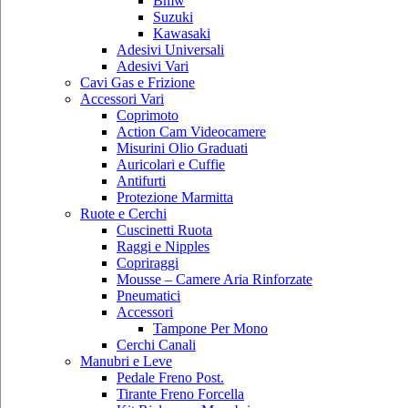
Bmw
Suzuki
Kawasaki
Adesivi Universali
Adesivi Vari
Cavi Gas e Frizione
Accessori Vari
Coprimoto
Action Cam Videocamere
Misurini Olio Graduati
Auricolari e Cuffie
Antifurti
Protezione Marmitta
Ruote e Cerchi
Cuscinetti Ruota
Raggi e Nipples
Copriraggi
Mousse – Camere Aria Rinforzate
Pneumatici
Accessori
Tampone Per Mono
Cerchi Canali
Manubri e Leve
Pedale Freno Post.
Tirante Freno Forcella