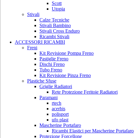
Scott
Utopia
Stivali
Calze Tecniche
Stivali Bambino
Stivali Cross Enduro
Ricambi Stivali
ACCESSORI RICAMBI
Freni
Kit Revisione Pompa Freno
Pastiglie Freno
Dischi Freno
Tubo Freno
Kit Revisione Pinza Freno
Plastiche Sfuse
Griglie Radiatori
Rete Protezione Feritoie Radiatori
Paramani
rtech
acerbis
polisport
ufo plast
Mascherine Portafaro
Ricambi Elastici per Mascherine Portafaro
Protezione Forcellone