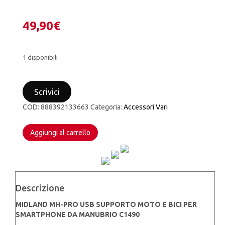
49,90
€
1 disponibili
MIDLAND
MH-
Scrivici
PRO
USB
COD:
888392133663
Categoria:
Accessori Vari
SUPPORTO
MOTO
E
Aggiungi al carrello
BICI
PER
SMARTPHONE
DA
MANUBRIO
Descrizione
C1490
quantità
MIDLAND MH-PRO USB SUPPORTO MOTO E BICI PER
SMARTPHONE DA MANUBRIO C1490