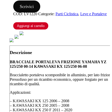
YZ
125/250
Scrivici
00-
COD:
LV1220
Categorie:
Parti Ciclistica
,
Leve e Portaleve
14
KAWASAKI
KX
Aggiungi al carrello
125/250
06-
08
quantità
Descrizione
BRACCIALE PORTALEVA FRIZIONE YAMAHA YZ
125/250 00-14 KAWASAKI KX 125/250 06-08
Braccialetto portaleva scomponibile in alluminio, per lato frizione
Pressofuso per un ricambio economico, oppure forgiato per un
ricambio di qualità.
Applicazioni:
– KAWASAKI KX 125 2006 – 2008
– KAWASAKI KX 250 2005 – 2008
– KAWASAKI KX 250 F 2011 – 2020