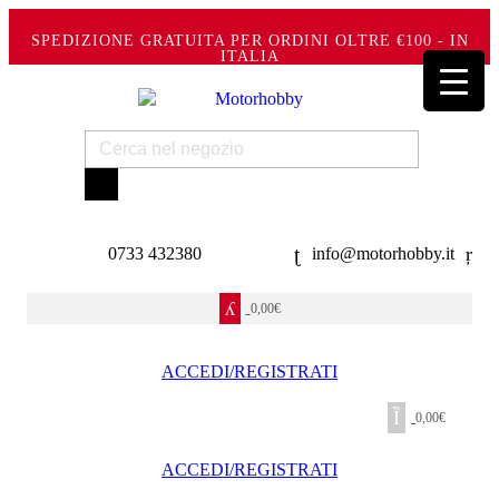
SPEDIZIONE GRATUITA PER ORDINI OLTRE €100 - IN
ITALIA
Products
search
0733 432380
info@motorhobby.it
0,00
€
ACCEDI/REGISTRATI
0,00
€
ACCEDI/REGISTRATI