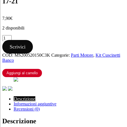
17-21
7,90
€
2 disponibili
CUSCINETTO
BANCO
Scrivici
KOYO
6304/C3
COD:
MS200520150C3K
Categorie:
Parti Motore
,
Kit Cuscinetti
KTM
Banco
EXC
65
00-
Aggiungi al carrello
21
HUSQVARNA
TC
65
17-
Descrizione
21
Informazioni aggiuntive
quantità
Recensioni (0)
Descrizione