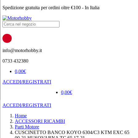
Spedizione gratuita per ordini oltre €100 - In Italia
Products
search
info@motorhobby.it
0733 432380
0,00
€
ACCEDI/REGISTRATI
0,00
€
ACCEDI/REGISTRATI
Home
ACCESSORI RICAMBI
Parti Motore
CUSCINETTO BANCO KOYO 6304/C3 KTM EXC 65
00-21 HUSQVARNA TC 65 17-21