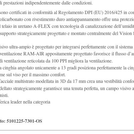
 di prestazioni indipendentemente dalle condizioni.
 sono certificati in conformità al Regolamento DPI (EU) 2016/425 in c
policarbonato con rivestimento duro antiappannamento offre una prote
 telaio in uretano A-FLEX con tecnologia di canalizzazione dell’umidità 
 supporto strategicamente progettato e montato centralmente del Vision 8 
ivo ultra-ampio è progettato per integrarsi perfettamente con il sist
 ventilazione RAM-AIR appositamente progettato favorisce il flusso d’aria
 ventilazione reticolata da 100 PPI migliora la ventilazione.
la cinghia angolato unicamente a 13 gradi posiziona perfettamente la cin
rme sul viso per il massimo comfort.
acciale multistrato modellata in 3D da 17 mm crea una vestibilità confor
ellato strategicamente garantisce una tenuta perfetta, un campo visivo a
nisti.
erica leader nella categoria
to: 5101225-7301-OS