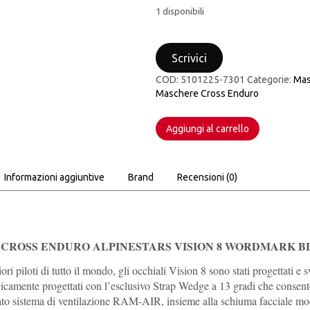
1 disponibili
MASCHERA
CROSS
Scrivici
ENDURO
ALPINESTARS
COD:
5101225-7301
Categorie:
Mas
VISION
Maschere Cross Enduro
8
WORDMARK
BLU
Aggiungi al carrello
ARANCIO
LENTE
CHIARA
Informazioni aggiuntive
Brand
Recensioni (0)
quantità
CROSS ENDURO ALPINESTARS VISION 8 WORDMARK B
iori piloti di tutto il mondo, gli occhiali Vision 8 sono stati progettati e
gicamente progettati con l’esclusivo Strap Wedge a 13 gradi che consent
to sistema di ventilazione RAM-AIR, insieme alla schiuma facciale mode