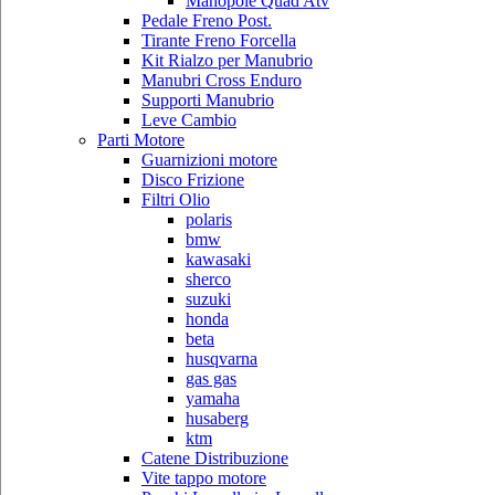
Manopole Quad Atv
Pedale Freno Post.
Tirante Freno Forcella
Kit Rialzo per Manubrio
Manubri Cross Enduro
Supporti Manubrio
Leve Cambio
Parti Motore
Guarnizioni motore
Disco Frizione
Filtri Olio
polaris
bmw
kawasaki
sherco
suzuki
honda
beta
husqvarna
gas gas
yamaha
husaberg
ktm
Catene Distribuzione
Vite tappo motore