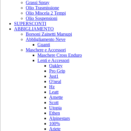
Grassi Spray
Olio Trasmissione
Olio Miscela 2 Tempi
Olio Sospensioni
SUPERSCONTI
ABBIGLIAMENTO
Borsoni Zainetti Marsupi
Abbligliamento Neve
Guanti
Maschere e Accessori
Maschere Cross Enduro
Lenti e Accessori
Oakley
Pro Grip
Just1
O'neal
Hz
Leatt
Arnette
Scott
Utopia
Ethen
Alpinestars
100%
Ariete