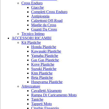
Cross Enduro
Giacche
Completi Cross Enduro
Antipioggia
Calzettoni Off-Road
Maglie da Cross
Guanti Da Cross
Tecnico Intimo
ACCESSORI RICAMBI
Kit Plastiche
Honda Plastiche
Kawasaki Plastiche
Yamaha Plastiche
Gas Gas Plastiche
Kove Plastiche
Suzuki Plastiche
Ktm Plastiche
Beta Plastiche
Husqvarna Plastiche
Attrezzature
Cavalletti Alzamoto
Rampa Di Caricamento Moto
Taniche
Tappeti Moto
Cinghie Fissaggio