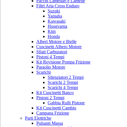
Pacchi Lamellari e Lamelle
Filtri Aria Cross Enduro
Suzuki
Yamaha
Kawasaki
Husqvarna
Ktm
Honda
Alberi Motore e Bielle
Cuscinetti Albero Motore
Sfiati Carburatori
Pistoni 4 Tempi
Kit Revisione Pompa Frizione
Paraolio Motore
Scarichi
Silenziatori 2 Tempi
Scarichi 2 Tempi
Scarichi 4 Tempi
Kit Cuscinetti Banco
Pistoni 2 Tempi
Gabbia Rulli Pistone
Kit Cuscinetti Cambio
Campana Frizione
Parti Elettriche
Pulsanti Massa