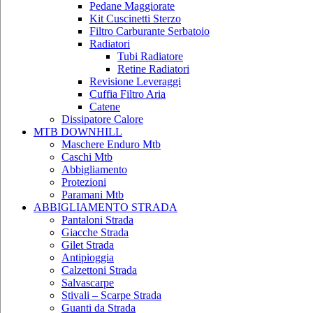
Pedane Maggiorate
Kit Cuscinetti Sterzo
Filtro Carburante Serbatoio
Radiatori
Tubi Radiatore
Retine Radiatori
Revisione Leveraggi
Cuffia Filtro Aria
Catene
Dissipatore Calore
MTB DOWNHILL
Maschere Enduro Mtb
Caschi Mtb
Abbigliamento
Protezioni
Paramani Mtb
ABBIGLIAMENTO STRADA
Pantaloni Strada
Giacche Strada
Gilet Strada
Antipioggia
Calzettoni Strada
Salvascarpe
Stivali – Scarpe Strada
Guanti da Strada