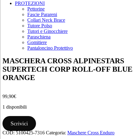
PROTEZIONI
Pettorine
Fascie Parareni
Collari Neck Brace
Tutore Polso
Tutori e Ginocchiere
Paraschiena
Gomitiere
Pantaloncino Protettivo
MASCHERA CROSS ALPINESTARS
SUPERTECH CORP ROLL-OFF BLUE
ORANGE
99,90
€
1 disponibili
MASCHERA
CROSS
Scrivici
ALPINESTARS
COD:
5100425-7316
Categoria:
Maschere Cross Enduro
SUPERTECH