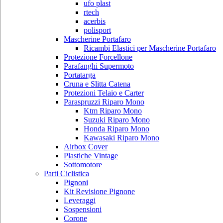
ufo plast
rtech
acerbis
polisport
Mascherine Portafaro
Ricambi Elastici per Mascherine Portafaro
Protezione Forcellone
Parafanghi Supermoto
Portatarga
Cruna e Slitta Catena
Protezioni Telaio e Carter
Paraspruzzi Riparo Mono
Ktm Riparo Mono
Suzuki Riparo Mono
Honda Riparo Mono
Kawasaki Riparo Mono
Airbox Cover
Plastiche Vintage
Sottomotore
Parti Ciclistica
Pignoni
Kit Revisione Pignone
Leveraggi
Sospensioni
Corone