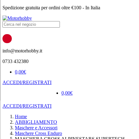
Spedizione gratuita per ordini oltre €100 - In Italia
Products
search
info@motorhobby.it
0733 432380
0,00
€
ACCEDI/REGISTRATI
0,00
€
ACCEDI/REGISTRATI
Home
ABBIGLIAMENTO
Maschere e Accessori
Maschere Cross Enduro
MASCHERA CROSS ALPINESTARS SUPERTECH