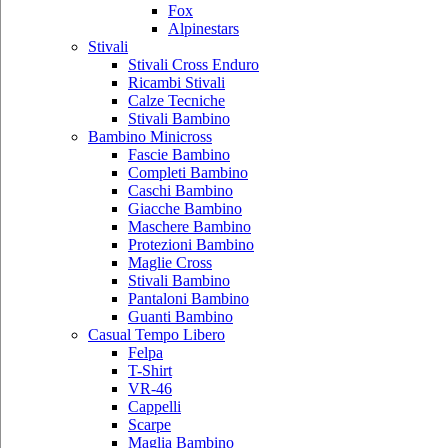
Fox
Alpinestars
Stivali
Stivali Cross Enduro
Ricambi Stivali
Calze Tecniche
Stivali Bambino
Bambino Minicross
Fascie Bambino
Completi Bambino
Caschi Bambino
Giacche Bambino
Maschere Bambino
Protezioni Bambino
Maglie Cross
Stivali Bambino
Pantaloni Bambino
Guanti Bambino
Casual Tempo Libero
Felpa
T-Shirt
VR-46
Cappelli
Scarpe
Maglia Bambino