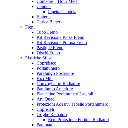
Contaore – Hour Meter
Candele
Pipetta Candela
Batterie
Carica Batterie
Freni
Tubo Freno
Kit Revisione Pinza Freno
Kit Revisione Pompa Freno
Pastiglie Freno
Dischi Freno
Plastiche Sfuse
Copridisco
Portanumero
Parafango Posteriore
Bici Mtb
Convogliatori Radiatore
Parafango Anteriore
Fiancatine Portanumeri Laterali
Atv Quad
Protezioni Adesivi Tabelle Portanumero
Copristeli
Griglie Radiatori
Rete Protezione Feritoie Radiatori
Paramani