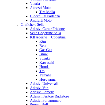
Viteria
Attrezzi Moto
Tira Molla
Blocchi Di Partenza
Antifurti Moto
Grafiche e Selle
Adesivi Carter Frizione
Selle Copertine Sella
KIt Adesivi + Copertina
Ktm
Beta
Gas Gas
Bmw
Suzuki
Kawasaki
Honda
Tm
Yamaha
Husqvarna
Adesivi Universali
Adesivi Vari
Adesivi Forcella
Adesivi Feritoie Radiatore
Adesivi Portanumero
Spugne Sella