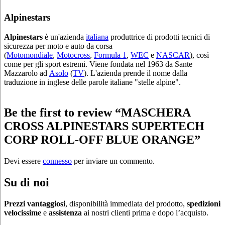
Alpinestars
Alpinestars
è un'azienda
italiana
produttrice di prodotti tecnici di
sicurezza per moto e auto da corsa
(
Motomondiale
,
Motocross
,
Formula 1
,
WEC
e
NASCAR
), così
come per gli sport estremi. Viene fondata nel 1963 da Sante
Mazzarolo ad
Asolo
(
TV
). L'azienda prende il nome dalla
traduzione in inglese delle parole italiane "stelle alpine".
Be the first to review “MASCHERA
CROSS ALPINESTARS SUPERTECH
CORP ROLL-OFF BLUE ORANGE”
Devi essere
connesso
per inviare un commento.
Su di noi
Prezzi vantaggiosi
, disponibilità immediata del prodotto,
spedizioni
velocissime
e
assistenza
ai nostri clienti prima e dopo l’acquisto.