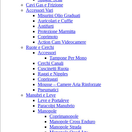
Cavi Gas e Frizione
Accessori Vari
Misurini Olio Graduati
Auricolari e Cuffie
Antifurti
Protezione Marmitta
Coprimoto
Action Cam Videocamere
Ruote e Cerchi
Accessori
Tampone Per Mono
Cerchi Canali
Cuscinetti Ruota
Raggi e Nipples
Copriraggi
Mousse – Camere Aria Rinforzate
Pneumatici
Manubri e Leve
Leve e Portaleve
Paracolpi Manubrio
Manopole
Coprimanopole
Manopole Cross Enduro
Manopole Strada